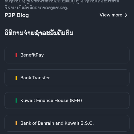
ຕ້ອງການ. ຊື້ ຫຼື ຂາຍຈາກການສະເໜີທີ່ມີຢູ່ ຫຼື ສ້າງການໂຄສະນາການ
ຊື້ຂາຍ ເພື່ອກໍານົດລາຄາຂອງທ່ານເອງ.
P2P Blog
View more
ວິທີການຈ່າຍຊຳລະອັນດັບຕົ້ນ
BenefitPay
Bank Transfer
Kuwait Finance House (KFH)
Bank of Bahrain and Kuwait B.S.C.