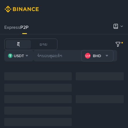
Express
P2P
ຊື້
ຂາຍ
USDT
BHD