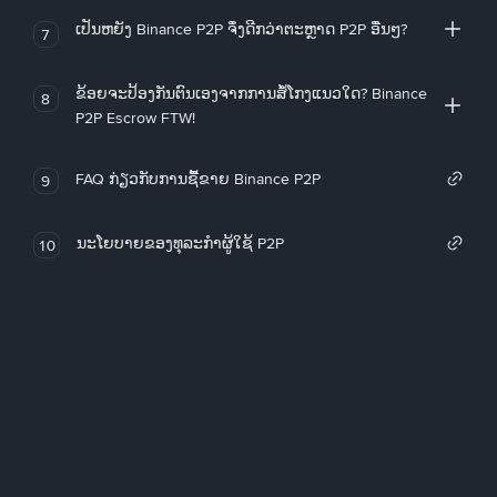
ເປັນຫຍັງ Binance P2P ຈຶ່ງດີກວ່າຕະຫຼາດ P2P ອື່ນໆ?
7
ຂ້ອຍຈະປ້ອງກັນຕົນເອງຈາກການສໍ້ໂກງແນວໃດ? Binance
8
P2P Escrow FTW!
FAQ ກ່ຽວກັບການຊື້ຂາຍ Binance P2P
9
ນະໂຍບາຍຂອງທຸລະກໍາຜູ້ໃຊ້ P2P
10