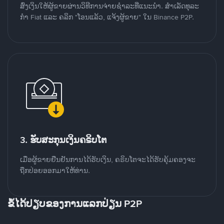
ສົ່ງເງິນໃຫ້ຜູ້ຂາຍຜ່ານວິທີການຈ່າຍຊຳລະທີ່ແນະນໍາ. ສໍາເລັດທຸລະ
ກໍາ Fiat ແລະ ຄລິກ "ໂອນແລ້ວ, ແຈ້ງຜູ້ຂາຍ" ໃນ Binance P2P.
3. ຮັບສະກຸນເງິນຄຣິບໂຕ
ເມື່ອຜູ້ຂາຍຢືນຢັນການໄດ້ຮັບເງິນ, ຄຣິບໂຕຈະໄດ້ຮັບຄຸ້ມຄອງຈະ
ຖືກປ່ອຍອອກມາໃຫ້ທ່ານ.
ຂໍ້ໄດ້ປຽບຂອງການແລກປ່ຽນ P2P