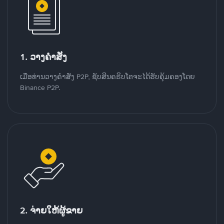
1. ວາງຄໍາສັ່ງ
ເມື່ອທ່ານວາງຄໍາສັ່ງ P2P, ຊັບສິນຄຣິບໂຕຈະໄດ້ຮັບຄຸ້ມຄອງໂດຍ
Binance P2P.
2. ຈ່າຍໃຫ້ຜູ້ຂາຍ