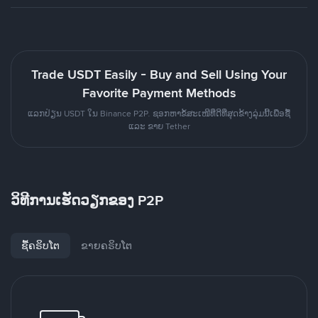
Trade USDT Easily - Buy and Sell Using Your
Favorite Payment Methods
ແລກປ່ຽນ USDT ໃນ Binance P2P. ຊອກຫາຂໍ້ສະເໜີທີ່ດີທີ່ສຸດຂ້າງລຸ່ມນີ້ເພື່ອຊື້
ແລະ ຂາຍ Tether
ວິທີການເຮັດວຽກຂອງ P2P
ຊື້ຄຣິບໂຕ
ຂາຍຄຣິບໂຕ