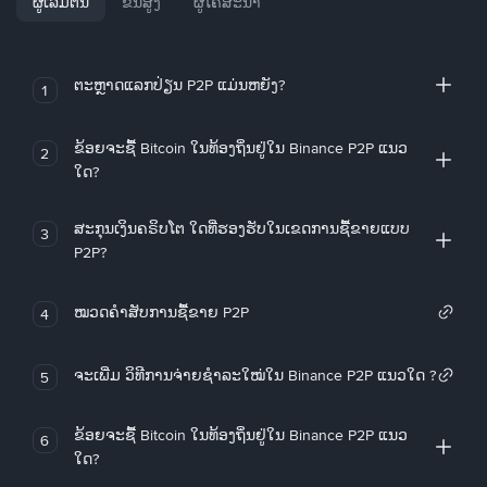
ຜູ້ເລີ່ມຕົ້ນ
ຂັ້ນສູງ
ຜູ້ໂຄສະນາ
ຕະຫຼາດແລກປ່ຽນ P2P ແມ່ນຫຍັງ?
1
ຂ້ອຍຈະຊື້ Bitcoin ໃນທ້ອງຖິ່ນຢູ່ໃນ Binance P2P ແນວ
2
ໃດ?
ສະກຸນເງິນຄຣິບໂຕ ໃດທີ່ຮອງຮັບໃນເຂດການຊື້ຂາຍແບບ
3
P2P?
ໝວດຄໍາສັບການຊື້ຂາຍ P2P
4
ຈະເພີ່ມ ວິທີການຈ່າຍຊຳລະໃໝ່ໃນ Binance P2P ແນວໃດ ?
5
ຂ້ອຍຈະຊື້ Bitcoin ໃນທ້ອງຖິ່ນຢູ່ໃນ Binance P2P ແນວ
6
ໃດ?