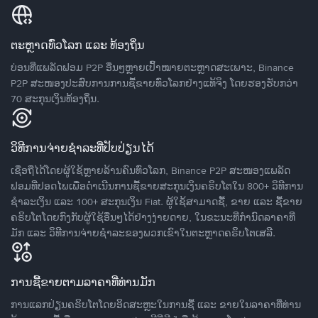
ຕະຫຼາດທົ່ວໂລກ ແລະ ທ້ອງຖິ່ນ
ບ່ອນທີ່ແພລັດຟອມ P2P ອື່ນໆຫຼາຍເປົ້າໝາຍຕະຫຼາດສະເພາະ, Binance
P2P ສະໜອງປະສົບການການຊື້ຂາຍທົ່ວໂລກຢ່າງແທ້ຈິງ ໂດຍຮອງຮັບກວ່າ
70 ສະກຸນເງິນທ້ອງຖິ່ນ.
ວິທີການຈ່າຍຊຳລະທີ່ປັບປ່ຽນໄດ້
ເຊື່ອຖືໄດ້ໂດຍຜູ້ໃຊ້ຫຼາຍລ້ານຄົນທົ່ວໂລກ, Binance P2P ສະໜອງແພລັດ
ຟອມທີ່ປອດໄພເພື່ອດໍາເນີນການຊື້ຂາຍສະກຸນເງິນຄຣິບໂຕໃນ 800+ ວິທີການ
ຊໍາລະເງິນ ແລະ 100+ ສະກຸນເງິນ Fiat. ຜູ້ໃຊ້ສາມາດຊື້, ຂາຍ ແລະ ຊື້ຂາຍ
ຄຣິບໂຕໂດຍກົງກັບຜູ້ໃຊ້ອື່ນໆໄດ້ຢ່າງງ່າຍດາຍ, ໃນຂະນະທີ່ກໍານົດລາຄາທີ່
ມັກ ແລະ ວິທີການຈ່າຍຊຳລະຂອງພວກເຂົາໃນຕະຫຼາດຄຣິບໂຕເສລີ.
ການຊື້ຂາຍຕາມລາຄາທີ່ທ່ານມັກ
ການແລກປ່ຽນຄຣິບໂຕໂດຍອິດສະຫຼະໃນການຊື້ ແລະ ຂາຍໃນລາຄາທີ່ທ່ານ