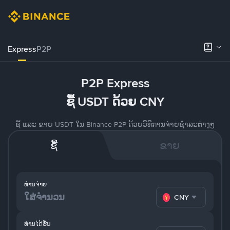
Express
P2P
P2P Express
ຊື້ USDT ດ້ວຍ CNY
ຊື້ ແລະ ຂາຍ USDT ໃນ Binance P2P ດ້ວຍວິທີການຈ່າຍຊຳລະຕ່າງໆ
ຊື້
ຂາຍ
ທ່ານຈ່າຍ
CNY
ທ່ານໄດ້ຮັບ