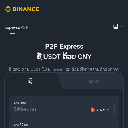
Express
P2P
P2P Express
ຊື້ USDT ດ້ວຍ CNY
ຊື້ ແລະ ຂາຍ USDT ໃນ Binance P2P ດ້ວຍວິທີການຈ່າຍຊຳລະຕ່າງໆ
ຊື້
ຂາຍ
ທ່ານຈ່າຍ
CNY
ທ່ານໄດ້ຮັບ