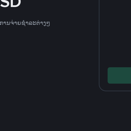
USD
ທີການຈ່າຍຊຳລະຕ່າງໆ