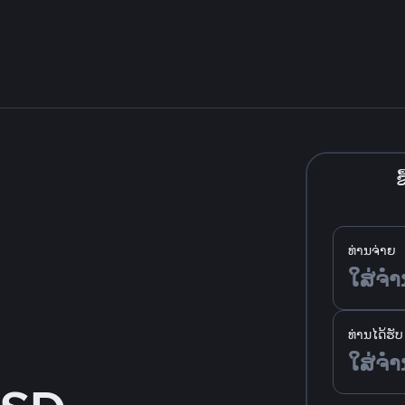
ຊື
ທ່ານຈ່າຍ
ທ່ານໄດ້ຮັບ