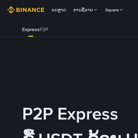
ຕະຫຼາດ
ການຊື້ຂາຍ
Square
Express
P2P
P2P Express