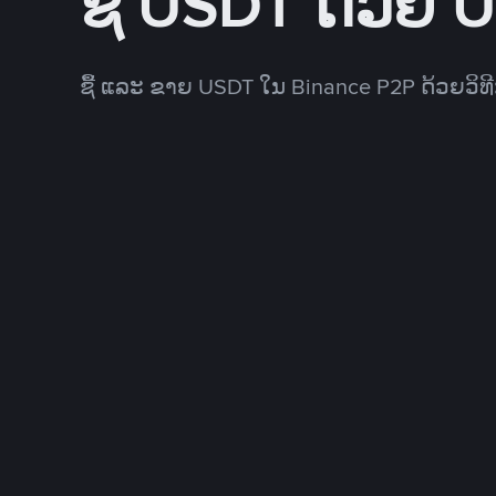
ຊື້ USDT ດ້ວຍ 
ຊື້ ແລະ ຂາຍ USDT ໃນ Binance P2P ດ້ວຍວິ