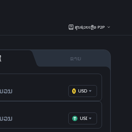
ສູນຊ່ວຍເຫຼືອ P2P
້
ຂາຍ
USD
USDT