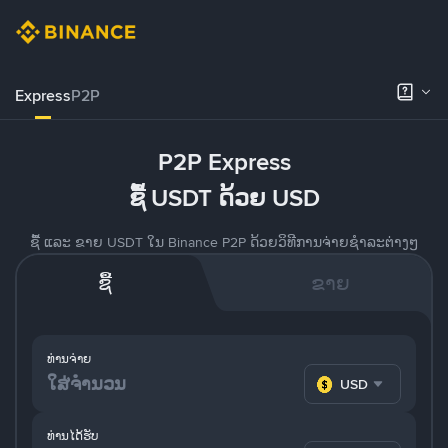
Express
P2P
P2P Express
ຊື້ USDT ດ້ວຍ USD
ຊື້ ແລະ ຂາຍ USDT ໃນ Binance P2P ດ້ວຍວິທີການຈ່າຍຊຳລະຕ່າງໆ
ຊື້
ຂາຍ
ທ່ານຈ່າຍ
USD
ທ່ານໄດ້ຮັບ