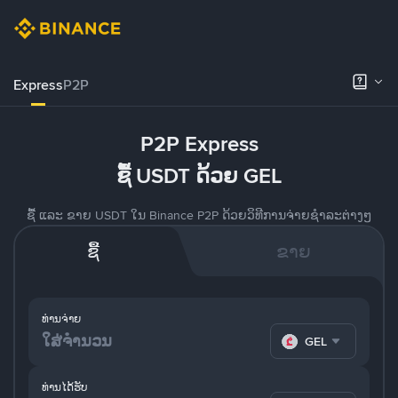
Express
P2P
P2P Express
ຊື້ USDT ດ້ວຍ GEL
ຊື້ ແລະ ຂາຍ USDT ໃນ Binance P2P ດ້ວຍວິທີການຈ່າຍຊຳລະຕ່າງໆ
ຊື້
ຂາຍ
ທ່ານຈ່າຍ
GEL
ທ່ານໄດ້ຮັບ