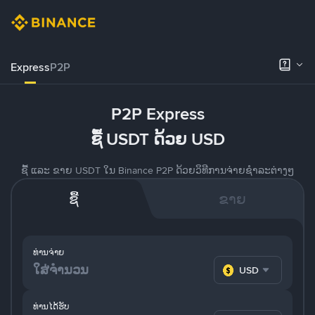
Express
P2P
P2P Express
ຊື້ USDT ດ້ວຍ USD
ຊື້ ແລະ ຂາຍ USDT ໃນ Binance P2P ດ້ວຍວິທີການຈ່າຍຊຳລະຕ່າງໆ
ຊື້
ຂາຍ
ທ່ານຈ່າຍ
USD
ທ່ານໄດ້ຮັບ