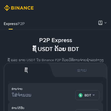
Express
P2P
P2P Express
ຊື້ USDT ດ້ວຍ BDT
ຊື້ ແລະ ຂາຍ USDT ໃນ Binance P2P ດ້ວຍວິທີການຈ່າຍຊຳລະຕ່າງໆ
ຊື້
ຂາຍ
ທ່ານຈ່າຍ
BDT
ທ່ານໄດ້ຮັບ