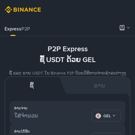
Express
P2P
P2P Express
ຊື້ USDT ດ້ວຍ GEL
ຊື້ ແລະ ຂາຍ USDT ໃນ Binance P2P ດ້ວຍວິທີການຈ່າຍຊຳລະຕ່າງໆ
ຊື້
ຂາຍ
ທ່ານຈ່າຍ
GEL
ທ່ານໄດ້ຮັບ