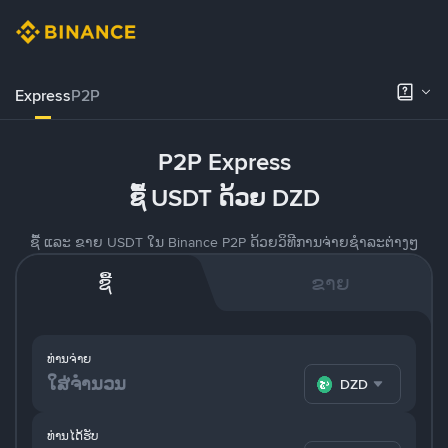
Express
P2P
P2P Express
ຊື້ USDT ດ້ວຍ DZD
ຊື້ ແລະ ຂາຍ USDT ໃນ Binance P2P ດ້ວຍວິທີການຈ່າຍຊຳລະຕ່າງໆ
ຊື້
ຂາຍ
ທ່ານຈ່າຍ
DZD
ທ່ານໄດ້ຮັບ