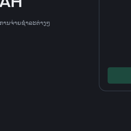
UAH
ທີການຈ່າຍຊຳລະຕ່າງໆ