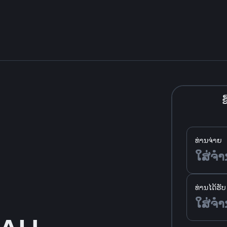
ຊື
ທ່ານຈ່າຍ
ທ່ານໄດ້ຮັບ