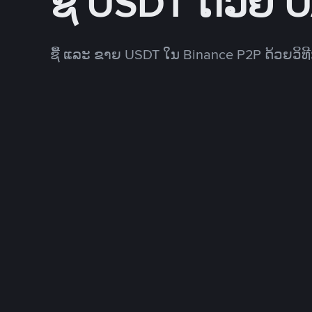
ຊື້ USDT ດ້ວຍ 
ຊື້ ແລະ ຂາຍ USDT ໃນ Binance P2P ດ້ວຍວິ