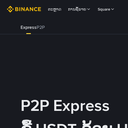
ຕະຫຼາດ
ການຊື້ຂາຍ
Square
Express
P2P
P2P Express