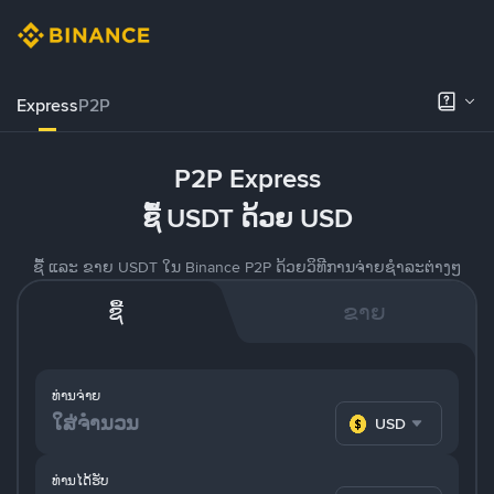
Express
P2P
P2P Express
ຊື້ USDT ດ້ວຍ USD
ຊື້ ແລະ ຂາຍ USDT ໃນ Binance P2P ດ້ວຍວິທີການຈ່າຍຊຳລະຕ່າງໆ
ຊື້
ຂາຍ
ທ່ານຈ່າຍ
USD
ທ່ານໄດ້ຮັບ