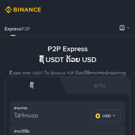
Express
P2P
P2P Express
ຊື້ USDT ດ້ວຍ USD
ຊື້ ແລະ ຂາຍ USDT ໃນ Binance P2P ດ້ວຍວິທີການຈ່າຍຊຳລະຕ່າງໆ
ຊື້
ຂາຍ
ທ່ານຈ່າຍ
USD
ທ່ານໄດ້ຮັບ