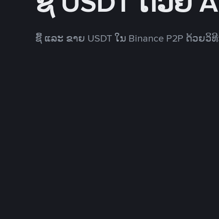
ຊື້ USDT ດ້ວຍ 
ຊື້ ແລະ ຂາຍ USDT ໃນ Binance P2P ດ້ວຍວິ