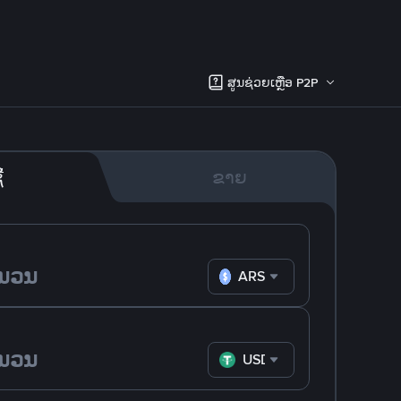
ສູນຊ່ວຍເຫຼືອ P2P
້
ຂາຍ
ARS
USDT