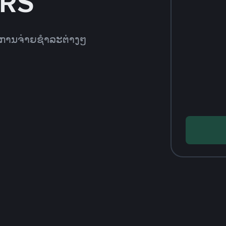
ARS
ທີການຈ່າຍຊຳລະຕ່າງໆ