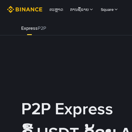
ຕະຫຼາດ
ການຊື້ຂາຍ
Square
Express
P2P
P2P Express