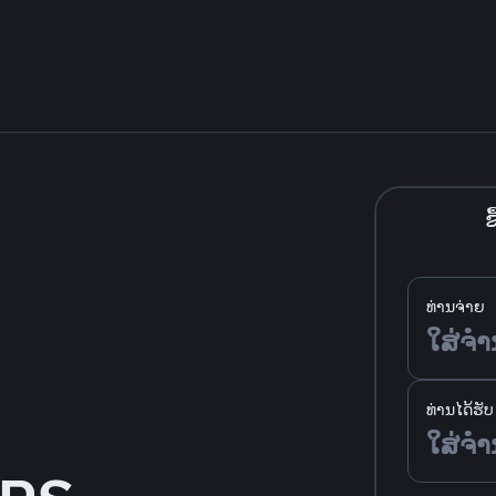
ຊື
ທ່ານຈ່າຍ
ທ່ານໄດ້ຮັບ