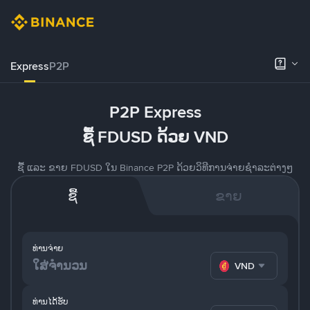
Express
P2P
P2P Express
ຊື້ FDUSD ດ້ວຍ VND
ຊື້ ແລະ ຂາຍ FDUSD ໃນ Binance P2P ດ້ວຍວິທີການຈ່າຍຊຳລະຕ່າງໆ
ຊື້
ຂາຍ
ທ່ານຈ່າຍ
VND
ທ່ານໄດ້ຮັບ