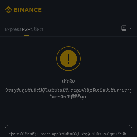
Express
P2P
ບລັອກ
ເຄັດລັບ
ບໍ່ຮອງຮັບຄຸນສົມບັດນີ້ຢູ່ໃນເວັບໄຊມືຖື. ກະລຸນາໃຊ້ແອັບເພື່ອປະສົບການທາງ
ໂທລະສັບມືຖືທີ່ດີທີ່ສຸດ.
ຖ້າທ່ານບໍ່ໄດ້ຕິດຕັ້ງ Binance App ໃຫ້ຄລິກໃສ່ປຸ່ມຂ້າງລຸ່ມນີ້ເພື່ອດາວໂຫຼດ ເພື່ອຮັບ