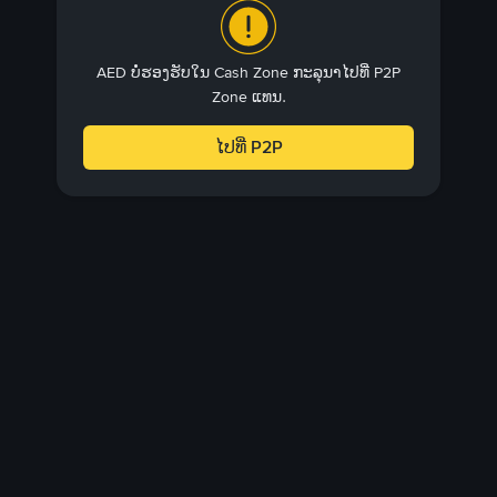
AED ບໍ່ຮອງຮັບໃນ Cash Zone ກະລຸນາໄປທີ່ P2P
Zone ແທນ.
ໄປທີ່ P2P