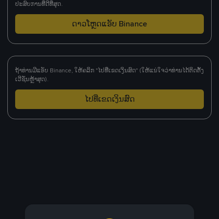
ປະສົບການທີ່ດີທີ່ສຸດ.
ດາວໂຫຼດແອັບ Binance
ຖ້າທ່ານມີແອັບ Binance, ໃຫ້ຄລິກ "ໄປທີ່ເຂດເງິນສົດ" (ໃຫ້ແນ່ໃຈວ່າທ່ານໄດ້ຕິດຕັ້ງ
ເວີຊັ່ນຫຼ້າສຸດ).
ໄປທີ່ເຂດເງິນສົດ