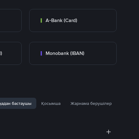
A-Bank (Card)
)
Monobank (IBAN)
адан бастаушы
Қосымша
Жарнама берушілер