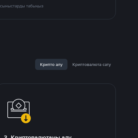
 ұсыныстарды табыңыз
Крипто алу
Криптовалюта сату
3. Криптовалютаны алу