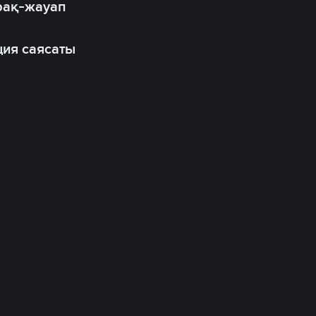
рақ-жауап
ия саясаты