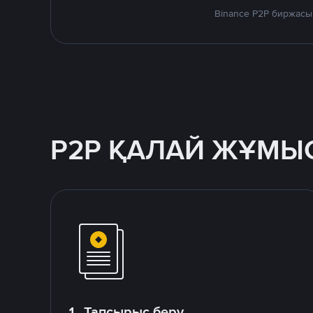
Binance P2P биржасы
P2P ҚАЛАЙ ЖҰМЫС
1. Тапсырыс беру