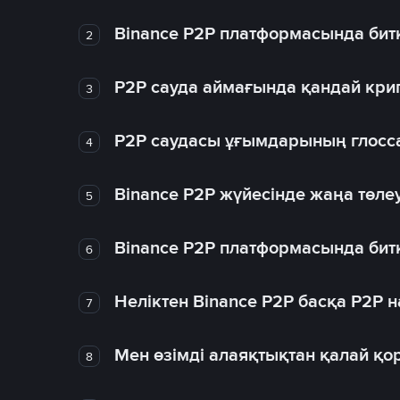
Binance P2P платформасында битк
2
P2P сауда аймағында қандай крип
3
P2P саудасы ұғымдарының глосс
4
Binance P2P жүйесінде жаңа төлеу
5
Binance P2P платформасында битк
6
Неліктен Binance P2P басқа P2P
7
Мен өзімді алаяқтықтан қалай қо
8