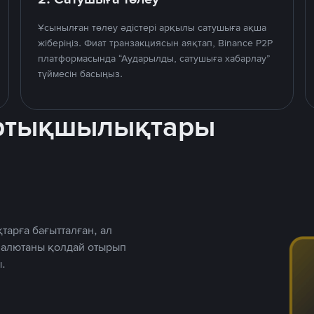
Ұсынылған төлеу әдістері арқылы сатушыға ақша
жіберіңіз. Фиат транзакциясын аяқтап, Binance P2P
платформасында “Аударылды, сатушыға хабарлау”
түймесін басыңыз.
артықшылықтары
тарға бағытталған, ал
 валютаны қолдай отырып
.