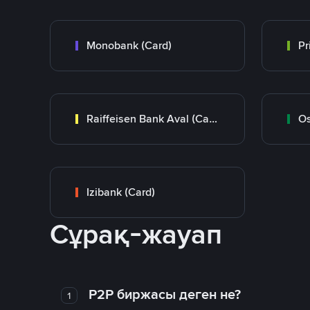
Monobank (Card)
Raiffeisen Bank Aval (Card)
Os
Izibank (Card)
Сұрақ-жауап
P2P биржасы деген не?
1