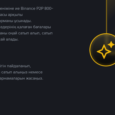
німіне ие Binance P2P 800-
ютасы арқылы
форманы ұсынады.
дерінің қалаған бағалары
таны оңай сатып алып, сатып
ай алады.
ігін пайдаланып,
 сатып алыңыз немесе
жарнамаларын жасаңыз.