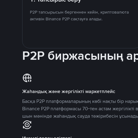
P2P тапсырысын бергеннен кейін, криптовалюта
активін Binance P2P сақтауға алады.
P2P биржасының 
Жаһандық және жергілікті маркетплейс
Басқа P2P платформаларының көбі нақты бір нарық
Binance P2P платформасы 70-тен астам жергілікті
шын мәнінде жаһандық сауда тәжірибесін ұсынады