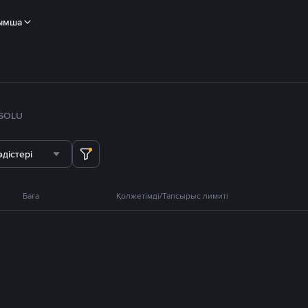
ымша
SOL
U
дістері
Баға
Қолжетімді/Тапсырыс лимиті