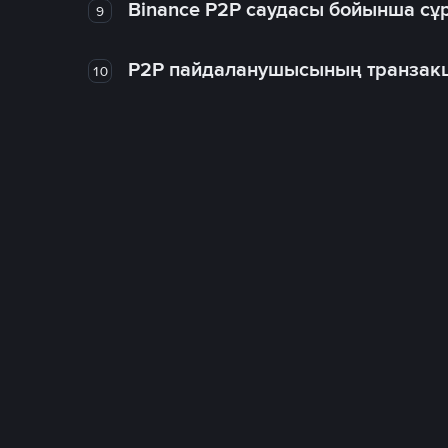
Binance P2P саудасы бойынша сұ
9
P2P пайдаланушысының транзакц
10