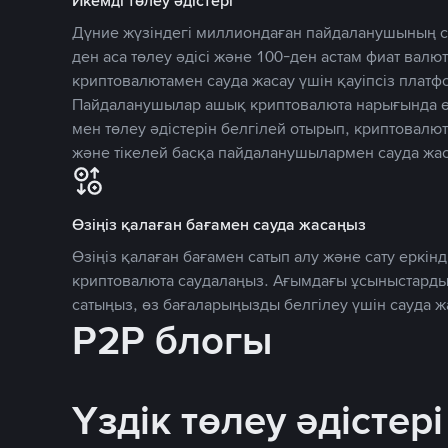
Икемді төлеу әдістері
Дүние жүзіндегі миллиондаған пайдаланушының се
ден аса төлеу әдісі және 100-ден астам фиат вал
криптовалютамен сауда жасау үшін қауіпсіз плат
Пайдаланушылар ашық криптовалюта нарығында өз
мен төлеу әдістерін белгілей отырып, криптовалю
және тікелей басқа пайдаланушылармен сауда жас
Өзіңіз қалаған бағамен сауда жасаңыз
Өзіңіз қалаған бағамен сатып алу және сату еркінд
криптовалюта саудалаңыз. Ағымдағы ұсыныстарды
сатыңыз, өз бағаларыңызды белгілеу үшін сауда 
P2P блогы
Үздік төлеу әдістері