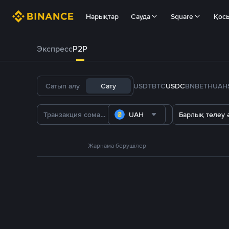
Нарықтар
Сауда
Square
Қос
Экспресс
P2P
Сатып алу
Сату
USDT
BTC
USDC
BNB
ETH
UAH
UAH
Барлық төлеу ә
Жарнама берушілер