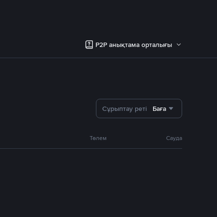
P2P анықтама орталығы
Сұрыптау реті
Баға
Төлем
Сауда