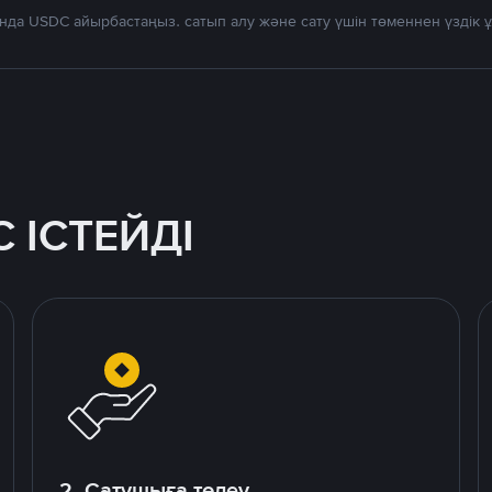
нда USDC айырбастаңыз. сатып алу және сату үшін төменнен үздік
 ІСТЕЙДІ
2. Сатушыға төлеу