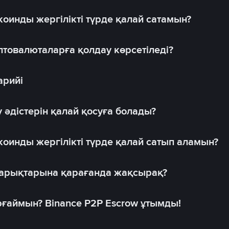
оинды жергілікті түрде қалай сатамын?
товалюталарға қолдау көрсетіледі?
арийі
 әдістерін қалай қосуға болады?
оинды жергілікті түрде қалай сатып аламын?
 нарықтарына қарағанда жақсырақ?
рғаймын? Binance P2P Escrow ұтымды!