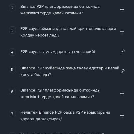
Binance P2P платформасында биткоинды
2
жергілікті түрде қалай сатамын?
P2P сауда аймағында қандай криптовалюталарға
3
қолдау көрсетіледі?
P2P саудасы ұғымдарының глоссарийі
4
Binance P2P жүйесінде жаңа төлеу әдістерін қалай
5
қосуға болады?
Binance P2P платформасында биткоинды
6
жергілікті түрде қалай сатып аламын?
Неліктен Binance P2P басқа P2P нарықтарына
7
қарағанда жақсырақ?