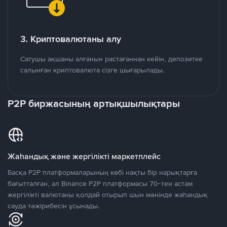
3. Криптовалютаны алу
Сатушы ақшаны алғанын растағаннан кейін, депозитке
салынған криптовалюта сізге шығарылады.
P2P биржасының артықшылықтары
Жаһандық және жергілікті маркетплейс
Басқа P2P платформаларының көбі нақты бір нарықтарға
бағытталған, ал Binance P2P платформасы 70-тен астам
жергілікті валютаны қолдай отырып шын мәнінде жаһандық
сауда тәжірибесін ұсынады.