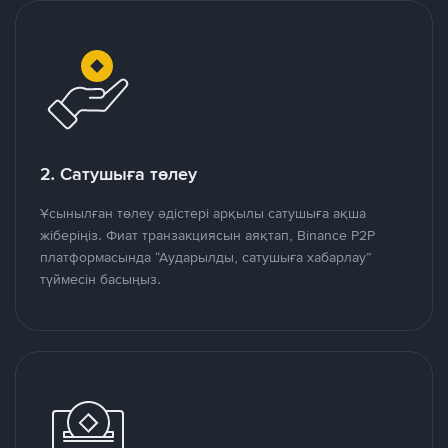
2. Сатушыға төлеу
Ұсынылған төлеу әдістері арқылы сатушыға ақша
жіберіңіз. Фиат транзакциясын аяқтап, Binance P2P
платформасында “Аударылды, сатушыға хабарлау”
түймесін басыңыз.