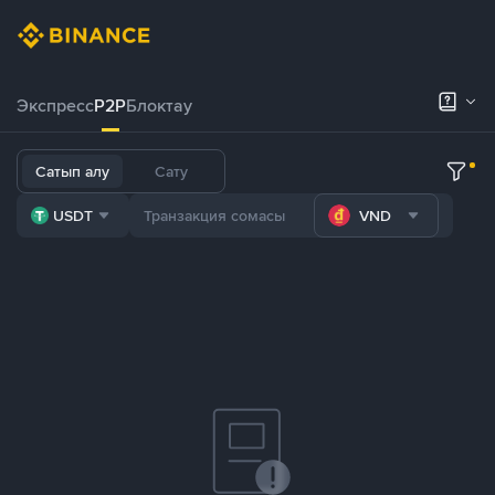
Экспресс
P2P
Блоктау
Сатып алу
Сату
USDT
VND