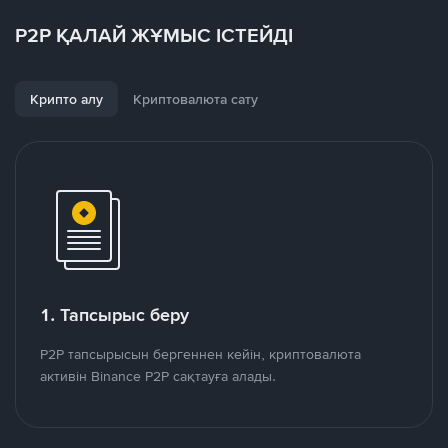
P2P ҚАЛАЙ ЖҰМЫС ІСТЕЙДІ
Крипто алу
Криптовалюта сату
1. Тапсырыс беру
P2P тапсырысын бергеннен кейін, криптовалюта
активін Binance P2P сақтауға алады.