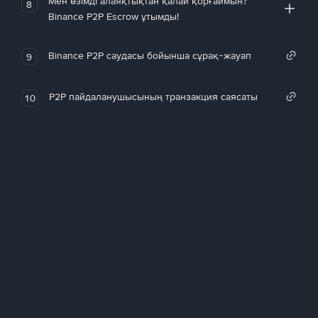
Мен өзімді алаяқтықтан қалай қорғаймын?
8
Binance P2P Escrow ұтымды!
Binance P2P саудасы бойынша сұрақ-жауап
9
P2P пайдаланушысының транзакция саясаты
10