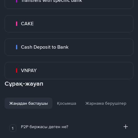
Transfers with specific bank
CAKE
Cash Deposit to Bank
VNPAY
Сұрақ-жауап
Жаңадан бастаушы
Қосымша
Жарнама берушілер
P2P биржасы деген не?
1