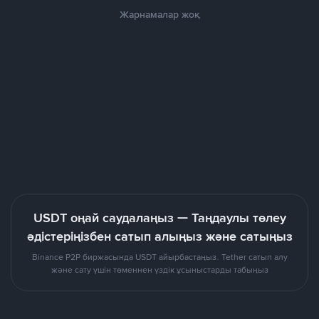
Жарнамалар жоқ
USDT оңай саудалаңыз — Таңдаулы төлеу
әдістеріңізбен сатып алыңыз және сатыңыз
Binance P2P биржасында USDT айырбастаңыз. Tether сатып алу
және сату үшін төменнен үздік ұсыныстарды табыңыз