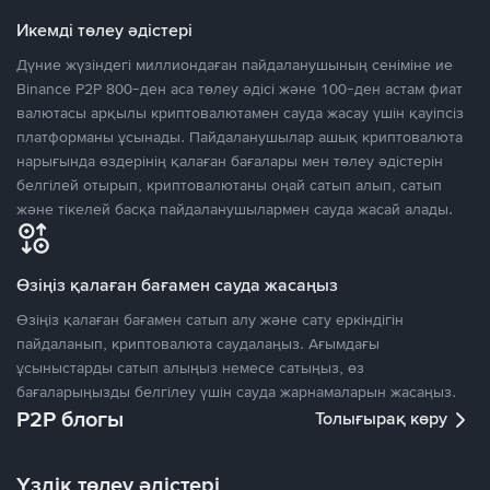
Икемді төлеу әдістері
Дүние жүзіндегі миллиондаған пайдаланушының сеніміне ие
Binance P2P 800-ден аса төлеу әдісі және 100-ден астам фиат
валютасы арқылы криптовалютамен сауда жасау үшін қауіпсіз
платформаны ұсынады. Пайдаланушылар ашық криптовалюта
нарығында өздерінің қалаған бағалары мен төлеу әдістерін
белгілей отырып, криптовалютаны оңай сатып алып, сатып
және тікелей басқа пайдаланушылармен сауда жасай алады.
Өзіңіз қалаған бағамен сауда жасаңыз
Өзіңіз қалаған бағамен сатып алу және сату еркіндігін
пайдаланып, криптовалюта саудалаңыз. Ағымдағы
ұсыныстарды сатып алыңыз немесе сатыңыз, өз
бағаларыңызды белгілеу үшін сауда жарнамаларын жасаңыз.
P2P блогы
Толығырақ көру
Үздік төлеу әдістері