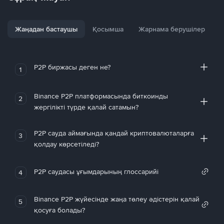
Жаңадан бастаушы
Қосымша
Жарнама берушілер
P2P биржасы деген не?
1
Binance P2P платформасында биткоинды
2
жергілікті түрде қалай сатамын?
P2P сауда аймағында қандай криптовалюталарға
3
қолдау көрсетіледі?
P2P саудасы ұғымдарының глоссарийі
4
Binance P2P жүйесінде жаңа төлеу әдістерін қалай
5
қосуға болады?