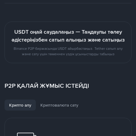
USDT оңай саудалаңыз — Таңдаулы төлеу
әдістеріңізбен сатып алыңыз және сатыңыз
Binance P2P биржасында USDT айырбастаңыз. Tether сатып алу
және сату үшін төменнен үздік ұсыныстарды табыңыз
P2P ҚАЛАЙ ЖҰМЫС ІСТЕЙДІ
Крипто алу
Криптовалюта сату