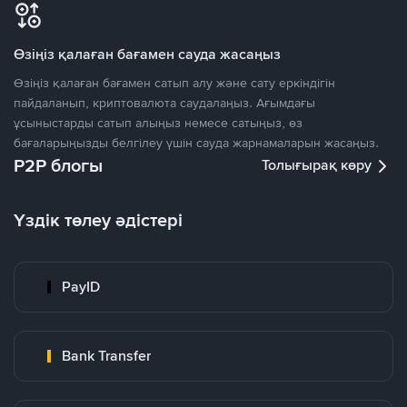
Өзіңіз қалаған бағамен сауда жасаңыз
Өзіңіз қалаған бағамен сатып алу және сату еркіндігін
пайдаланып, криптовалюта саудалаңыз. Ағымдағы
ұсыныстарды сатып алыңыз немесе сатыңыз, өз
бағаларыңызды белгілеу үшін сауда жарнамаларын жасаңыз.
P2P блогы
Толығырақ көру
Үздік төлеу әдістері
PayID
Bank Transfer