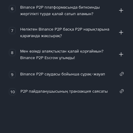
Binance P2P платформасында биткоинды
6
жергілікті түрде қалай сатып аламын?
Неліктен Binance P2P басқа P2P нарықтарына
7
қарағанда жақсырақ?
Мен өзімді алаяқтықтан қалай қорғаймын?
8
Binance P2P Escrow ұтымды!
Binance P2P саудасы бойынша сұрақ-жауап
9
P2P пайдаланушысының транзакция саясаты
10