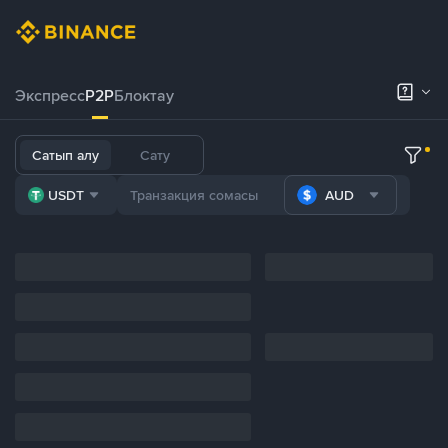
Экспресс
P2P
Блоктау
Сатып алу
Сату
USDT
AUD