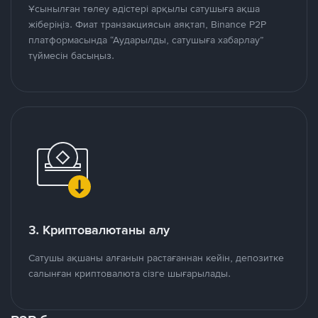
Ұсынылған төлеу әдістері арқылы сатушыға ақша
жіберіңіз. Фиат транзакциясын аяқтап, Binance P2P
платформасында “Аударылды, сатушыға хабарлау”
түймесін басыңыз.
3. Криптовалютаны алу
Сатушы ақшаны алғанын растағаннан кейін, депозитке
салынған криптовалюта сізге шығарылады.