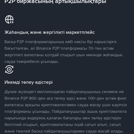
P2P биржасының артықшылықтары
Жаһандық және жергілікті маркетплейс
Басқа P2P платформаларының көбі нақты бір нарықтарға
бағытталған, ал Binance P2P платформасы 70-тен астам
жергілікті валютаны қолдай отырып шын мәнінде жаһандық
сауда тәжірибесін ұсынады.
Икемді төлеу әдістері
Дүние жүзіндегі миллиондаған пайдаланушының сеніміне ие
Binance P2P 800-ден аса төлеу әдісі және 100-ден астам фиат
валютасы арқылы криптовалютамен сауда жасау үшін қауіпсіз
платформаны ұсынады. Пайдаланушылар ашық криптовалюта
нарығында өздерінің қалаған бағалары мен төлеу әдістерін
белгілей отырып, криптовалютаны оңай сатып алып, сатып
және тікелей басқа пайдаланушылармен сауда жасай алады.