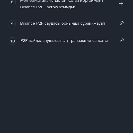
Мен өзімді алаяқтықтан қалай қорғаймын?
8
Binance P2P Escrow ұтымды!
Binance P2P саудасы бойынша сұрақ-жауап
9
P2P пайдаланушысының транзакция саясаты
10