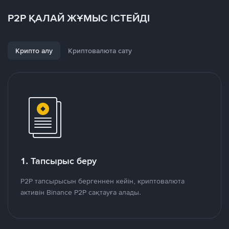
P2P ҚАЛАЙ ЖҰМЫС ІСТЕЙДІ
Крипто алу
Криптовалюта сату
1. Тапсырыс беру
P2P тапсырысын бергеннен кейін, криптовалюта
активін Binance P2P сақтауға алады.