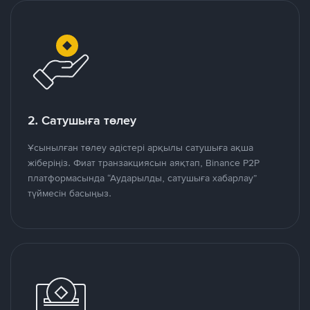
2. Сатушыға төлеу
Ұсынылған төлеу әдістері арқылы сатушыға ақша
жіберіңіз. Фиат транзакциясын аяқтап, Binance P2P
платформасында “Аударылды, сатушыға хабарлау”
түймесін басыңыз.