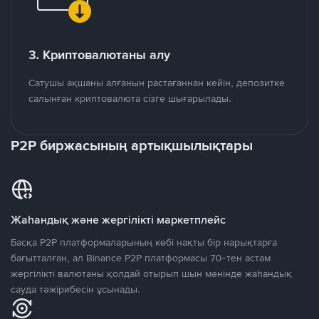
3. Криптовалютаны алу
Сатушы ақшаны алғанын растағаннан кейін, депозитке
салынған криптовалюта сізге шығарылады.
P2P биржасының артықшылықтары
Жаһандық және жергілікті маркетплейс
Басқа P2P платформаларының көбі нақты бір нарықтарға
бағытталған, ал Binance P2P платформасы 70-тен астам
жергілікті валютаны қолдай отырып шын мәнінде жаһандық
сауда тәжірибесін ұсынады.