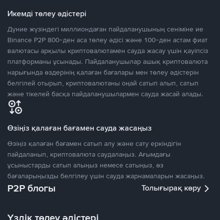
Икемді төлеу әдістері
Дүние жүзіндегі миллиондаған пайдаланушының сеніміне ие
Binance P2P 800-ден аса төлеу әдісі және 100-ден астам фиат
валютасы арқылы криптовалютамен сауда жасау үшін қауіпсіз
платформаны ұсынады. Пайдаланушылар ашық криптовалюта
нарығында өздерінің қалаған бағалары мен төлеу әдістерін
белгілей отырып, криптовалютаны оңай сатып алып, сатып
және тікелей басқа пайдаланушылармен сауда жасай алады.
Өзіңіз қалаған бағамен сауда жасаңыз
Өзіңіз қалаған бағамен сатып алу және сату еркіндігін
пайдаланып, криптовалюта саудалаңыз. Ағымдағы
ұсыныстарды сатып алыңыз немесе сатыңыз, өз
бағаларыңызды белгілеу үшін сауда жарнамаларын жасаңыз.
P2P блогы
Толығырақ көру
Үздік төлеу әдістері