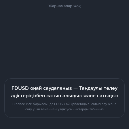
Жарнамалар жоқ
FDUSD оңай саудалаңыз — Таңдаулы төлеу
әдістеріңізбен сатып алыңыз және сатыңыз
Binance P2P биржасында FDUSD айырбастаңыз. сатып алу және
сату үшін төменнен үздік ұсыныстарды табыңыз