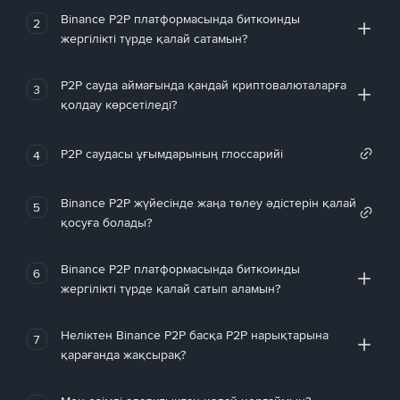
Binance P2P платформасында биткоинды
2
жергілікті түрде қалай сатамын?
P2P сауда аймағында қандай криптовалюталарға
3
қолдау көрсетіледі?
P2P саудасы ұғымдарының глоссарийі
4
Binance P2P жүйесінде жаңа төлеу әдістерін қалай
5
қосуға болады?
Binance P2P платформасында биткоинды
6
жергілікті түрде қалай сатып аламын?
Неліктен Binance P2P басқа P2P нарықтарына
7
қарағанда жақсырақ?