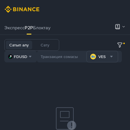
Экспресс
P2P
Блоктау
Сатып алу
Сату
FDUSD
VES