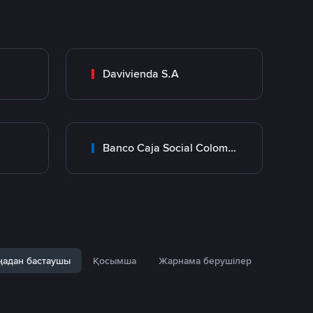
Davivienda S.A
Banco Caja Social Colombia
адан бастаушы
Қосымша
Жарнама берушілер