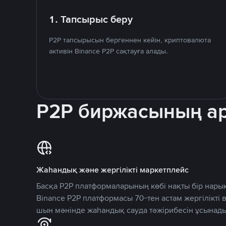
1. Тапсырыс беру
P2P тапсырысын бергеннен кейін, криптовалюта
активін Binance P2P сақтауға алады.
P2P биржасының 
Жаһандық және жергілікті маркетплейс
Басқа P2P платформаларының көбі нақты бір нарық
Binance P2P платформасы 70-тен астам жергілікті
шын мәнінде жаһандық сауда тәжірибесін ұсынады