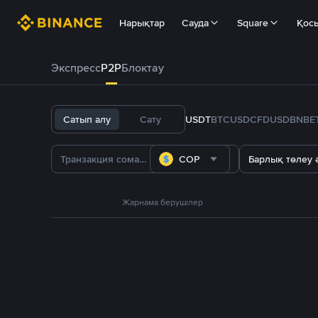
Нарықтар
Сауда
Square
Қос
Экспресс
P2P
Блоктау
Сатып алу
Сату
USDT
BTC
USDC
FDUSD
BNB
E
COP
Барлық төлеу ә
Жарнама берушілер