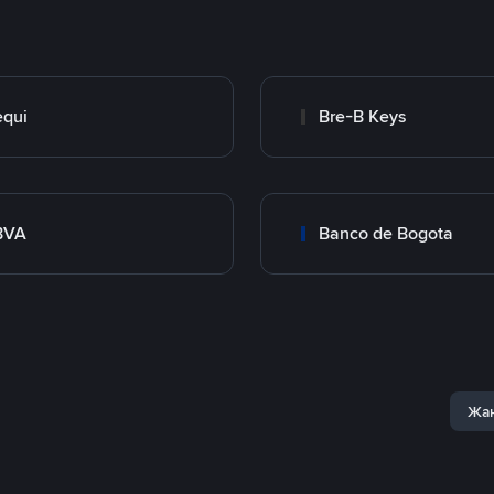
qui
Bre-B Keys
BVA
Banco de Bogota
Жаң