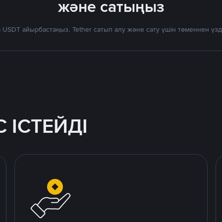
және сатыңыз
 USDT айырбастаңыз. Tether сатып алу және сату үшін төменнен үз
 ІСТЕЙДІ