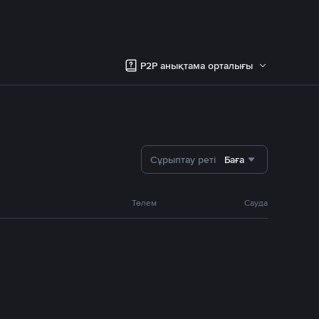
P2P анықтама орталығы
Сұрыптау реті
Баға
Төлем
Сауда