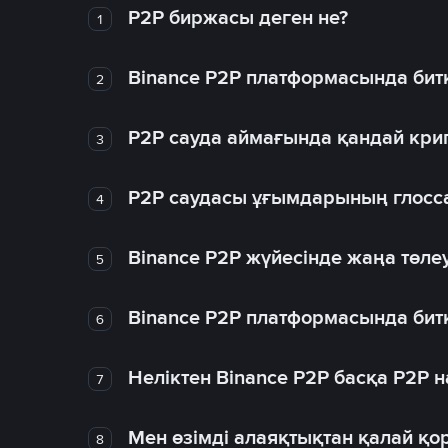
P2P биржасы деген не?
1
Binance P2P платформасында битк
2
P2P сауда аймағында қандай крип
3
P2P саудасы ұғымдарының глосс
4
Binance P2P жүйесінде жаңа төлеу
5
Binance P2P платформасында битк
6
Неліктен Binance P2P басқа P2P
7
Мен өзімді алаяқтықтан қалай қо
8