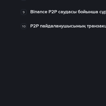
Binance P2P саудасы бойынша сұ
9
P2P пайдаланушысының транзакц
10