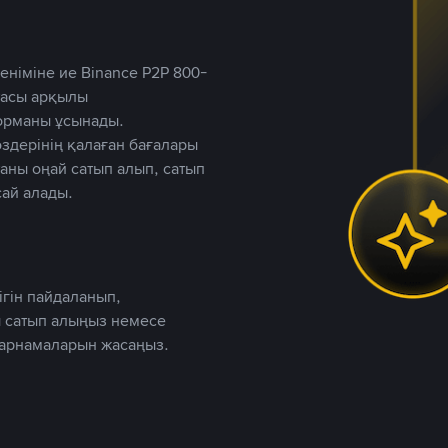
німіне ие Binance P2P 800-
ютасы арқылы
форманы ұсынады.
дерінің қалаған бағалары
таны оңай сатып алып, сатып
ай алады.
ігін пайдаланып,
 сатып алыңыз немесе
жарнамаларын жасаңыз.