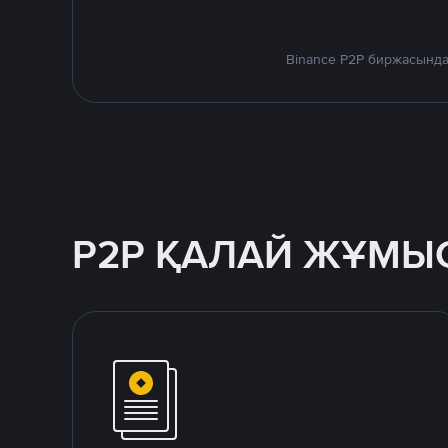
Binance P2P биржасында
P2P ҚАЛАЙ ЖҰМЫС