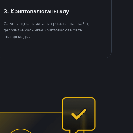
3. Криптовалютаны алу
Сатушы ақшаны алғанын растағаннан кейін,
депозитке салынған криптовалюта сізге
шығарылады.