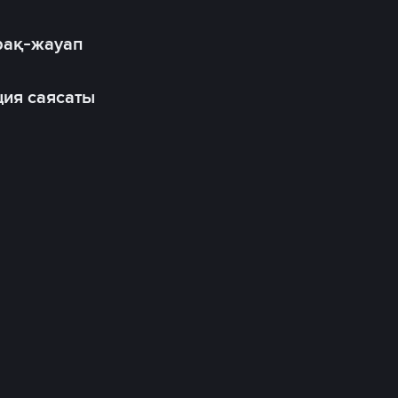
рақ-жауап
ия саясаты