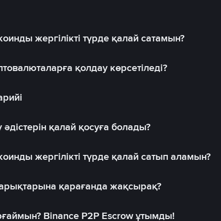
оинды жергілікті түрде қалай сатамын?
товалюталарға қолдау көрсетіледі?
арийі
 әдістерін қалай қосуға болады?
оинды жергілікті түрде қалай сатып аламын?
 нарықтарына қарағанда жақсырақ?
рғаймын? Binance P2P Escrow ұтымды!