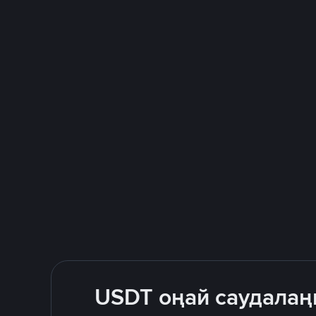
USDT оңай саудалаң