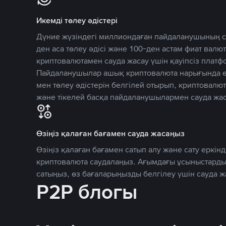
Икемді төлеу әдістері
Дүние жүзіндегі миллиондаған пайдаланушының се
ден аса төлеу әдісі және 100-ден астам фиат вал
криптовалютамен сауда жасау үшін қауіпсіз плат
Пайдаланушылар ашық криптовалюта нарығында өз
мен төлеу әдістерін белгілей отырып, криптовалю
және тікелей басқа пайдаланушылармен сауда жас
Өзіңіз қалаған бағамен сауда жасаңыз
Өзіңіз қалаған бағамен сатып алу және сату еркінд
криптовалюта саудалаңыз. Ағымдағы ұсыныстарды
сатыңыз, өз бағаларыңызды белгілеу үшін сауда 
P2P блогы