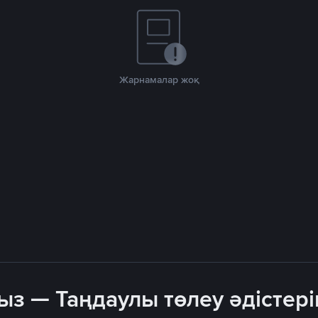
Жарнамалар жоқ
ыз — Таңдаулы төлеу әдістері