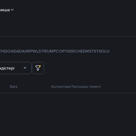
ымша
TH
DOGE
ADA
XRP
WLD
TRUMP
COP
1000CHEEMS
TST
SOL
U
дістері
Баға
Қолжетімді/Тапсырыс лимиті