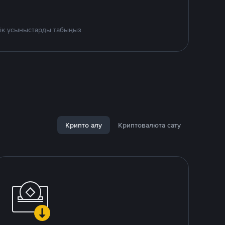
дік ұсыныстарды табыңыз
Крипто алу
Криптовалюта сату