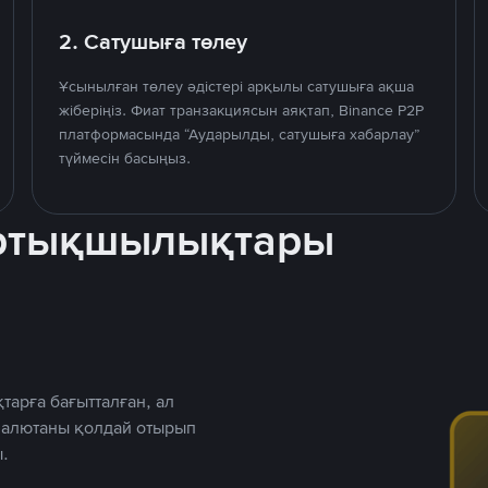
2. Сатушыға төлеу
Ұсынылған төлеу әдістері арқылы сатушыға ақша
жіберіңіз. Фиат транзакциясын аяқтап, Binance P2P
платформасында “Аударылды, сатушыға хабарлау”
түймесін басыңыз.
артықшылықтары
тарға бағытталған, ал
 валютаны қолдай отырып
.