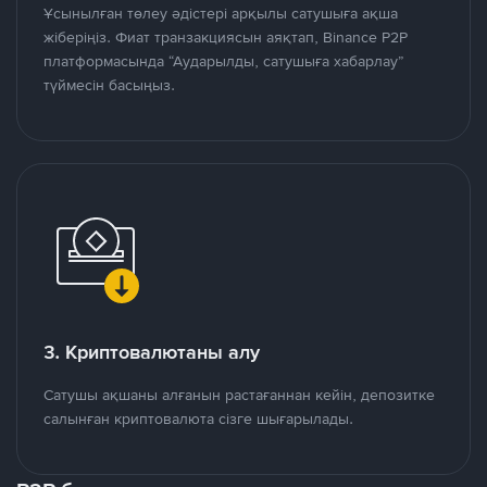
Ұсынылған төлеу әдістері арқылы сатушыға ақша
жіберіңіз. Фиат транзакциясын аяқтап, Binance P2P
платформасында “Аударылды, сатушыға хабарлау”
түймесін басыңыз.
3. Криптовалютаны алу
Сатушы ақшаны алғанын растағаннан кейін, депозитке
салынған криптовалюта сізге шығарылады.