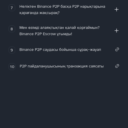
Неліктен Binance P2P басқа P2P нарықтарына
7
қарағанда жақсырақ?
Мен өзімді алаяқтықтан қалай қорғаймын?
8
Binance P2P Escrow ұтымды!
Binance P2P саудасы бойынша сұрақ-жауап
9
P2P пайдаланушысының транзакция саясаты
10