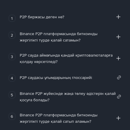
P2P биржасы деген не?
1
Binance P2P платформасында биткоинды
2
жергілікті түрде қалай сатамын?
P2P сауда аймағында қандай криптовалюталарға
3
қолдау көрсетіледі?
P2P саудасы ұғымдарының глоссарийі
4
Binance P2P жүйесінде жаңа төлеу әдістерін қалай
5
қосуға болады?
Binance P2P платформасында биткоинды
6
жергілікті түрде қалай сатып аламын?