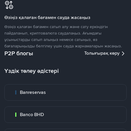
Өзіңіз қалаған бағамен сауда жасаңыз
Өзіңіз қалаған бағамен сатып алу және сату еркіндігін
пайдаланып, криптовалюта саудалаңыз. Ағымдағы
ұсыныстарды сатып алыңыз немесе сатыңыз, өз
бағаларыңызды белгілеу үшін сауда жарнамаларын жасаңыз.
P2P блогы
Толығырақ көру
Үздік төлеу әдістері
Banreservas
Banco BHD