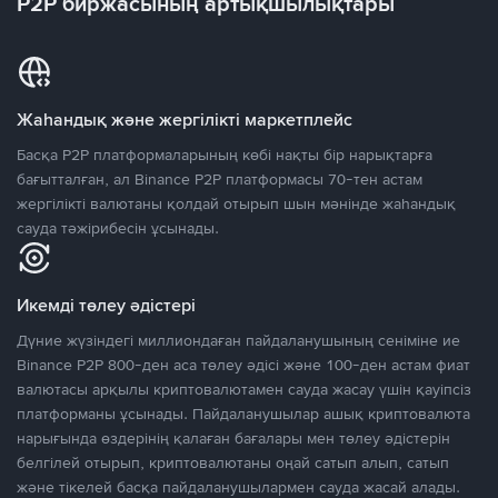
P2P биржасының артықшылықтары
Жаһандық және жергілікті маркетплейс
Басқа P2P платформаларының көбі нақты бір нарықтарға
бағытталған, ал Binance P2P платформасы 70-тен астам
жергілікті валютаны қолдай отырып шын мәнінде жаһандық
сауда тәжірибесін ұсынады.
Икемді төлеу әдістері
Дүние жүзіндегі миллиондаған пайдаланушының сеніміне ие
Binance P2P 800-ден аса төлеу әдісі және 100-ден астам фиат
валютасы арқылы криптовалютамен сауда жасау үшін қауіпсіз
платформаны ұсынады. Пайдаланушылар ашық криптовалюта
нарығында өздерінің қалаған бағалары мен төлеу әдістерін
белгілей отырып, криптовалютаны оңай сатып алып, сатып
және тікелей басқа пайдаланушылармен сауда жасай алады.