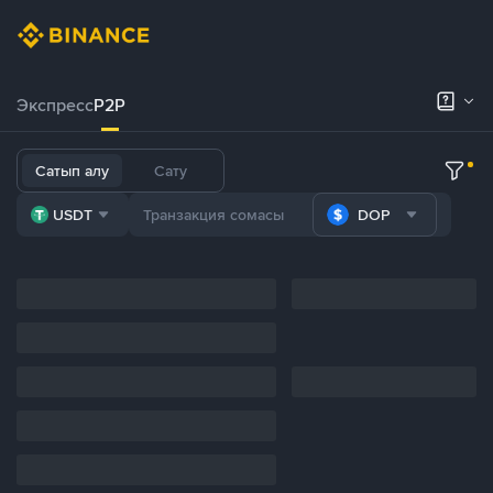
Экспресс
P2P
Сатып алу
Сату
USDT
DOP