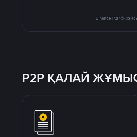
Binance P2P биржас
P2P ҚАЛАЙ ЖҰМЫС