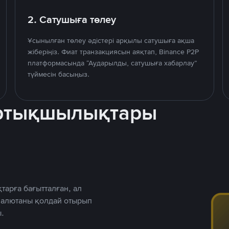
2. Сатушыға төлеу
Ұсынылған төлеу әдістері арқылы сатушыға ақша
жіберіңіз. Фиат транзакциясын аяқтап, Binance P2P
платформасында “Аударылды, сатушыға хабарлау”
түймесін басыңыз.
артықшылықтары
тарға бағытталған, ал
 валютаны қолдай отырып
.