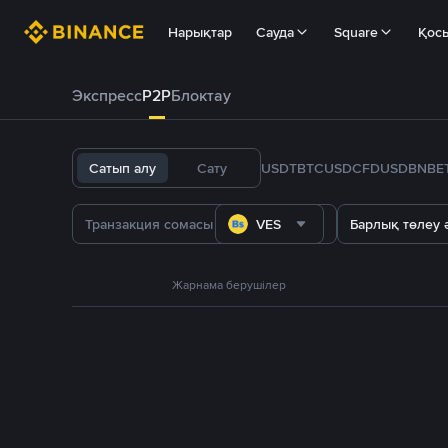
Нарықтар
Сауда
Square
Қос
Экспресс
P2P
Блоктау
Сатып алу
Сату
USDT
BTC
USDC
FDUSD
BNB
E
VES
Барлық төлеу ә
Жарнама берушілер