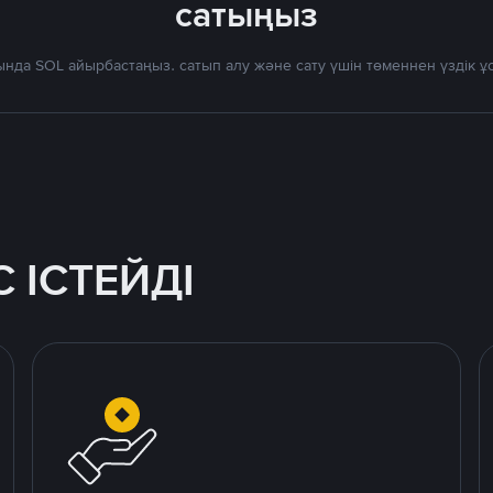
сатыңыз
ында SOL айырбастаңыз. сатып алу және сату үшін төменнен үздік 
 ІСТЕЙДІ