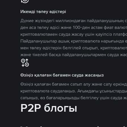
Икемді төлеу әдістері
Дүние жүзіндегі миллиондаған пайдаланушының се
ден аса төлеу әдісі және 100-ден астам фиат вал
криптовалютамен сауда жасау үшін қауіпсіз плат
Пайдаланушылар ашық криптовалюта нарығында өз
мен төлеу әдістерін белгілей отырып, криптовалю
және тікелей басқа пайдаланушылармен сауда жас
Өзіңіз қалаған бағамен сауда жасаңыз
Өзіңіз қалаған бағамен сатып алу және сату еркінд
криптовалюта саудалаңыз. Ағымдағы ұсыныстарды
сатыңыз, өз бағаларыңызды белгілеу үшін сауда 
P2P блогы