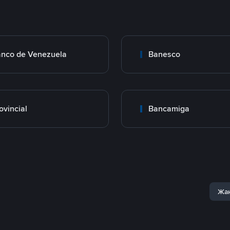
nco de Venezuela
Banesco
ovincial
Bancamiga
Жаң