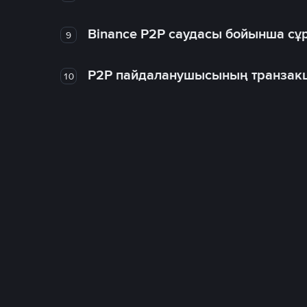
Binance P2P саудасы бойынша сұ
9
P2P пайдаланушысының транзакц
10