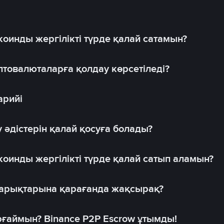
оинды жергілікті түрде қалай сатамын?
товалюталарға қолдау көрсетіледі?
арийі
 әдістерін қалай қосуға болады?
оинды жергілікті түрде қалай сатып аламын?
 нарықтарына қарағанда жақсырақ?
рғаймын? Binance P2P Escrow ұтымды!