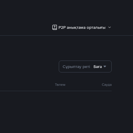
P2P анықтама орталығы
Сұрыптау реті
Баға
Төлем
Сауда