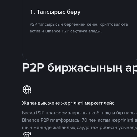
1. Тапсырыс беру
P2P тапсырысын бергеннен кейін, криптовалюта
активін Binance P2P сақтауға алады.
P2P биржасының 
Жаһандық және жергілікті маркетплейс
Басқа P2P платформаларының көбі нақты бір нарық
Binance P2P платформасы 70-тен астам жергілікті
шын мәнінде жаһандық сауда тәжірибесін ұсынады