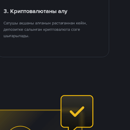
3. Криптовалютаны алу
Сатушы ақшаны алғанын растағаннан кейін,
депозитке салынған криптовалюта сізге
шығарылады.