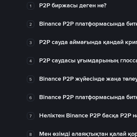
P2P биржасы деген не?
1
Binance P2P платформасында битк
2
P2P сауда аймағында қандай крип
3
P2P саудасы ұғымдарының глосс
4
Binance P2P жүйесінде жаңа төлеу
5
Binance P2P платформасында битк
6
Неліктен Binance P2P басқа P2P
7
Мен өзімді алаяқтықтан қалай қо
8