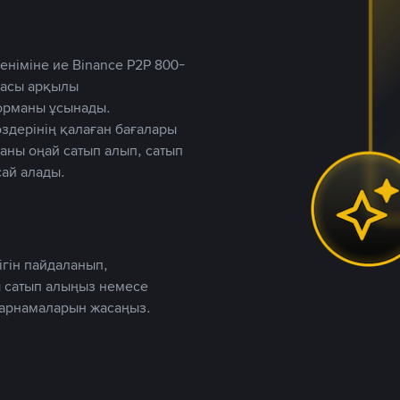
німіне ие Binance P2P 800-
ютасы арқылы
форманы ұсынады.
дерінің қалаған бағалары
таны оңай сатып алып, сатып
ай алады.
ігін пайдаланып,
 сатып алыңыз немесе
жарнамаларын жасаңыз.