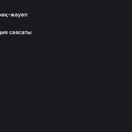
рақ-жауап
ия саясаты