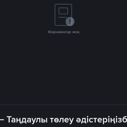
Жарнамалар жоқ
— Таңдаулы төлеу әдістеріңіз