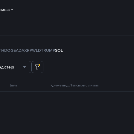
ымша
TH
DOGE
ADA
XRP
WLD
TRUMP
SOL
дістері
Баға
Қолжетімді/Тапсырыс лимиті