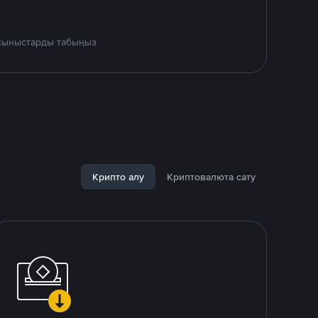
ұсыныстарды табыңыз
Крипто алу
Криптовалюта сату