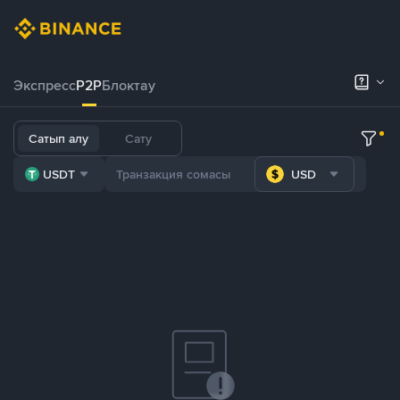
Экспресс
P2P
Блоктау
Сатып алу
Сату
USDT
USD