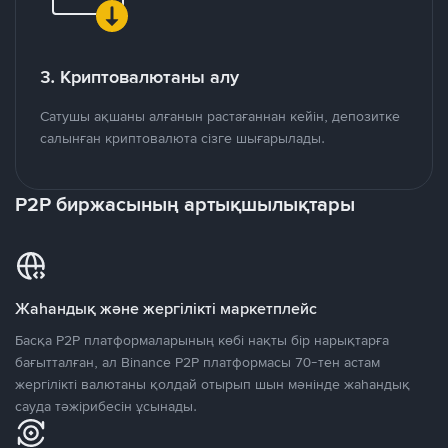
3. Криптовалютаны алу
Сатушы ақшаны алғанын растағаннан кейін, депозитке
салынған криптовалюта сізге шығарылады.
P2P биржасының артықшылықтары
Жаһандық және жергілікті маркетплейс
Басқа P2P платформаларының көбі нақты бір нарықтарға
бағытталған, ал Binance P2P платформасы 70-тен астам
жергілікті валютаны қолдай отырып шын мәнінде жаһандық
сауда тәжірибесін ұсынады.