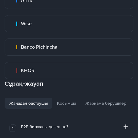
AirTM
Wise
Banco Pichincha
KHQR
Сұрақ-жауап
Жаңадан бастаушы
Қосымша
Жарнама берушілер
P2P биржасы деген не?
1