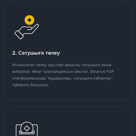
2. Сатушыға төлеу
Ұсынылған төлеу әдістері арқылы сатушыға ақша
жіберіңіз. Фиат транзакциясын аяқтап, Binance P2P
платформасында “Аударылды, сатушыға хабарлау”
түймесін басыңыз.