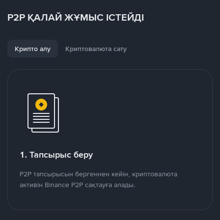
P2P ҚАЛАЙ ЖҰМЫС ІСТЕЙДІ
Крипто алу
Криптовалюта сату
1. Тапсырыс беру
P2P тапсырысын бергеннен кейін, криптовалюта
активін Binance P2P сақтауға алады.