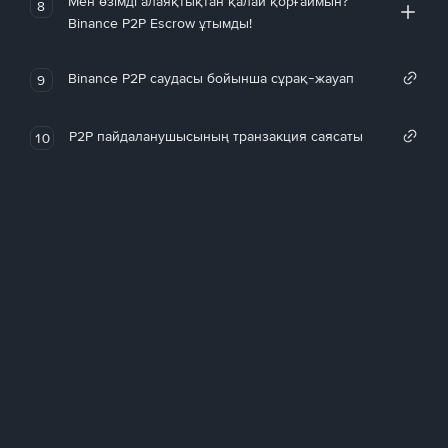
Мен өзімді алаяқтықтан қалай қорғаймын?
8
Binance P2P Escrow ұтымды!
Binance P2P саудасы бойынша сұрақ-жауап
9
P2P пайдаланушысының транзакция саясаты
10