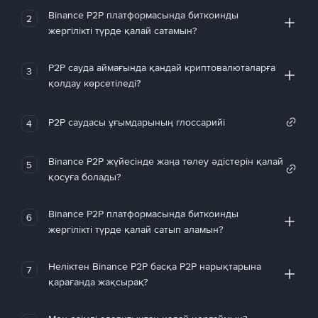
Binance P2P платформасында биткоинды
2
жергілікті түрде қалай сатамын?
P2P сауда аймағында қандай криптовалюталарға
3
қолдау көрсетіледі?
P2P саудасы ұғымдарының глоссарийі
4
Binance P2P жүйесінде жаңа төлеу әдістерін қалай
5
қосуға болады?
Binance P2P платформасында биткоинды
6
жергілікті түрде қалай сатып аламын?
Неліктен Binance P2P басқа P2P нарықтарына
7
қарағанда жақсырақ?