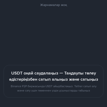
Жарнамалар жоқ
USDT оңай саудалаңыз — Таңдаулы төлеу
әдістеріңізбен сатып алыңыз және сатыңыз
Binance P2P биржасында USDT айырбастаңыз. Tether сатып алу
және сату үшін төменнен үздік ұсыныстарды табыңыз