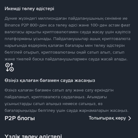
Икемді төлеу әдістері
Дүние жүзіндегі миллиондаған пайдаланушының сеніміне ие
Binance P2P 800-ден аса төлеу әдісі және 100-ден астам фиат
валютасы арқылы криптовалютамен сауда жасау үшін қауіпсіз
платформаны ұсынады. Пайдаланушылар ашық криптовалюта
нарығында өздерінің қалаған бағалары мен төлеу әдістерін
белгілей отырып, криптовалютаны оңай сатып алып, сатып
және тікелей басқа пайдаланушылармен сауда жасай алады.
Өзіңіз қалаған бағамен сауда жасаңыз
Өзіңіз қалаған бағамен сатып алу және сату еркіндігін
пайдаланып, криптовалюта саудалаңыз. Ағымдағы
ұсыныстарды сатып алыңыз немесе сатыңыз, өз
бағаларыңызды белгілеу үшін сауда жарнамаларын жасаңыз.
P2P блогы
Толығырақ көру
Үздік төлеу әдістері