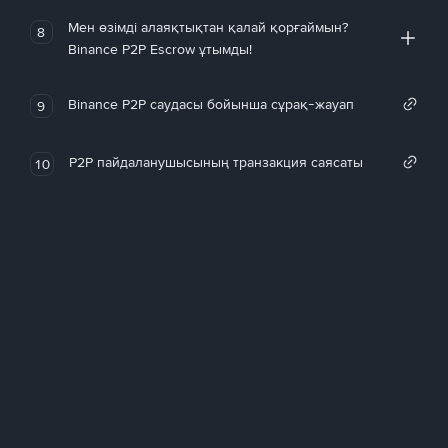
Мен өзімді алаяқтықтан қалай қорғаймын?
8
Binance P2P Escrow ұтымды!
Binance P2P саудасы бойынша сұрақ-жауап
9
P2P пайдаланушысының транзакция саясаты
10