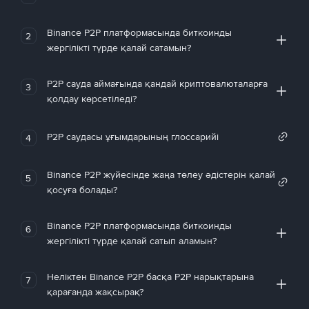
Binance P2P платформасында биткоинды
2
жергілікті түрде қалай сатамын?
P2P сауда аймағында қандай криптовалюталарға
3
қолдау көрсетіледі?
P2P саудасы ұғымдарының глоссарийі
4
Binance P2P жүйесінде жаңа төлеу әдістерін қалай
5
қосуға болады?
Binance P2P платформасында биткоинды
6
жергілікті түрде қалай сатып аламын?
Неліктен Binance P2P басқа P2P нарықтарына
7
қарағанда жақсырақ?