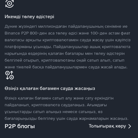
Икемді төлеу әдістері
Дүние жүзіндегі миллиондаған пайдаланушының сеніміне ие
Binance P2P 800-ден аса төлеу әдісі және 100-ден астам фиат
валютасы арқылы криптовалютамен сауда жасау үшін қауіпсіз
платформаны ұсынады. Пайдаланушылар ашық криптовалюта
нарығында өздерінің қалаған бағалары мен төлеу әдістерін
белгілей отырып, криптовалютаны оңай сатып алып, сатып
және тікелей басқа пайдаланушылармен сауда жасай алады.
Өзіңіз қалаған бағамен сауда жасаңыз
Өзіңіз қалаған бағамен сатып алу және сату еркіндігін
пайдаланып, криптовалюта саудалаңыз. Ағымдағы
ұсыныстарды сатып алыңыз немесе сатыңыз, өз
бағаларыңызды белгілеу үшін сауда жарнамаларын жасаңыз.
P2P блогы
Толығырақ көру