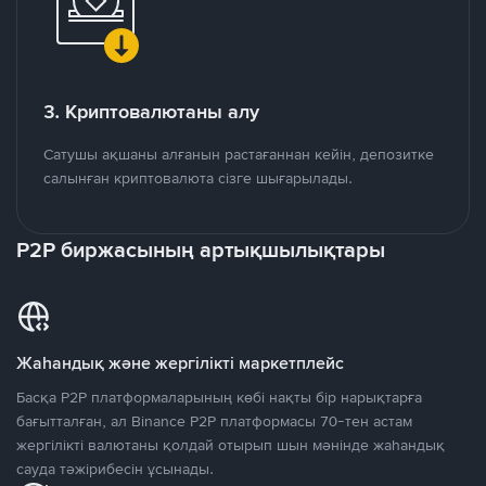
3. Криптовалютаны алу
Сатушы ақшаны алғанын растағаннан кейін, депозитке
салынған криптовалюта сізге шығарылады.
P2P биржасының артықшылықтары
Жаһандық және жергілікті маркетплейс
Басқа P2P платформаларының көбі нақты бір нарықтарға
бағытталған, ал Binance P2P платформасы 70-тен астам
жергілікті валютаны қолдай отырып шын мәнінде жаһандық
сауда тәжірибесін ұсынады.