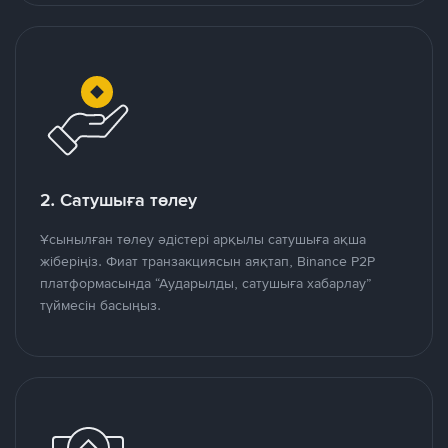
2. Сатушыға төлеу
Ұсынылған төлеу әдістері арқылы сатушыға ақша
жіберіңіз. Фиат транзакциясын аяқтап, Binance P2P
платформасында “Аударылды, сатушыға хабарлау”
түймесін басыңыз.