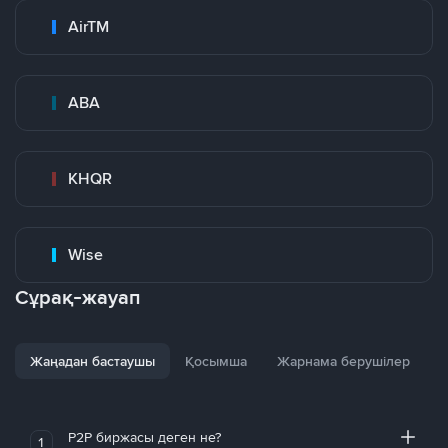
AirTM
ABA
KHQR
Wise
Сұрақ-жауап
Жаңадан бастаушы
Қосымша
Жарнама берушілер
P2P биржасы деген не?
1