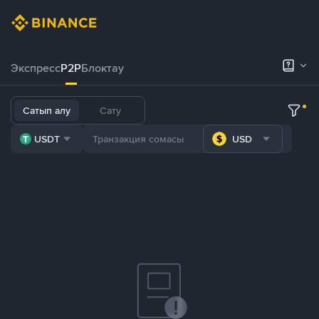
Экспресс
P2P
Блоктау
Сатып алу
Сату
USDT
USD