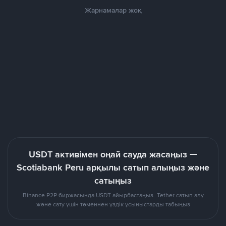
Жарнамалар жоқ
USDT активімен оңай сауда жасаңыз —
Scotiabank Peru арқылы сатып алыңыз және
сатыңыз
Binance P2P биржасында USDT айырбастаңыз. Tether сатып алу
және сату үшін төменнен үздік ұсыныстарды табыңыз