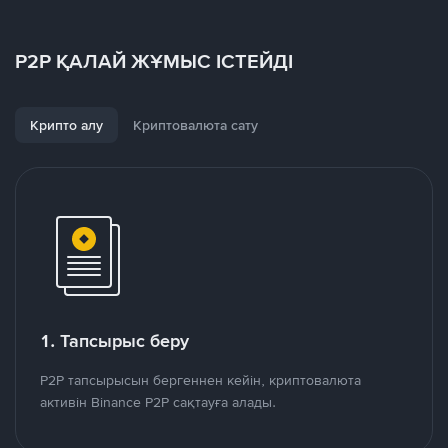
P2P ҚАЛАЙ ЖҰМЫС ІСТЕЙДІ
Крипто алу
Криптовалюта сату
1. Тапсырыс беру
P2P тапсырысын бергеннен кейін, криптовалюта
активін Binance P2P сақтауға алады.