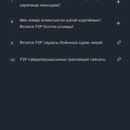
қарағанда жақсырақ?
Мен өзімді алаяқтықтан қалай қорғаймын?
8
Binance P2P Escrow ұтымды!
Binance P2P саудасы бойынша сұрақ-жауап
9
P2P пайдаланушысының транзакция саясаты
10