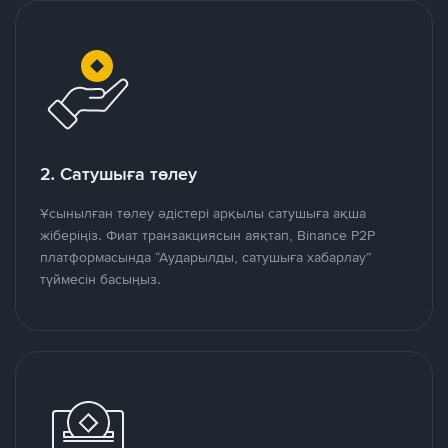
2. Сатушыға төлеу
Ұсынылған төлеу әдістері арқылы сатушыға ақша
жіберіңіз. Фиат транзакциясын аяқтап, Binance P2P
платформасында “Аударылды, сатушыға хабарлау”
түймесін басыңыз.