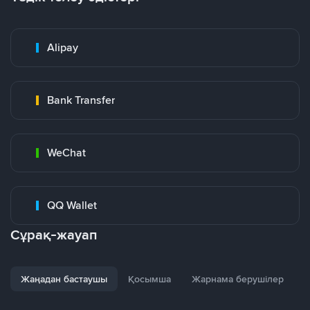
Alipay
Bank Transfer
WeChat
QQ Wallet
Сұрақ-жауап
Жаңадан бастаушы
Қосымша
Жарнама берушілер