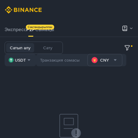
Сақтандырылған
Экспресс
P2P
Сыйақы
Сатып алу
Сату
USDT
CNY