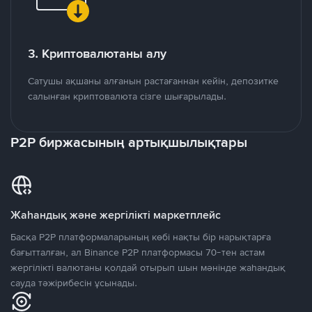
3. Криптовалютаны алу
Сатушы ақшаны алғанын растағаннан кейін, депозитке
салынған криптовалюта сізге шығарылады.
P2P биржасының артықшылықтары
Жаһандық және жергілікті маркетплейс
Басқа P2P платформаларының көбі нақты бір нарықтарға
бағытталған, ал Binance P2P платформасы 70-тен астам
жергілікті валютаны қолдай отырып шын мәнінде жаһандық
сауда тәжірибесін ұсынады.