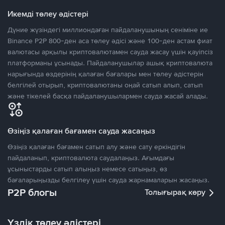
Икемді төлеу әдістері
Дүние жүзіндегі миллиондаған пайдаланушының сеніміне ие
Binance P2P 800-ден аса төлеу әдісі және 100-ден астам фиат
валютасы арқылы криптовалютамен сауда жасау үшін қауіпсіз
платформаны ұсынады. Пайдаланушылар ашық криптовалюта
нарығында өздерінің қалаған бағалары мен төлеу әдістерін
белгілей отырып, криптовалютаны оңай сатып алып, сатып
және тікелей басқа пайдаланушылармен сауда жасай алады.
Өзіңіз қалаған бағамен сауда жасаңыз
Өзіңіз қалаған бағамен сатып алу және сату еркіндігін
пайдаланып, криптовалюта саудалаңыз. Ағымдағы
ұсыныстарды сатып алыңыз немесе сатыңыз, өз
бағаларыңызды белгілеу үшін сауда жарнамаларын жасаңыз.
P2P блогы
Толығырақ көру
Үздік төлеу әдістері