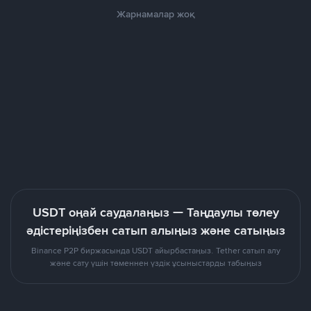
Жарнамалар жоқ
USDT оңай саудалаңыз — Таңдаулы төлеу
әдістеріңізбен сатып алыңыз және сатыңыз
Binance P2P биржасында USDT айырбастаңыз. Tether сатып алу
және сату үшін төменнен үздік ұсыныстарды табыңыз