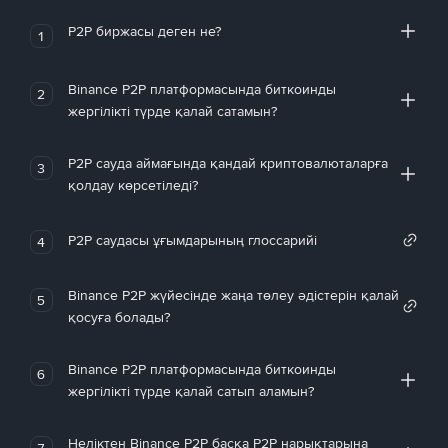
P2P биржасы деген не?
1
Binance P2P платформасында биткоинды
2
жергілікті түрде қалай сатамын?
P2P сауда аймағында қандай криптовалюталарға
3
қолдау көрсетіледі?
P2P саудасы ұғымдарының глоссарийі
4
Binance P2P жүйесінде жаңа төлеу әдістерін қалай
5
қосуға болады?
Binance P2P платформасында биткоинды
6
жергілікті түрде қалай сатып аламын?
Неліктен Binance P2P басқа P2P нарықтарына
7