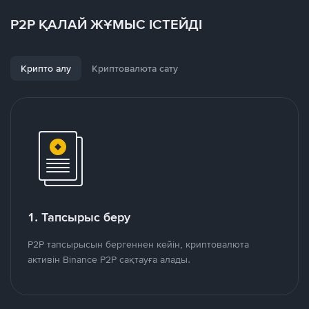
P2P ҚАЛАЙ ЖҰМЫС ІСТЕЙДІ
Крипто алу
Криптовалюта сату
1. Тапсырыс беру
P2P тапсырысын бергеннен кейін, криптовалюта
активін Binance P2P сақтауға алады.