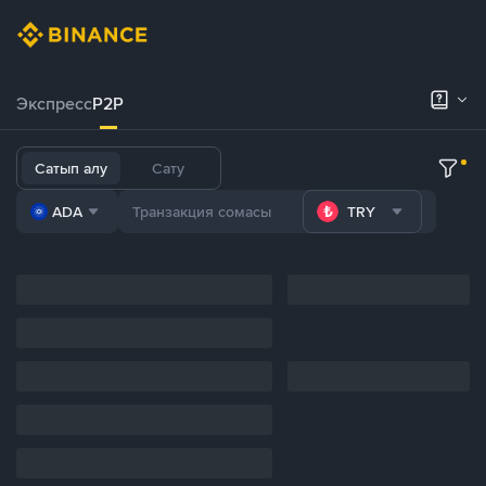
Экспресс
P2P
Сатып алу
Сату
ADA
TRY