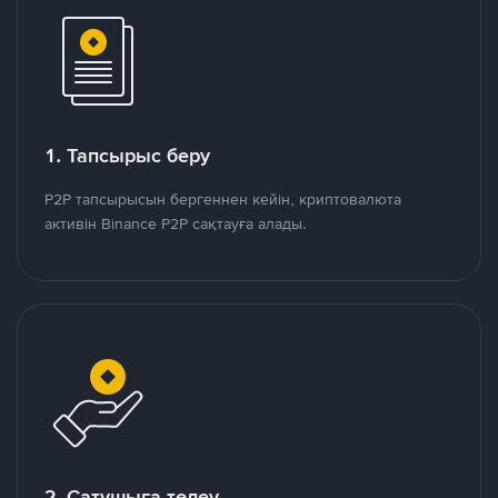
1. Тапсырыс беру
P2P тапсырысын бергеннен кейін, криптовалюта
активін Binance P2P сақтауға алады.
2. Сатушыға төлеу