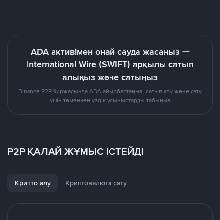
ADA активімен оңай сауда жасаңыз —
International Wire (SWIFT) арқылы сатып
алыңыз және сатыңыз
Binance P2P биржасында ADA айырбастаңыз. сатып алу және сату
үшін төменнен үздік ұсыныстарды табыңыз
P2P ҚАЛАЙ ЖҰМЫС ІСТЕЙДІ
Крипто алу
Криптовалюта сату