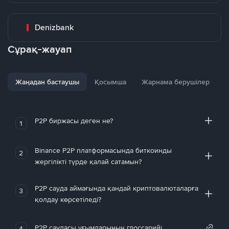
Denizbank
Сұрақ-жауап
Жаңадан бастаушы
Қосымша
Жарнама берушілер
P2P биржасы деген не?
1
Binance P2P платформасында биткоинды
2
жергілікті түрде қалай сатамын?
P2P сауда аймағында қандай криптовалюталарға
3
қолдау көрсетіледі?
P2P саудасы ұғымдарының глоссарийі
4