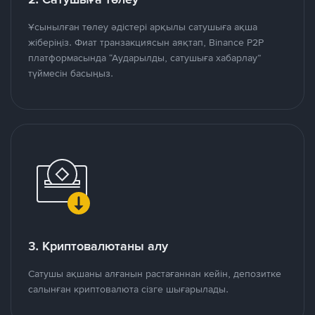
Ұсынылған төлеу әдістері арқылы сатушыға ақша
жіберіңіз. Фиат транзакциясын аяқтап, Binance P2P
платформасында “Аударылды, сатушыға хабарлау”
түймесін басыңыз.
3. Криптовалютаны алу
Сатушы ақшаны алғанын растағаннан кейін, депозитке
салынған криптовалюта сізге шығарылады.