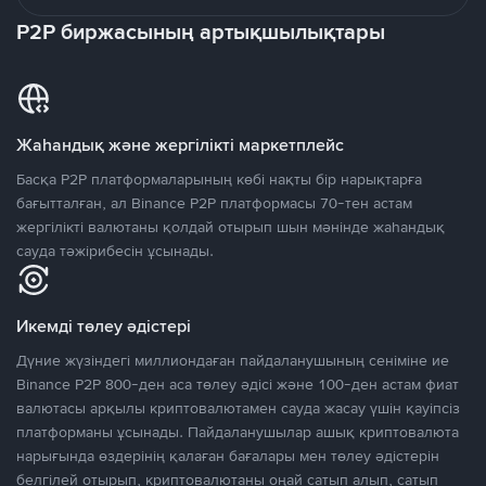
P2P биржасының артықшылықтары
Жаһандық және жергілікті маркетплейс
Басқа P2P платформаларының көбі нақты бір нарықтарға
бағытталған, ал Binance P2P платформасы 70-тен астам
жергілікті валютаны қолдай отырып шын мәнінде жаһандық
сауда тәжірибесін ұсынады.
Икемді төлеу әдістері
Дүние жүзіндегі миллиондаған пайдаланушының сеніміне ие
Binance P2P 800-ден аса төлеу әдісі және 100-ден астам фиат
валютасы арқылы криптовалютамен сауда жасау үшін қауіпсіз
платформаны ұсынады. Пайдаланушылар ашық криптовалюта
нарығында өздерінің қалаған бағалары мен төлеу әдістерін
белгілей отырып, криптовалютаны оңай сатып алып, сатып