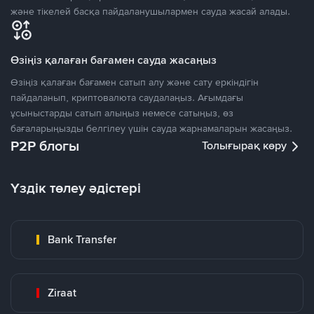
және тікелей басқа пайдаланушылармен сауда жасай алады.
Өзіңіз қалаған бағамен сауда жасаңыз
Өзіңіз қалаған бағамен сатып алу және сату еркіндігін
пайдаланып, криптовалюта саудалаңыз. Ағымдағы
ұсыныстарды сатып алыңыз немесе сатыңыз, өз
бағаларыңызды белгілеу үшін сауда жарнамаларын жасаңыз.
P2P блогы
Толығырақ көру
Үздік төлеу әдістері
Bank Transfer
Ziraat