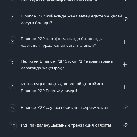
Binance P2P жүйесінде жаңа төлеу әдістерін қалай
5
қосуға болады?
Binance P2P платформасында биткоинды
6
жергілікті түрде қалай сатып аламын?
Неліктен Binance P2P басқа P2P нарықтарына
7
қарағанда жақсырақ?
Мен өзімді алаяқтықтан қалай қорғаймын?
8
Binance P2P Escrow ұтымды!
Binance P2P саудасы бойынша сұрақ-жауап
9
P2P пайдаланушысының транзакция саясаты
10