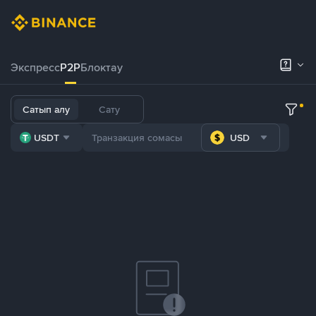
Экспресс
P2P
Блоктау
Сатып алу
Сату
USDT
USD