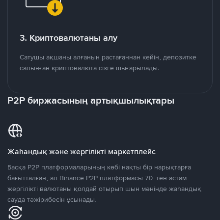
3. Криптовалютаны алу
Сатушы ақшаны алғанын растағаннан кейін, депозитке
салынған криптовалюта сізге шығарылады.
P2P биржасының артықшылықтары
Жаһандық және жергілікті маркетплейс
Басқа P2P платформаларының көбі нақты бір нарықтарға
бағытталған, ал Binance P2P платформасы 70-тен астам
жергілікті валютаны қолдай отырып шын мәнінде жаһандық
сауда тәжірибесін ұсынады.