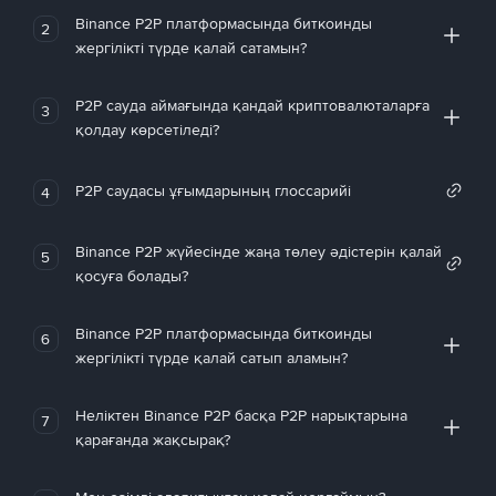
Binance P2P платформасында биткоинды
2
жергілікті түрде қалай сатамын?
P2P сауда аймағында қандай криптовалюталарға
3
қолдау көрсетіледі?
P2P саудасы ұғымдарының глоссарийі
4
Binance P2P жүйесінде жаңа төлеу әдістерін қалай
5
қосуға болады?
Binance P2P платформасында биткоинды
6
жергілікті түрде қалай сатып аламын?
Неліктен Binance P2P басқа P2P нарықтарына
7
қарағанда жақсырақ?