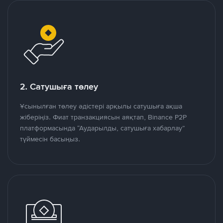
2. Сатушыға төлеу
Ұсынылған төлеу әдістері арқылы сатушыға ақша
жіберіңіз. Фиат транзакциясын аяқтап, Binance P2P
платформасында “Аударылды, сатушыға хабарлау”
түймесін басыңыз.