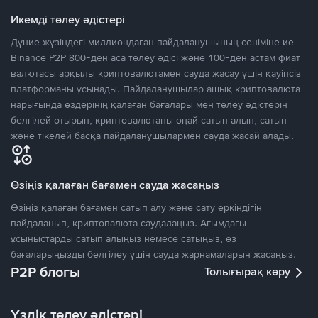
Икемді төлеу әдістері
Дүние жүзіндегі миллиондаған пайдаланушының сеніміне ие
Binance P2P 800-ден аса төлеу әдісі және 100-ден астам фиат
валютасы арқылы криптовалютамен сауда жасау үшін қауіпсіз
платформаны ұсынады. Пайдаланушылар ашық криптовалюта
нарығында өздерінің қалаған бағалары мен төлеу әдістерін
белгілей отырып, криптовалютаны оңай сатып алып, сатып
және тікелей басқа пайдаланушылармен сауда жасай алады.
Өзіңіз қалаған бағамен сауда жасаңыз
Өзіңіз қалаған бағамен сатып алу және сату еркіндігін
пайдаланып, криптовалюта саудалаңыз. Ағымдағы
ұсыныстарды сатып алыңыз немесе сатыңыз, өз
бағаларыңызды белгілеу үшін сауда жарнамаларын жасаңыз.
P2P блогы
Толығырақ көру
Үздік төлеу әдістері