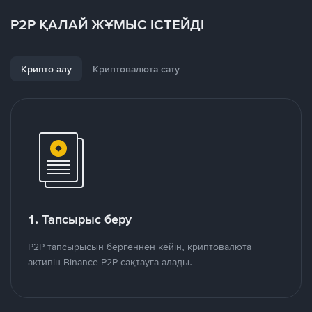
P2P ҚАЛАЙ ЖҰМЫС ІСТЕЙДІ
Крипто алу
Криптовалюта сату
1. Тапсырыс беру
P2P тапсырысын бергеннен кейін, криптовалюта
активін Binance P2P сақтауға алады.