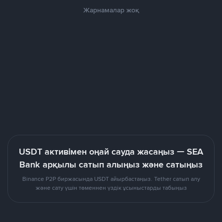
Жарнамалар жоқ
USDT активімен оңай сауда жасаңыз — SEA
Bank арқылы сатып алыңыз және сатыңыз
Binance P2P биржасында USDT айырбастаңыз. Tether сатып алу
және сату үшін төменнен үздік ұсыныстарды табыңыз