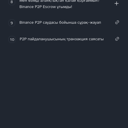
Мен өзімді алаяқтықтан қалай қорғаймын?
8
Binance P2P Escrow ұтымды!
Binance P2P саудасы бойынша сұрақ-жауап
9
P2P пайдаланушысының транзакция саясаты
10