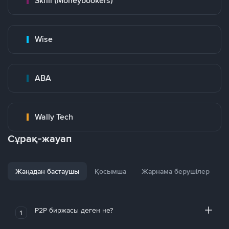
Skrill (Moneybookers)
Wise
ABA
Wally Tech
Сұрақ-жауап
Жаңадан бастаушы
Қосымша
Жарнама берушілер
P2P биржасы деген не?
1