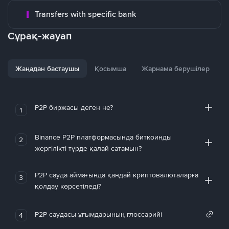
Transfers with specific bank
Сұрақ-жауап
Жаңадан бастаушы
Қосымша
Жарнама берушілер
P2P биржасы деген не?
1
Binance P2P платформасында биткоинды
2
жергілікті түрде қалай сатамын?
P2P сауда аймағында қандай криптовалюталарға
3
қолдау көрсетіледі?
P2P саудасы ұғымдарының глоссарийі
4