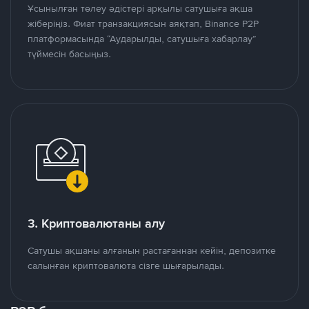
Ұсынылған төлеу әдістері арқылы сатушыға ақша
жіберіңіз. Фиат транзакциясын аяқтап, Binance P2P
платформасында “Аударылды, сатушыға хабарлау”
түймесін басыңыз.
3. Криптовалютаны алу
Сатушы ақшаны алғанын растағаннан кейін, депозитке
салынған криптовалюта сізге шығарылады.