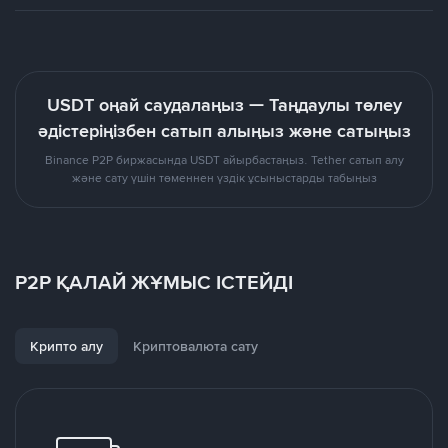
USDT оңай саудалаңыз — Таңдаулы төлеу
әдістеріңізбен сатып алыңыз және сатыңыз
Binance P2P биржасында USDT айырбастаңыз. Tether сатып алу
және сату үшін төменнен үздік ұсыныстарды табыңыз
P2P ҚАЛАЙ ЖҰМЫС ІСТЕЙДІ
Крипто алу
Криптовалюта сату