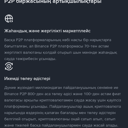
P2P биржасының артықшылықтары
Жаһандық және жергілікті маркетплейс
Басқа P2P платформаларының көбі нақты бір нарықтарға
бағытталған, ал Binance P2P платформасы 70-тен астам
жергілікті валютаны қолдай отырып шын мәнінде жаһандық
сауда тәжірибесін ұсынады.
Икемді төлеу әдістері
Дүние жүзіндегі миллиондаған пайдаланушының сеніміне ие
Binance P2P 800-ден аса төлеу әдісі және 100-ден астам фиат
валютасы арқылы криптовалютамен сауда жасау үшін қауіпсіз
платформаны ұсынады. Пайдаланушылар ашық криптовалюта
нарығында өздерінің қалаған бағалары мен төлеу әдістерін
белгілей отырып, криптовалютаны оңай сатып алып, сатып
және тікелей басқа пайдаланушылармен сауда жасай алады.