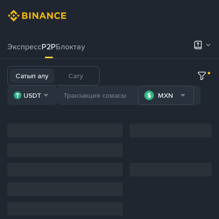
Экспресс
P2P
Блоктау
Сатып алу
Сату
USDT
MXN