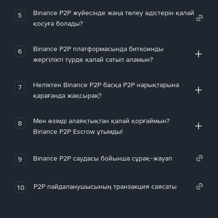
Binance P2P жүйесінде жаңа төлеу әдістерін қалай
5
қосуға болады?
Binance P2P платформасында биткоинды
6
жергілікті түрде қалай сатып аламын?
Неліктен Binance P2P басқа P2P нарықтарына
7
қарағанда жақсырақ?
Мен өзімді алаяқтықтан қалай қорғаймын?
8
Binance P2P Escrow ұтымды!
Binance P2P саудасы бойынша сұрақ-жауап
9
P2P пайдаланушысының транзакция саясаты
10