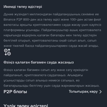
Икемді төлеу әдістері
Дүние жүзіндегі миллиондаған пайдаланушының сеніміне ие
Binance P2P 800-ден аса төлеу әдісі және 100-ден астам фиат
валютасы арқылы криптовалютамен сауда жасау үшін қауіпсіз
платформаны ұсынады. Пайдаланушылар ашық криптовалюта
нарығында өздерінің қалаған бағалары мен төлеу әдістерін
белгілей отырып, криптовалютаны оңай сатып алып, сатып
және тікелей басқа пайдаланушылармен сауда жасай алады.
Өзіңіз қалаған бағамен сауда жасаңыз
Өзіңіз қалаған бағамен сатып алу және сату еркіндігін
пайдаланып, криптовалюта саудалаңыз. Ағымдағы
ұсыныстарды сатып алыңыз немесе сатыңыз, өз
бағаларыңызды белгілеу үшін сауда жарнамаларын жасаңыз.
P2P блогы
Толығырақ көру
Үздік төлеу әдістері