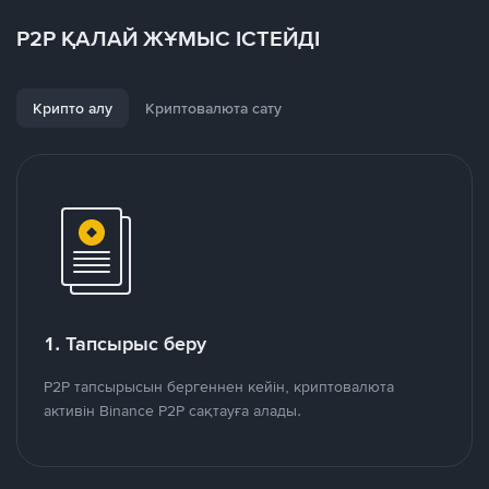
P2P ҚАЛАЙ ЖҰМЫС ІСТЕЙДІ
Крипто алу
Криптовалюта сату
1. Тапсырыс беру
P2P тапсырысын бергеннен кейін, криптовалюта
активін Binance P2P сақтауға алады.