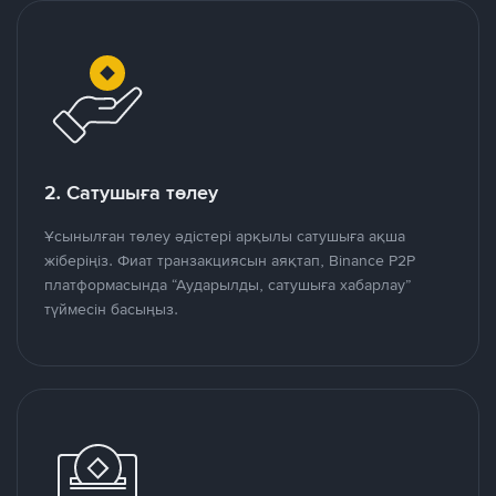
2. Сатушыға төлеу
Ұсынылған төлеу әдістері арқылы сатушыға ақша
жіберіңіз. Фиат транзакциясын аяқтап, Binance P2P
платформасында “Аударылды, сатушыға хабарлау”
түймесін басыңыз.