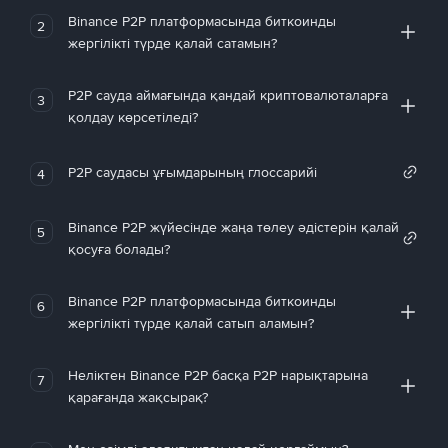
Binance P2P платформасында биткоинды
2
жергілікті түрде қалай сатамын?
P2P сауда аймағында қандай криптовалюталарға
3
қолдау көрсетіледі?
P2P саудасы ұғымдарының глоссарийі
4
Binance P2P жүйесінде жаңа төлеу әдістерін қалай
5
қосуға болады?
Binance P2P платформасында биткоинды
6
жергілікті түрде қалай сатып аламын?
Неліктен Binance P2P басқа P2P нарықтарына
7
қарағанда жақсырақ?