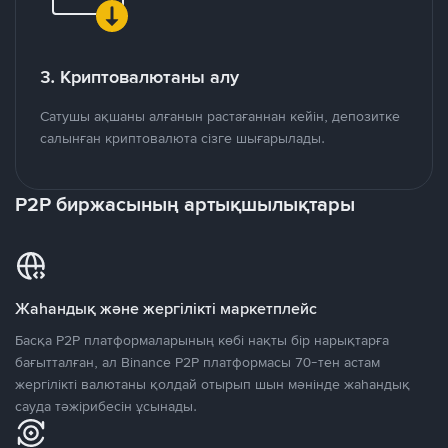
3. Криптовалютаны алу
Сатушы ақшаны алғанын растағаннан кейін, депозитке
салынған криптовалюта сізге шығарылады.
P2P биржасының артықшылықтары
Жаһандық және жергілікті маркетплейс
Басқа P2P платформаларының көбі нақты бір нарықтарға
бағытталған, ал Binance P2P платформасы 70-тен астам
жергілікті валютаны қолдай отырып шын мәнінде жаһандық
сауда тәжірибесін ұсынады.