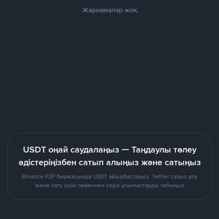
Жарнамалар жоқ
USDT оңай саудалаңыз — Таңдаулы төлеу
әдістеріңізбен сатып алыңыз және сатыңыз
Binance P2P биржасында USDT айырбастаңыз. Tether сатып алу
және сату үшін төменнен үздік ұсыныстарды табыңыз