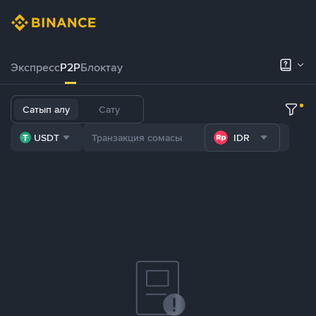
Экспресс
P2P
Блоктау
Сатып алу
Сату
USDT
IDR