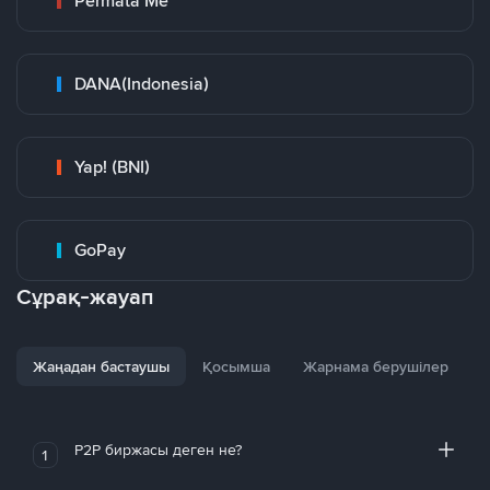
Permata Me
DANA(Indonesia)
Yap! (BNI)
GoPay
Сұрақ-жауап
Жаңадан бастаушы
Қосымша
Жарнама берушілер
P2P биржасы деген не?
1