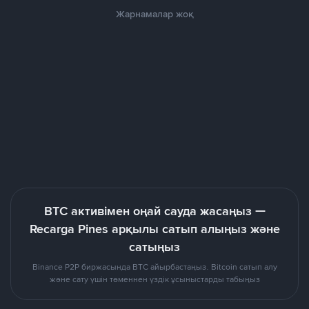
Жарнамалар жоқ
BTC активімен оңай сауда жасаңыз —
Recarga Pines арқылы сатып алыңыз және
сатыңыз
Binance P2P биржасында BTC айырбастаңыз. Bitcoin сатып алу
және сату үшін төменнен үздік ұсыныстарды табыңыз