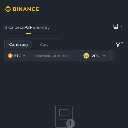
Экспресс
P2P
Блоктау
Сатып алу
Сату
BTC
VES