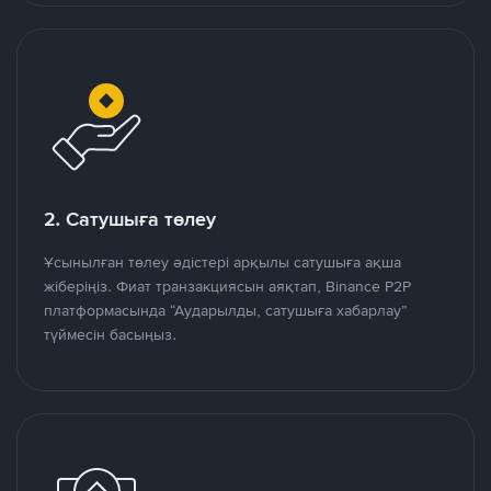
2. Сатушыға төлеу
Ұсынылған төлеу әдістері арқылы сатушыға ақша
жіберіңіз. Фиат транзакциясын аяқтап, Binance P2P
платформасында “Аударылды, сатушыға хабарлау”
түймесін басыңыз.