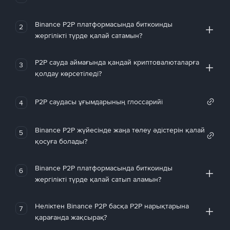
Binance P2P платформасында биткоинды
2
жергілікті түрде қалай сатамын?
P2P сауда аймағында қандай криптовалюталарға
3
қолдау көрсетіледі?
P2P саудасы ұғымдарының глоссарийі
4
Binance P2P жүйесінде жаңа төлеу әдістерін қалай
5
қосуға болады?
Binance P2P платформасында биткоинды
6
жергілікті түрде қалай сатып аламын?
Неліктен Binance P2P басқа P2P нарықтарына
7
қарағанда жақсырақ?