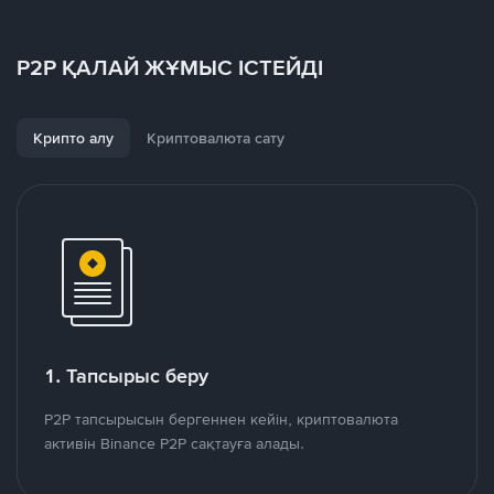
P2P ҚАЛАЙ ЖҰМЫС ІСТЕЙДІ
Крипто алу
Криптовалюта сату
1. Тапсырыс беру
P2P тапсырысын бергеннен кейін, криптовалюта
активін Binance P2P сақтауға алады.