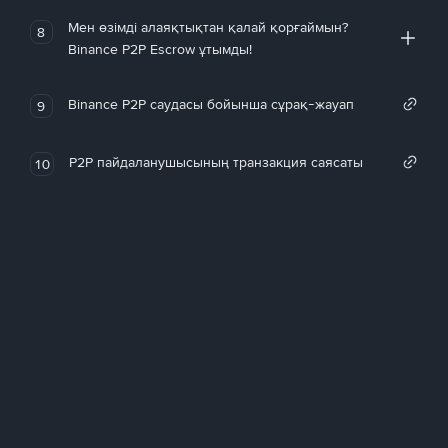
Мен өзімді алаяқтықтан қалай қорғаймын?
8
Binance P2P Escrow ұтымды!
Binance P2P саудасы бойынша сұрақ-жауап
9
P2P пайдаланушысының транзакция саясаты
10