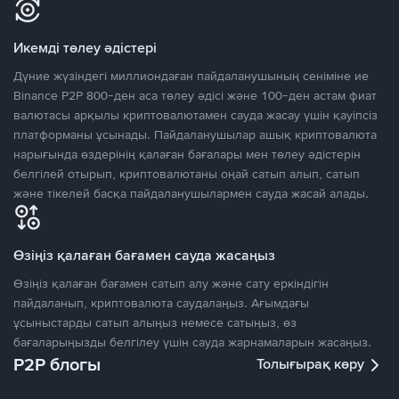
Икемді төлеу әдістері
Дүние жүзіндегі миллиондаған пайдаланушының сеніміне ие
Binance P2P 800-ден аса төлеу әдісі және 100-ден астам фиат
валютасы арқылы криптовалютамен сауда жасау үшін қауіпсіз
платформаны ұсынады. Пайдаланушылар ашық криптовалюта
нарығында өздерінің қалаған бағалары мен төлеу әдістерін
белгілей отырып, криптовалютаны оңай сатып алып, сатып
және тікелей басқа пайдаланушылармен сауда жасай алады.
Өзіңіз қалаған бағамен сауда жасаңыз
Өзіңіз қалаған бағамен сатып алу және сату еркіндігін
пайдаланып, криптовалюта саудалаңыз. Ағымдағы
ұсыныстарды сатып алыңыз немесе сатыңыз, өз
бағаларыңызды белгілеу үшін сауда жарнамаларын жасаңыз.
P2P блогы
Толығырақ көру