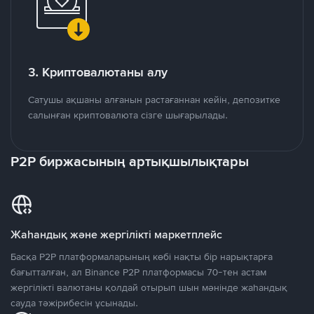
3. Криптовалютаны алу
Сатушы ақшаны алғанын растағаннан кейін, депозитке
салынған криптовалюта сізге шығарылады.
P2P биржасының артықшылықтары
Жаһандық және жергілікті маркетплейс
Басқа P2P платформаларының көбі нақты бір нарықтарға
бағытталған, ал Binance P2P платформасы 70-тен астам
жергілікті валютаны қолдай отырып шын мәнінде жаһандық
сауда тәжірибесін ұсынады.