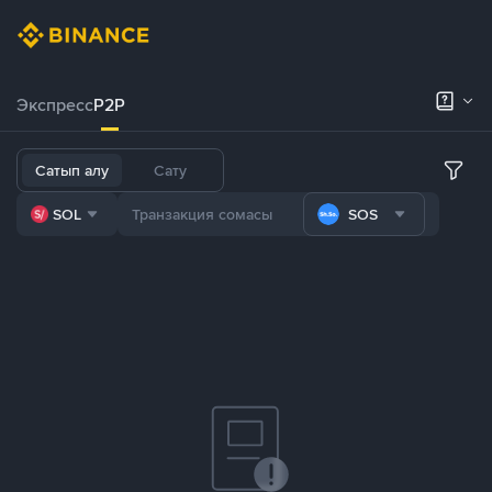
Экспресс
P2P
Сатып алу
Сату
SOL
SOS