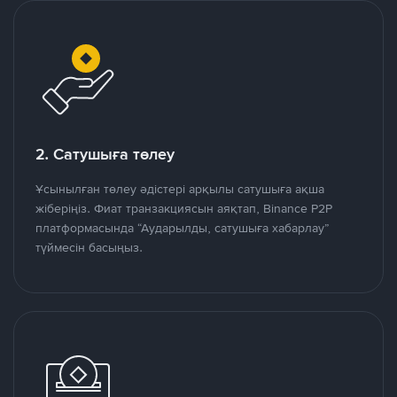
2. Сатушыға төлеу
Ұсынылған төлеу әдістері арқылы сатушыға ақша
жіберіңіз. Фиат транзакциясын аяқтап, Binance P2P
платформасында “Аударылды, сатушыға хабарлау”
түймесін басыңыз.