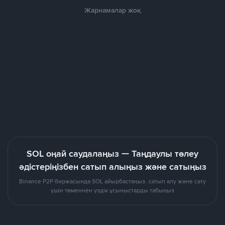
Жарнамалар жоқ
SOL оңай саудалаңыз — Таңдаулы төлеу
әдістеріңізбен сатып алыңыз және сатыңыз
Binance P2P биржасында SOL айырбастаңыз. сатып алу және сату
үшін төменнен үздік ұсыныстарды табыңыз