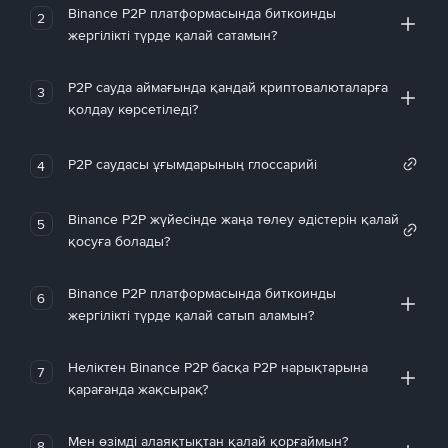
Binance P2P платформасында биткоинды
2
жергілікті түрде қалай сатамын?
P2P сауда аймағында қандай криптовалюталарға
3
қолдау көрсетіледі?
P2P саудасы ұғымдарының глоссарийі
4
Binance P2P жүйесінде жаңа төлеу әдістерін қалай
5
қосуға болады?
Binance P2P платформасында биткоинды
6
жергілікті түрде қалай сатып аламын?
Неліктен Binance P2P басқа P2P нарықтарына
7
қарағанда жақсырақ?
Мен өзімді алаяқтықтан қалай қорғаймын?
8