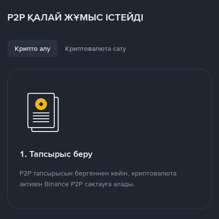
P2P ҚАЛАЙ ЖҰМЫС ІСТЕЙДІ
Крипто алу
Криптовалюта сату
1. Тапсырыс беру
P2P тапсырысын бергеннен кейін, криптовалюта
активін Binance P2P сақтауға алады.