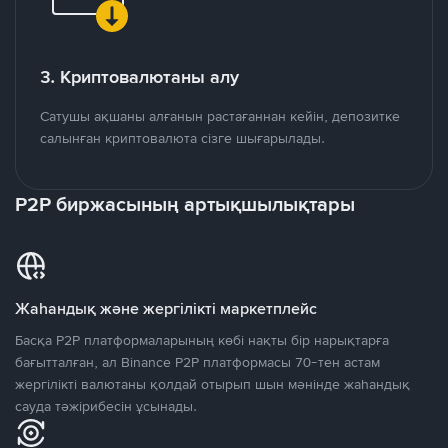
3. Криптовалютаны алу
Сатушы ақшаны алғанын растағаннан кейін, депозитке
салынған криптовалюта сізге шығарылады.
P2P биржасының артықшылықтары
Жаһандық және жергілікті маркетплейс
Басқа P2P платформаларының көбі нақты бір нарықтарға
бағытталған, ал Binance P2P платформасы 70-тен астам
жергілікті валютаны қолдай отырып шын мәнінде жаһандық
сауда тәжірибесін ұсынады.