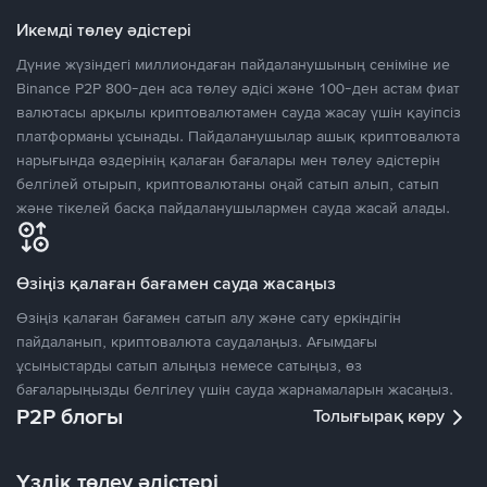
Икемді төлеу әдістері
Дүние жүзіндегі миллиондаған пайдаланушының сеніміне ие
Binance P2P 800-ден аса төлеу әдісі және 100-ден астам фиат
валютасы арқылы криптовалютамен сауда жасау үшін қауіпсіз
платформаны ұсынады. Пайдаланушылар ашық криптовалюта
нарығында өздерінің қалаған бағалары мен төлеу әдістерін
белгілей отырып, криптовалютаны оңай сатып алып, сатып
және тікелей басқа пайдаланушылармен сауда жасай алады.
Өзіңіз қалаған бағамен сауда жасаңыз
Өзіңіз қалаған бағамен сатып алу және сату еркіндігін
пайдаланып, криптовалюта саудалаңыз. Ағымдағы
ұсыныстарды сатып алыңыз немесе сатыңыз, өз
бағаларыңызды белгілеу үшін сауда жарнамаларын жасаңыз.
P2P блогы
Толығырақ көру
Үздік төлеу әдістері