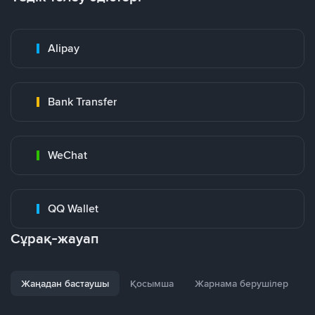
Alipay
Bank Transfer
WeChat
QQ Wallet
Сұрақ-жауап
Жаңадан бастаушы
Қосымша
Жарнама берушілер