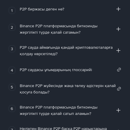
P2P биржасы деген не?
1
Binance P2P платформасында биткоинды
2
жергілікті түрде қалай сатамын?
P2P сауда аймағында қандай криптовалюталарға
3
қолдау көрсетіледі?
P2P саудасы ұғымдарының глоссарийі
4
Binance P2P жүйесінде жаңа төлеу әдістерін қалай
5
қосуға болады?
Binance P2P платформасында биткоинды
6
жергілікті түрде қалай сатып аламын?
Неліктен Binance P2P басқа P2P нарықтарына
7