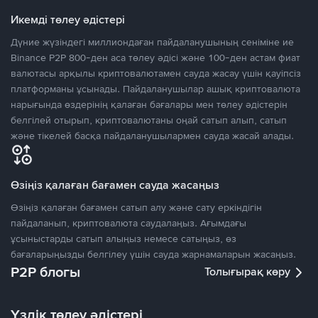
Икемді төлеу әдістері
Дүние жүзіндегі миллиондаған пайдаланушының сеніміне ие
Binance P2P 800-ден аса төлеу әдісі және 100-ден астам фиат
валютасы арқылы криптовалютамен сауда жасау үшін қауіпсіз
платформаны ұсынады. Пайдаланушылар ашық криптовалюта
нарығында өздерінің қалаған бағалары мен төлеу әдістерін
белгілей отырып, криптовалютаны оңай сатып алып, сатып
және тікелей басқа пайдаланушылармен сауда жасай алады.
Өзіңіз қалаған бағамен сауда жасаңыз
Өзіңіз қалаған бағамен сатып алу және сату еркіндігін
пайдаланып, криптовалюта саудалаңыз. Ағымдағы
ұсыныстарды сатып алыңыз немесе сатыңыз, өз
бағаларыңызды белгілеу үшін сауда жарнамаларын жасаңыз.
P2P блогы
Толығырақ көру
Үздік төлеу әдістері