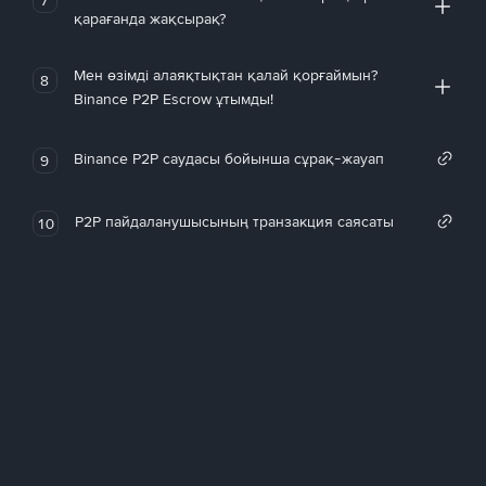
қарағанда жақсырақ?
Мен өзімді алаяқтықтан қалай қорғаймын?
8
Binance P2P Escrow ұтымды!
Binance P2P саудасы бойынша сұрақ-жауап
9
P2P пайдаланушысының транзакция саясаты
10