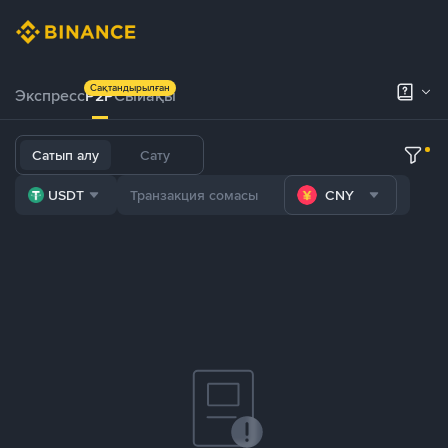
Сақтандырылған
Экспресс
P2P
Сыйақы
Сатып алу
Сату
USDT
CNY