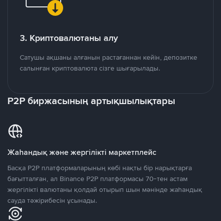
3. Криптовалютаны алу
Сатушы ақшаны алғанын растағаннан кейін, депозитке
салынған криптовалюта сізге шығарылады.
P2P биржасының артықшылықтары
Жаһандық және жергілікті маркетплейс
Басқа P2P платформаларының көбі нақты бір нарықтарға
бағытталған, ал Binance P2P платформасы 70-тен астам
жергілікті валютаны қолдай отырып шын мәнінде жаһандық
сауда тәжірибесін ұсынады.