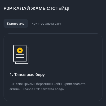
P2P ҚАЛАЙ ЖҰМЫС ІСТЕЙДІ
Крипто алу
Криптовалюта сату
1. Тапсырыс беру
P2P тапсырысын бергеннен кейін, криптовалюта
активін Binance P2P сақтауға алады.