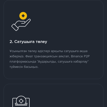
2. Сатушыға төлеу
Ұсынылған төлеу әдістері арқылы сатушыға ақша
жіберіңіз. Фиат транзакциясын аяқтап, Binance P2P
платформасында “Аударылды, сатушыға хабарлау”
түймесін басыңыз.