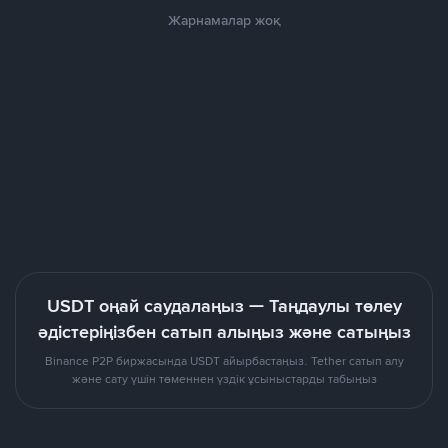
Жарнамалар жоқ
USDT оңай саудалаңыз — Таңдаулы төлеу
әдістеріңізбен сатып алыңыз және сатыңыз
Binance P2P биржасында USDT айырбастаңыз. Tether сатып алу
және сату үшін төменнен үздік ұсыныстарды табыңыз