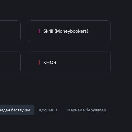
Skrill (Moneybookers)
KHQR
адан бастаушы
Қосымша
Жарнама берушілер