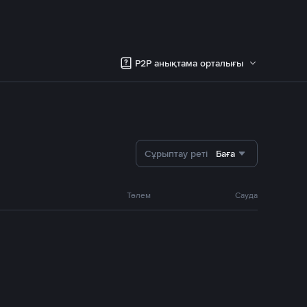
P2P анықтама орталығы
Сұрыптау реті
Баға
Төлем
Сауда