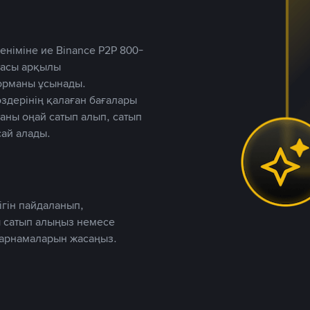
німіне ие Binance P2P 800-
ютасы арқылы
форманы ұсынады.
дерінің қалаған бағалары
таны оңай сатып алып, сатып
ай алады.
ігін пайдаланып,
 сатып алыңыз немесе
жарнамаларын жасаңыз.