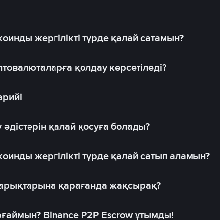
оинды жергілікті түрде қалай сатамын?
товалюталарға қолдау көрсетіледі?
арийі
 әдістерін қалай қосуға болады?
оинды жергілікті түрде қалай сатып аламын?
 нарықтарына қарағанда жақсырақ?
рғаймын? Binance P2P Escrow ұтымды!