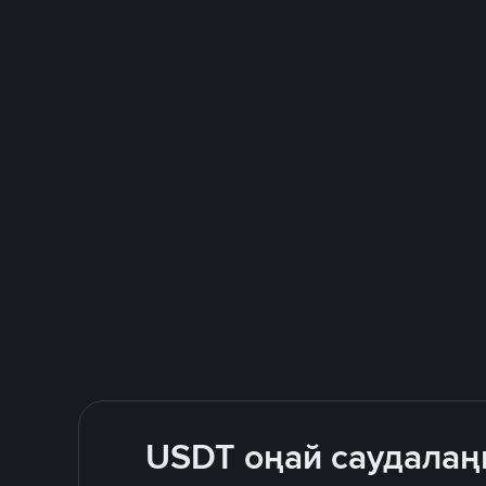
USDT оңай саудалаң