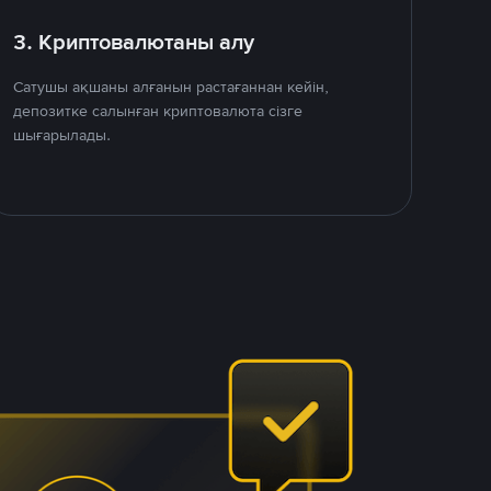
3. Криптовалютаны алу
Сатушы ақшаны алғанын растағаннан кейін,
депозитке салынған криптовалюта сізге
шығарылады.