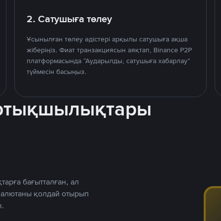
2. Сатушыға төлеу
Ұсынылған төлеу әдістері арқылы сатушыға ақша
жіберіңіз. Фиат транзакциясын аяқтап, Binance P2P
платформасында “Аударылды, сатушыға хабарлау”
түймесін басыңыз.
артықшылықтары
тарға бағытталған, ал
 валютаны қолдай отырып
.