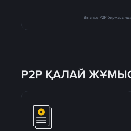
Binance P2P биржасында
P2P ҚАЛАЙ ЖҰМЫС