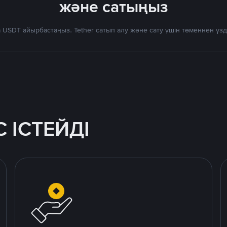
және сатыңыз
 USDT айырбастаңыз. Tether сатып алу және сату үшін төменнен үз
 ІСТЕЙДІ