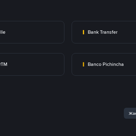
lle
Bank Transfer
rTM
Banco Pichincha
Жаң