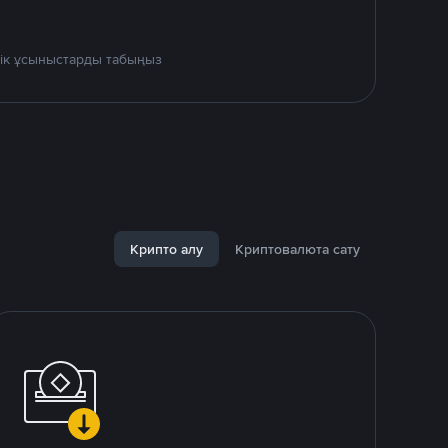
дік ұсыныстарды табыңыз
Крипто алу
Криптовалюта сату