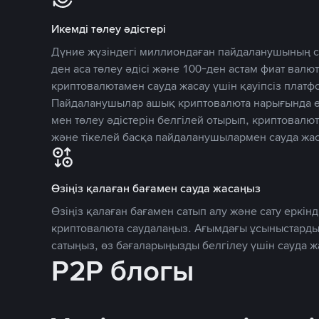
Икемді төлеу әдістері
Дүние жүзіндегі миллиондаған пайдаланушының се
ден аса төлеу әдісі және 100-ден астам фиат вал
криптовалютамен сауда жасау үшін қауіпсіз плат
Пайдаланушылар ашық криптовалюта нарығында өз
мен төлеу әдістерін белгілей отырып, криптовалю
және тікелей басқа пайдаланушылармен сауда жас
Өзіңіз қалаған бағамен сауда жасаңыз
Өзіңіз қалаған бағамен сатып алу және сату еркінд
криптовалюта саудалаңыз. Ағымдағы ұсыныстарды
сатыңыз, өз бағаларыңызды белгілеу үшін сауда 
P2P блогы