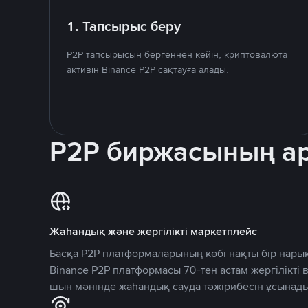
1. Тапсырыс беру
P2P тапсырысын бергеннен кейін, криптовалюта
активін Binance P2P сақтауға алады.
P2P биржасының 
Жаһандық және жергілікті маркетплейс
Басқа P2P платформаларының көбі нақты бір нарық
Binance P2P платформасы 70-тен астам жергілікті
шын мәнінде жаһандық сауда тәжірибесін ұсынады