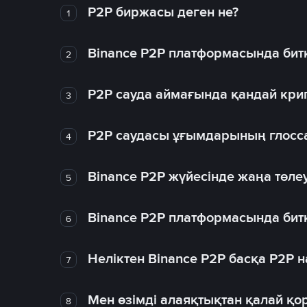
P2P биржасы деген не?
1
Binance P2P платформасында битк
2
P2P сауда аймағында қандай крип
3
P2P саудасы ұғымдарының глосс
4
Binance P2P жүйесінде жаңа төлеу
5
Binance P2P платформасында битк
6
Неліктен Binance P2P басқа P2P
7
Мен өзімді алаяқтықтан қалай қо
8