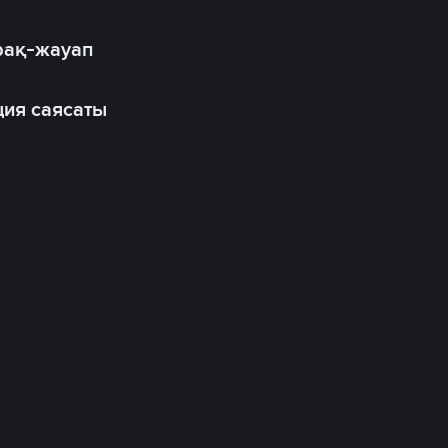
рақ-жауап
ия саясаты