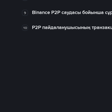
Binance P2P саудасы бойынша сұ
9
P2P пайдаланушысының транзакц
10