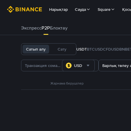
Нарықтар
Сауда
Square
Қос
Экспресс
P2P
Блоктау
Сатып алу
Сату
USDT
BTC
USDC
FDUSD
BNB
E
USD
Барлық төлеу ә
Жарнама берушілер