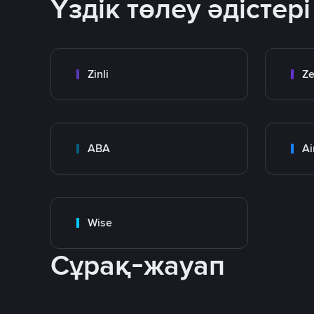
Үздік төлеу әдістері
Zinli
Ze
ABA
Ai
Wise
Сұрақ-жауап