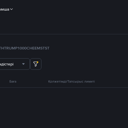
ымша
TH
TRUMP
1000CHEEMS
TST
дістері
Баға
Қолжетімді/Тапсырыс лимиті