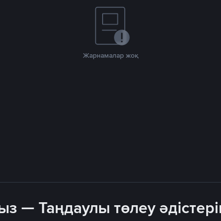
Жарнамалар жоқ
ыз — Таңдаулы төлеу әдістері