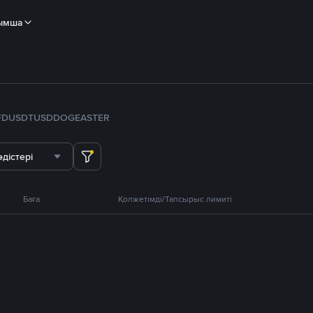
ымша
FDUSD
TUSD
DOGE
ASTER
дістері
Баға
Қолжетімді/Тапсырыс лимиті