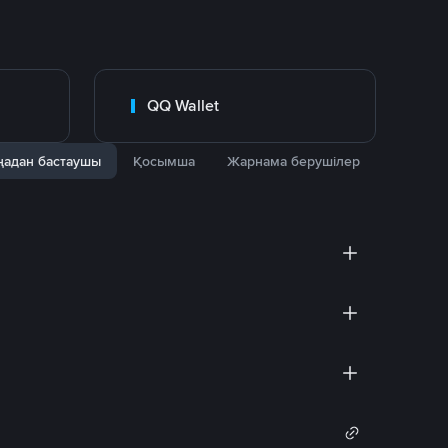
QQ Wallet
адан бастаушы
Қосымша
Жарнама берушілер