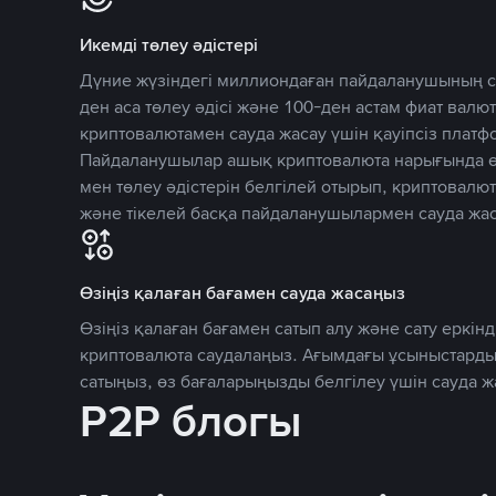
Икемді төлеу әдістері
Дүние жүзіндегі миллиондаған пайдаланушының се
ден аса төлеу әдісі және 100-ден астам фиат вал
криптовалютамен сауда жасау үшін қауіпсіз плат
Пайдаланушылар ашық криптовалюта нарығында өз
мен төлеу әдістерін белгілей отырып, криптовалю
және тікелей басқа пайдаланушылармен сауда жас
Өзіңіз қалаған бағамен сауда жасаңыз
Өзіңіз қалаған бағамен сатып алу және сату еркінд
криптовалюта саудалаңыз. Ағымдағы ұсыныстарды
сатыңыз, өз бағаларыңызды белгілеу үшін сауда 
P2P блогы