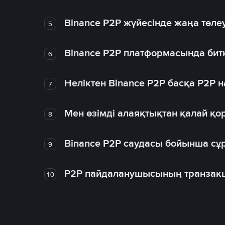
Binance P2P жүйесінде жаңа төлеу
5
Binance P2P платформасында битк
6
Неліктен Binance P2P басқа P2P
7
Мен өзімді алаяқтықтан қалай қо
8
Binance P2P саудасы бойынша сұ
9
P2P пайдаланушысының транзакц
10