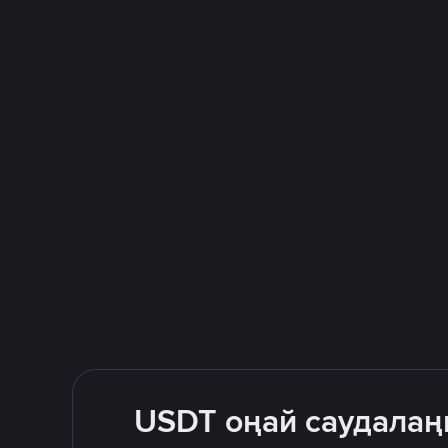
USDT оңай саудалаң