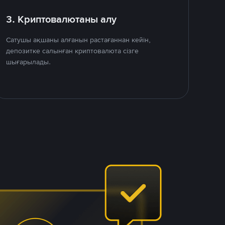
3. Криптовалютаны алу
Сатушы ақшаны алғанын растағаннан кейін,
депозитке салынған криптовалюта сізге
шығарылады.