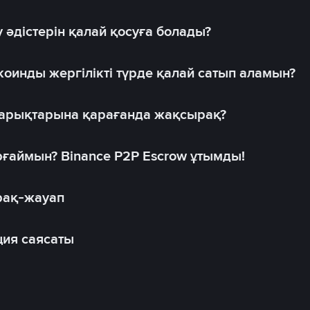
 әдістерін қалай қосуға болады?
оинды жергілікті түрде қалай сатып аламын?
 нарықтарына қарағанда жақсырақ?
рғаймын? Binance P2P Escrow ұтымды!
рақ-жауап
ия саясаты