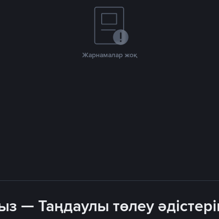
Жарнамалар жоқ
ыз — Таңдаулы төлеу әдістері