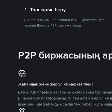
1. Тапсырыс беру
P2P тапсырысын бергеннен кейін, криптовалюта
активін Binance P2P сақтауға алады.
P2P биржасының 
Жаһандық және жергілікті маркетплейс
Басқа P2P платформаларының көбі нақты бір нарық
Binance P2P платформасы 70-тен астам жергілікті
шын мәнінде жаһандық сауда тәжірибесін ұсынады