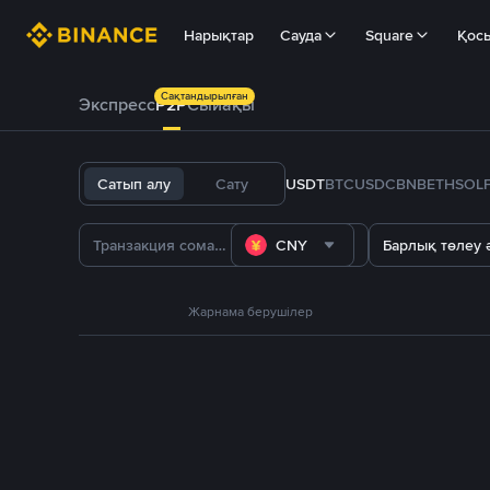
Нарықтар
Сауда
Square
Қос
Сақтандырылған
Экспресс
P2P
Сыйақы
Сатып алу
Сату
USDT
BTC
USDC
BNB
ETH
SOL
CNY
Барлық төлеу ә
Жарнама берушілер