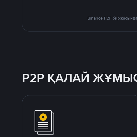
Binance P2P биржасында
P2P ҚАЛАЙ ЖҰМЫС