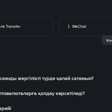
nk Transfer
WeChat
Жаң
оинды жергілікті түрде қалай сатамын?
товалюталарға қолдау көрсетіледі?
арийі