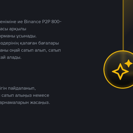
німіне ие Binance P2P 800-
ютасы арқылы
форманы ұсынады.
дерінің қалаған бағалары
таны оңай сатып алып, сатып
ай алады.
ігін пайдаланып,
 сатып алыңыз немесе
жарнамаларын жасаңыз.