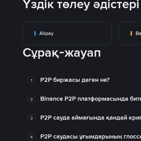
Үздік төлеу әдістері
Alipay
Ba
Сұрақ-жауап
P2P биржасы деген не?
1
Binance P2P платформасында битк
2
P2P сауда аймағында қандай крип
3
P2P саудасы ұғымдарының глосс
4