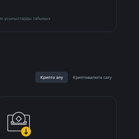
дік ұсыныстарды табыңыз
Крипто алу
Криптовалюта сату