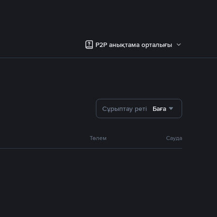
P2P анықтама орталығы
Сұрыптау реті
Баға
Төлем
Сауда