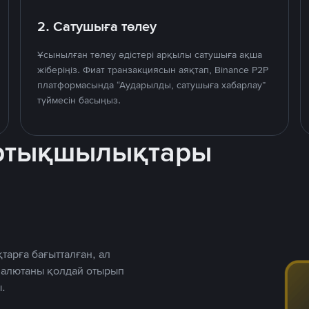
2. Сатушыға төлеу
Ұсынылған төлеу әдістері арқылы сатушыға ақша
жіберіңіз. Фиат транзакциясын аяқтап, Binance P2P
платформасында “Аударылды, сатушыға хабарлау”
түймесін басыңыз.
артықшылықтары
тарға бағытталған, ал
 валютаны қолдай отырып
.