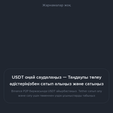
Жарнамалар жоқ
USDT оңай саудалаңыз — Таңдаулы төлеу
әдістеріңізбен сатып алыңыз және сатыңыз
Binance P2P биржасында USDT айырбастаңыз. Tether сатып алу
және сату үшін төменнен үздік ұсыныстарды табыңыз