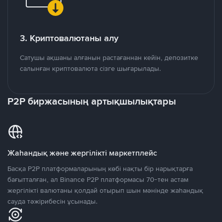
3. Криптовалютаны алу
Сатушы ақшаны алғанын растағаннан кейін, депозитке
салынған криптовалюта сізге шығарылады.
P2P биржасының артықшылықтары
Жаһандық және жергілікті маркетплейс
Басқа P2P платформаларының көбі нақты бір нарықтарға
бағытталған, ал Binance P2P платформасы 70-тен астам
жергілікті валютаны қолдай отырып шын мәнінде жаһандық
сауда тәжірибесін ұсынады.