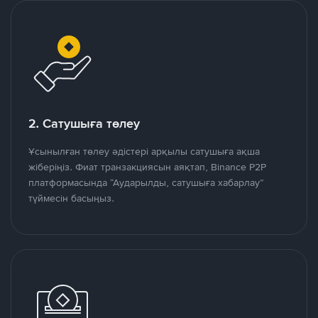
2. Сатушыға төлеу
Ұсынылған төлеу әдістері арқылы сатушыға ақша
жіберіңіз. Фиат транзакциясын аяқтап, Binance P2P
платформасында “Аударылды, сатушыға хабарлау”
түймесін басыңыз.