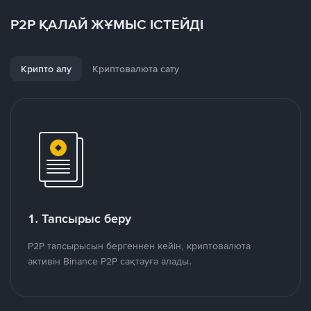
P2P ҚАЛАЙ ЖҰМЫС ІСТЕЙДІ
Крипто алу
Криптовалюта сату
1. Тапсырыс беру
P2P тапсырысын бергеннен кейін, криптовалюта
активін Binance P2P сақтауға алады.