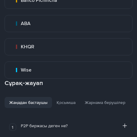
Banco Pichincha
ABA
KHQR
Wise
Сұрақ-жауап
Жаңадан бастаушы
Қосымша
Жарнама берушілер
P2P биржасы деген не?
1