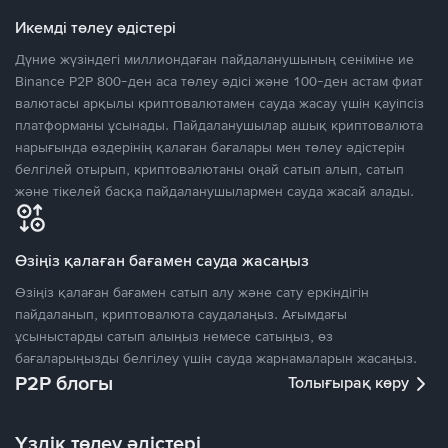
Икемді төлеу әдістері
Дүние жүзіндегі миллиондаған пайдаланушының сеніміне ие
Binance P2P 800-ден аса төлеу әдісі және 100-ден астам фиат
валютасы арқылы криптовалютамен сауда жасау үшін қауіпсіз
платформаны ұсынады. Пайдаланушылар ашық криптовалюта
нарығында өздерінің қалаған бағалары мен төлеу әдістерін
белгілей отырып, криптовалютаны оңай сатып алып, сатып
және тікелей басқа пайдаланушылармен сауда жасай алады.
Өзіңіз қалаған бағамен сауда жасаңыз
Өзіңіз қалаған бағамен сатып алу және сату еркіндігін
пайдаланып, криптовалюта саудалаңыз. Ағымдағы
ұсыныстарды сатып алыңыз немесе сатыңыз, өз
бағаларыңызды белгілеу үшін сауда жарнамаларын жасаңыз.
P2P блогы
Толығырақ көру
Үздік төлеу әдістері