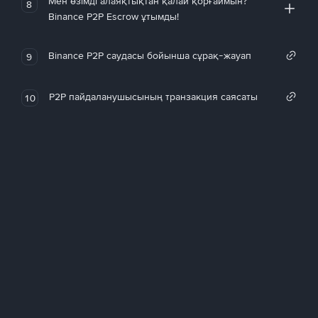
Мен өзімді алаяқтықтан қалай қорғаймын?
8
Binance P2P Escrow ұтымды!
Binance P2P саудасы бойынша сұрақ-жауап
9
P2P пайдаланушысының транзакция саясаты
10