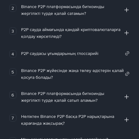
Binance P2P платформасында биткоинды
2
жергілікті түрде қалай сатамын?
P2P сауда аймағында қандай криптовалюталарға
3
қолдау көрсетіледі?
P2P саудасы ұғымдарының глоссарийі
4
Binance P2P жүйесінде жаңа төлеу әдістерін қалай
5
қосуға болады?
Binance P2P платформасында биткоинды
6
жергілікті түрде қалай сатып аламын?
Неліктен Binance P2P басқа P2P нарықтарына
7
қарағанда жақсырақ?