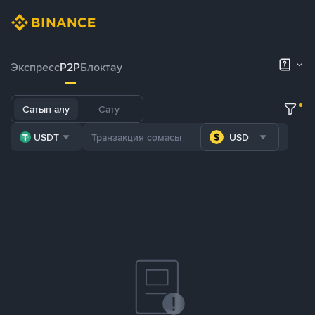
Экспресс
P2P
Блоктау
Сатып алу
Сату
USDT
USD