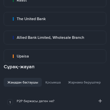
Raast
The United Bank
Allied Bank Limited, Wholesale Branch
Upaisa
Сұрақ-жауап
Жаңадан бастаушы
Қосымша
Жарнама берушілер
P2P биржасы деген не?
1