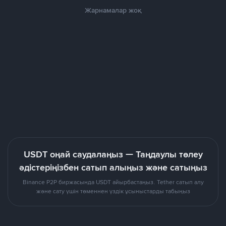
Жарнамалар жоқ
USDT оңай саудалаңыз — Таңдаулы төлеу
әдістеріңізбен сатып алыңыз және сатыңыз
Binance P2P биржасында USDT айырбастаңыз. Tether сатып алу
және сату үшін төменнен үздік ұсыныстарды табыңыз