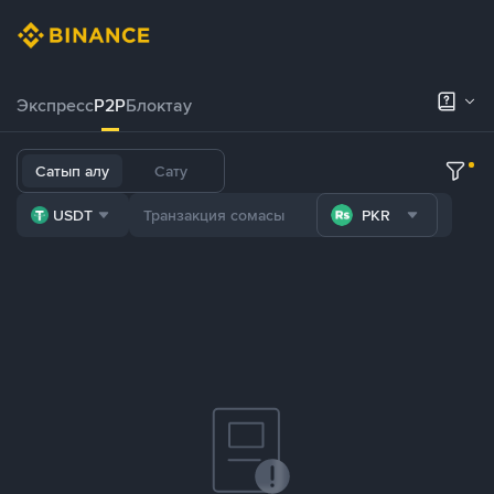
Экспресс
P2P
Блоктау
Сатып алу
Сату
USDT
PKR