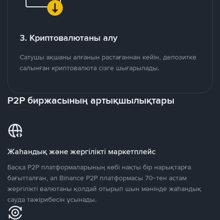
3. Криптовалютаны алу
Сатушы ақшаны алғанын растағаннан кейін, депозитке
салынған криптовалюта сізге шығарылады.
P2P биржасының артықшылықтары
Жаһандық және жергілікті маркетплейс
Басқа P2P платформаларының көбі нақты бір нарықтарға
бағытталған, ал Binance P2P платформасы 70-тен астам
жергілікті валютаны қолдай отырып шын мәнінде жаһандық
сауда тәжірибесін ұсынады.