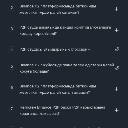
Binance P2P платформасында биткоинды
2
жергілікті түрде қалай сатамын?
P2P сауда аймағында қандай криптовалюталарға
3
қолдау көрсетіледі?
P2P саудасы ұғымдарының глоссарийі
4
Binance P2P жүйесінде жаңа төлеу әдістерін қалай
5
қосуға болады?
Binance P2P платформасында биткоинды
6
жергілікті түрде қалай сатып аламын?
Неліктен Binance P2P басқа P2P нарықтарына
7
қарағанда жақсырақ?