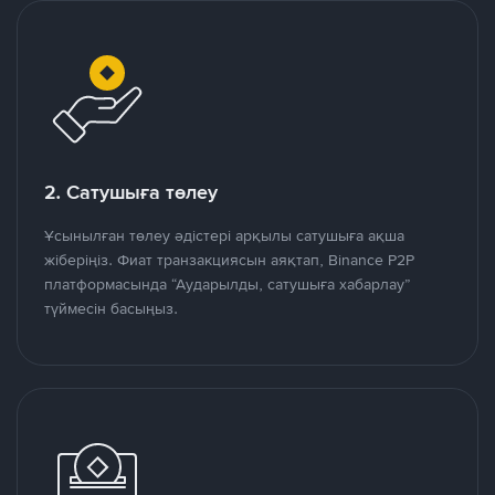
2. Сатушыға төлеу
Ұсынылған төлеу әдістері арқылы сатушыға ақша
жіберіңіз. Фиат транзакциясын аяқтап, Binance P2P
платформасында “Аударылды, сатушыға хабарлау”
түймесін басыңыз.