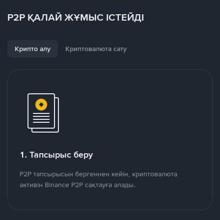
P2P ҚАЛАЙ ЖҰМЫС ІСТЕЙДІ
Крипто алу
Криптовалюта сату
1. Тапсырыс беру
P2P тапсырысын бергеннен кейін, криптовалюта
активін Binance P2P сақтауға алады.