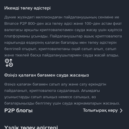
Икемді төлеу әдістері
Дүние жүзіндегі миллиондаған пайдаланушының сеніміне ие
Binance P2P 800-ден аса төлеу әдісі және 100-ден астам фиат
валютасы арқылы криптовалютамен сауда жасау үшін қауіпсіз
платформаны ұсынады. Пайдаланушылар ашық криптовалюта
нарығында өздерінің қалаған бағалары мен төлеу әдістерін
белгілей отырып, криптовалютаны оңай сатып алып, сатып
және тікелей басқа пайдаланушылармен сауда жасай алады.
Өзіңіз қалаған бағамен сауда жасаңыз
Өзіңіз қалаған бағамен сатып алу және сату еркіндігін
пайдаланып, криптовалюта саудалаңыз. Ағымдағы
ұсыныстарды сатып алыңыз немесе сатыңыз, өз
бағаларыңызды белгілеу үшін сауда жарнамаларын жасаңыз.
P2P блогы
Толығырақ көру
Үздік төлеу әдістері