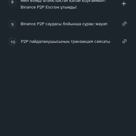
Мен өзімді алаяқтықтан қалай қорғаймын?
8
Binance P2P Escrow ұтымды!
Binance P2P саудасы бойынша сұрақ-жауап
9
P2P пайдаланушысының транзакция саясаты
10