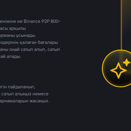
німіне ие Binance P2P 800-
ютасы арқылы
форманы ұсынады.
дерінің қалаған бағалары
таны оңай сатып алып, сатып
ай алады.
ігін пайдаланып,
 сатып алыңыз немесе
жарнамаларын жасаңыз.