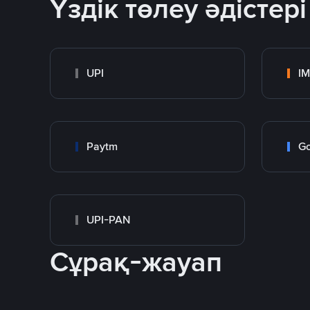
Үздік төлеу әдістері
UPI
I
Paytm
Go
UPI-PAN
Сұрақ-жауап