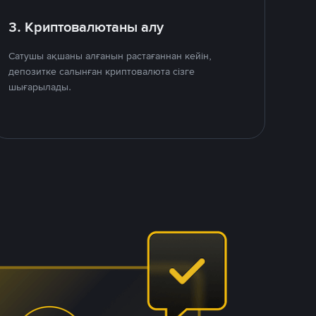
3. Криптовалютаны алу
Сатушы ақшаны алғанын растағаннан кейін,
депозитке салынған криптовалюта сізге
шығарылады.