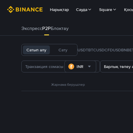
Нарықтар
Сауда
Square
Қос
Экспресс
P2P
Блоктау
Сатып алу
Сату
USDT
BTC
USDC
FDUSD
BNB
E
INR
Барлық төлеу ә
Жарнама берушілер