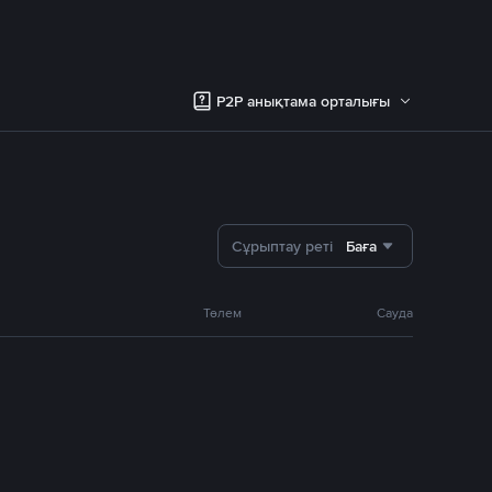
P2P анықтама орталығы
Сұрыптау реті
Баға
Төлем
Сауда