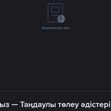
Жарнамалар жоқ
з — Таңдаулы төлеу әдістер