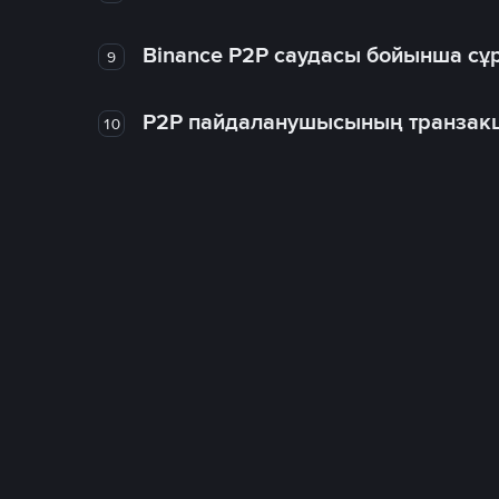
Binance P2P саудасы бойынша сұ
9
P2P пайдаланушысының транзакц
10