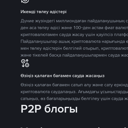
Икемді төлеу әдістері
Дүние жүзіндегі миллиондаған пайдаланушының се
ден аса төлеу әдісі және 100-ден астам фиат вал
криптовалютамен сауда жасау үшін қауіпсіз плат
Пайдаланушылар ашық криптовалюта нарығында өз
мен төлеу әдістерін белгілей отырып, криптовалю
және тікелей басқа пайдаланушылармен сауда жас
Өзіңіз қалаған бағамен сауда жасаңыз
Өзіңіз қалаған бағамен сатып алу және сату еркінд
криптовалюта саудалаңыз. Ағымдағы ұсыныстарды
сатыңыз, өз бағаларыңызды белгілеу үшін сауда 
P2P блогы