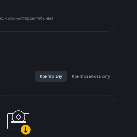
үздік ұсыныстарды табыңыз
Крипто алу
Криптовалюта сату