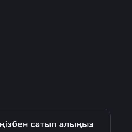
іңізбен сатып алыңыз