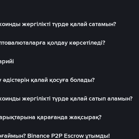
оинды жергілікті түрде қалай сатамын?
товалюталарға қолдау көрсетіледі?
арийі
 әдістерін қалай қосуға болады?
оинды жергілікті түрде қалай сатып аламын?
 нарықтарына қарағанда жақсырақ?
рғаймын? Binance P2P Escrow ұтымды!