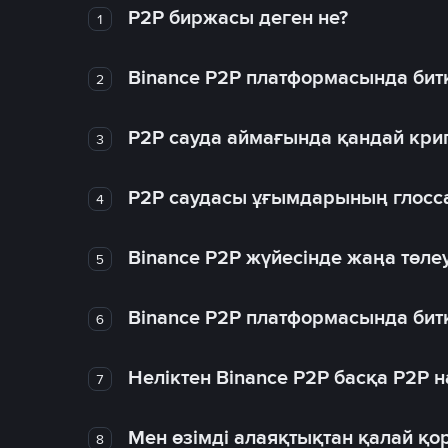
P2P биржасы деген не?
1
Binance P2P платформасында битк
2
P2P сауда аймағында қандай крип
3
P2P саудасы ұғымдарының глосс
4
Binance P2P жүйесінде жаңа төлеу
5
Binance P2P платформасында битк
6
Неліктен Binance P2P басқа P2P
7
Мен өзімді алаяқтықтан қалай қо
8