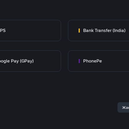
MPS
Bank Transfer (India)
ogle Pay (GPay)
PhonePe
Жаң