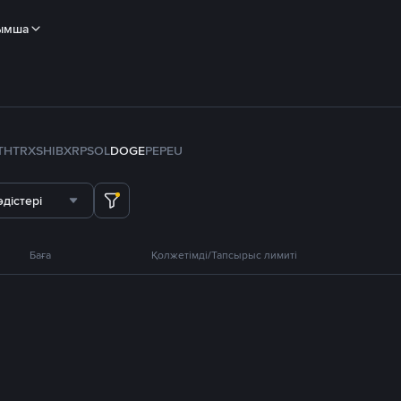
ымша
TH
TRX
SHIB
XRP
SOL
DOGE
PEPE
U
дістері
Баға
Қолжетімді/Тапсырыс лимиті