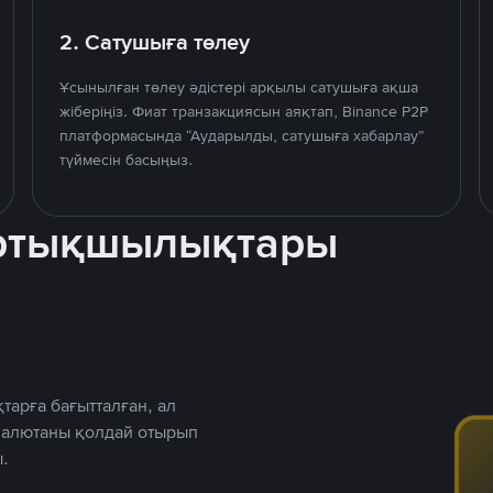
2. Сатушыға төлеу
Ұсынылған төлеу әдістері арқылы сатушыға ақша
жіберіңіз. Фиат транзакциясын аяқтап, Binance P2P
платформасында “Аударылды, сатушыға хабарлау”
түймесін басыңыз.
артықшылықтары
тарға бағытталған, ал
 валютаны қолдай отырып
.