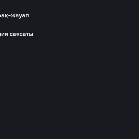
рақ-жауап
ия саясаты