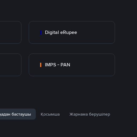
Digital eRupee
IMPS - PAN
адан бастаушы
Қосымша
Жарнама берушілер