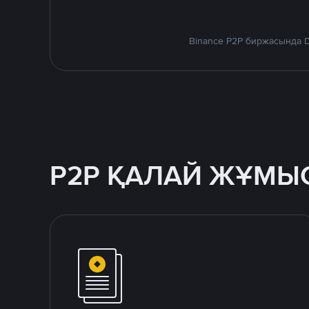
Binance P2P биржасында D
P2P ҚАЛАЙ ЖҰМЫС