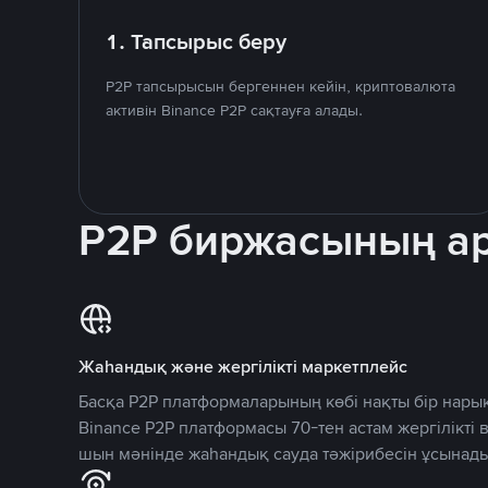
1. Тапсырыс беру
P2P тапсырысын бергеннен кейін, криптовалюта
активін Binance P2P сақтауға алады.
P2P биржасының 
Жаһандық және жергілікті маркетплейс
Басқа P2P платформаларының көбі нақты бір нарық
Binance P2P платформасы 70-тен астам жергілікті
шын мәнінде жаһандық сауда тәжірибесін ұсынады