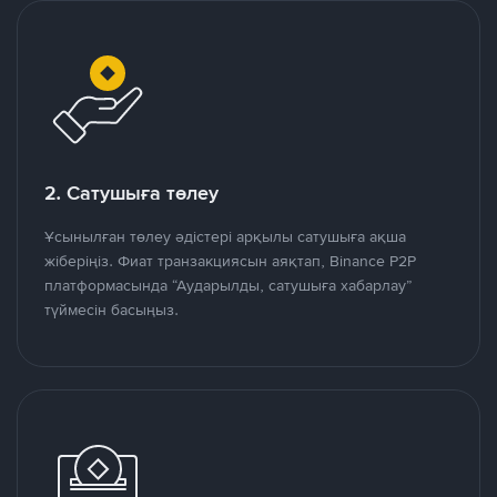
2. Сатушыға төлеу
Ұсынылған төлеу әдістері арқылы сатушыға ақша
жіберіңіз. Фиат транзакциясын аяқтап, Binance P2P
платформасында “Аударылды, сатушыға хабарлау”
түймесін басыңыз.