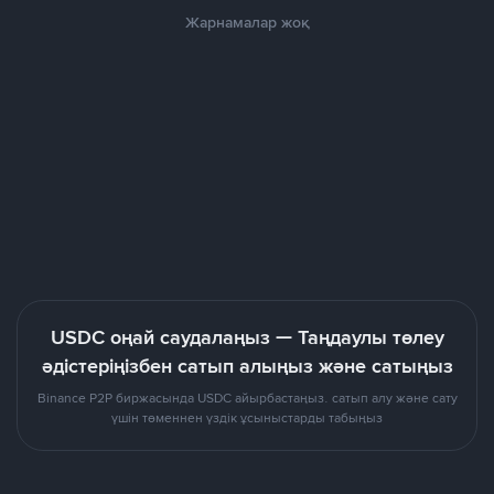
Жарнамалар жоқ
USDC оңай саудалаңыз — Таңдаулы төлеу
әдістеріңізбен сатып алыңыз және сатыңыз
Binance P2P биржасында USDC айырбастаңыз. сатып алу және сату
үшін төменнен үздік ұсыныстарды табыңыз