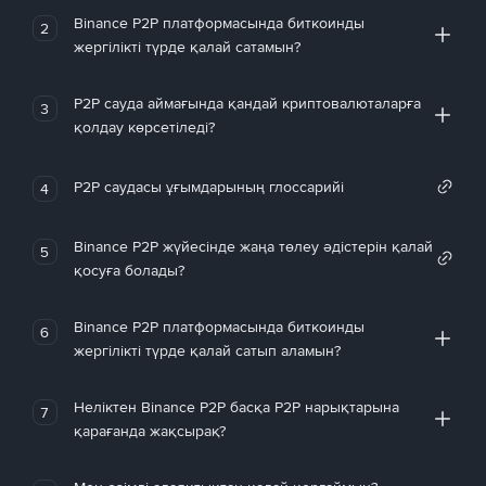
Binance P2P платформасында биткоинды
2
жергілікті түрде қалай сатамын?
P2P сауда аймағында қандай криптовалюталарға
3
қолдау көрсетіледі?
P2P саудасы ұғымдарының глоссарийі
4
Binance P2P жүйесінде жаңа төлеу әдістерін қалай
5
қосуға болады?
Binance P2P платформасында биткоинды
6
жергілікті түрде қалай сатып аламын?
Неліктен Binance P2P басқа P2P нарықтарына
7
қарағанда жақсырақ?