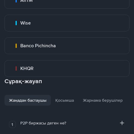
AirTM
Wise
Banco Pichincha
KHQR
Сұрақ-жауап
Жаңадан бастаушы
Қосымша
Жарнама берушілер
P2P биржасы деген не?
1