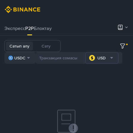
Экспресс
P2P
Блоктау
Сатып алу
Сату
USDC
USD