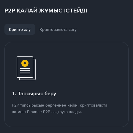
P2P ҚАЛАЙ ЖҰМЫС ІСТЕЙДІ
Крипто алу
Криптовалюта сату
1. Тапсырыс беру
P2P тапсырысын бергеннен кейін, криптовалюта
активін Binance P2P сақтауға алады.