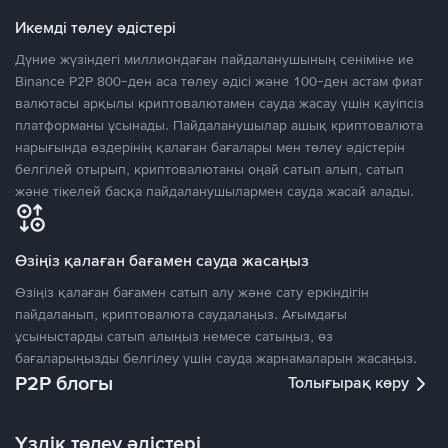
Икемді төлеу әдістері
Дүние жүзіндегі миллиондаған пайдаланушының сеніміне ие
Binance P2P 800-ден аса төлеу әдісі және 100-ден астам фиат
валютасы арқылы криптовалютамен сауда жасау үшін қауіпсіз
платформаны ұсынады. Пайдаланушылар ашық криптовалюта
нарығында өздерінің қалаған бағалары мен төлеу әдістерін
белгілей отырып, криптовалютаны оңай сатып алып, сатып
және тікелей басқа пайдаланушылармен сауда жасай алады.
Өзіңіз қалаған бағамен сауда жасаңыз
Өзіңіз қалаған бағамен сатып алу және сату еркіндігін
пайдаланып, криптовалюта саудалаңыз. Ағымдағы
ұсыныстарды сатып алыңыз немесе сатыңыз, өз
бағаларыңызды белгілеу үшін сауда жарнамаларын жасаңыз.
P2P блогы
Толығырақ көру
Үздік төлеу әдістері