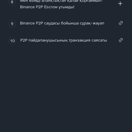
Мен өзімді алаяқтықтан қалай қорғаймын?
8
Binance P2P Escrow ұтымды!
Binance P2P саудасы бойынша сұрақ-жауап
9
P2P пайдаланушысының транзакция саясаты
10