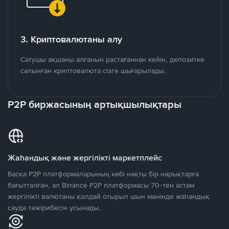
3. Криптовалютаны алу
Сатушы ақшаны алғанын растағаннан кейін, депозитке
салынған криптовалюта сізге шығарылады.
P2P биржасының артықшылықтары
Жаһандық және жергілікті маркетплейс
Басқа P2P платформаларының көбі нақты бір нарықтарға
бағытталған, ал Binance P2P платформасы 70-тен астам
жергілікті валютаны қолдай отырып шын мәнінде жаһандық
сауда тәжірибесін ұсынады.