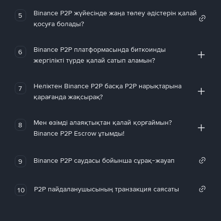
Binance P2P жүйесінде жаңа төлеу әдістерін қалай
5
қосуға болады?
Binance P2P платформасында биткоинды
6
жергілікті түрде қалай сатып аламын?
Неліктен Binance P2P басқа P2P нарықтарына
7
қарағанда жақсырақ?
Мен өзімді алаяқтықтан қалай қорғаймын?
8
Binance P2P Escrow ұтымды!
Binance P2P саудасы бойынша сұрақ-жауап
9
P2P пайдаланушысының транзакция саясаты
10