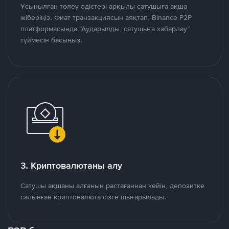
Ұсынылған төлеу әдістері арқылы сатушыға ақша
жіберіңіз. Фиат транзакциясын аяқтап, Binance P2P
платформасында “Аударылды, сатушыға хабарлау”
түймесін басыңыз.
3. Криптовалютаны алу
Сатушы ақшаны алғанын растағаннан кейін, депозитке
салынған криптовалюта сізге шығарылады.