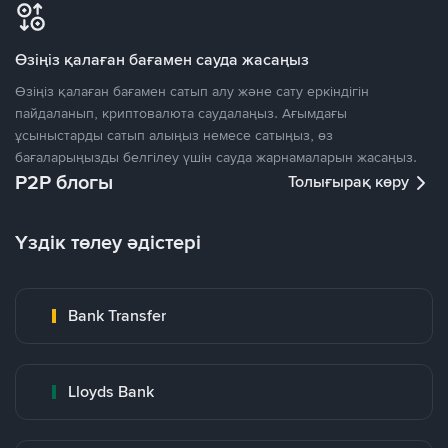
Өзіңіз қалаған бағамен сауда жасаңыз
Өзіңіз қалаған бағамен сатып алу және сату еркіндігін
пайдаланып, криптовалюта саудалаңыз. Ағымдағы
ұсыныстарды сатып алыңыз немесе сатыңыз, өз
бағаларыңызды белгілеу үшін сауда жарнамаларын жасаңыз.
P2P блогы
Толығырақ көру
Үздік төлеу әдістері
Bank Transfer
Lloyds Bank