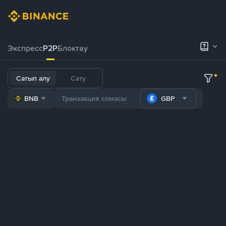
Экспресс
P2P
Блоктау
Сатып алу
Сату
BNB
GBP