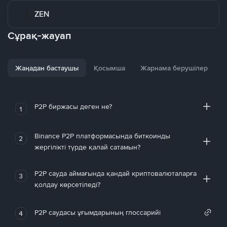
ZEN
Сұрақ-жауап
Жаңадан бастаушы
Қосымша
Жарнама берушілер
P2P биржасы деген не?
1
Binance P2P платформасында биткоинды
2
жергілікті түрде қалай сатамын?
P2P сауда аймағында қандай криптовалюталарға
3
қолдау көрсетіледі?
P2P саудасы ұғымдарының глоссарийі
4