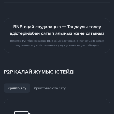
BNB оңай саудалаңыз — Таңдаулы төлеу
әдістеріңізбен сатып алыңыз және сатыңыз
Binance P2P биржасында BNB айырбастаңыз. Binance Coin сатып
алу және сату үшін төменнен үздік ұсыныстарды табыңыз
P2P ҚАЛАЙ ЖҰМЫС ІСТЕЙДІ
Крипто алу
Криптовалюта сату