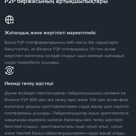
P2P биржасының артықшылықтары
Жаһандық және жергілікті маркетплейс
Басқа P2P платформаларының көбі нақты бір нарықтарға
бағытталған, ал Binance P2P платформасы 70-тен астам
жергілікті валютаны қолдай отырып шын мәнінде жаһандық
сауда тәжірибесін ұсынады.
Икемді төлеу әдістері
Дүние жүзіндегі миллиондаған пайдаланушының сеніміне ие
Binance P2P 800-ден аса төлеу әдісі және 100-ден астам фиат
валютасы арқылы криптовалютамен сауда жасау үшін қауіпсіз
платформаны ұсынады. Пайдаланушылар ашық криптовалюта
нарығында өздерінің қалаған бағалары мен төлеу әдістерін
белгілей отырып, криптовалютаны оңай сатып алып, сатып
және тікелей басқа пайдаланушылармен сауда жасай алады.