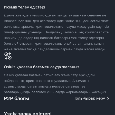
Икемді төлеу әдістері
Дүние жүзіндегі миллиондаған пайдаланушының сеніміне ие
Binance P2P 800-ден аса төлеу әдісі және 100-ден астам фиат
валютасы арқылы криптовалютамен сауда жасау үшін қауіпсіз
платформаны ұсынады. Пайдаланушылар ашық криптовалюта
нарығында өздерінің қалаған бағалары мен төлеу әдістерін
белгілей отырып, криптовалютаны оңай сатып алып, сатып
және тікелей басқа пайдаланушылармен сауда жасай алады.
Өзіңіз қалаған бағамен сауда жасаңыз
Өзіңіз қалаған бағамен сатып алу және сату еркіндігін
пайдаланып, криптовалюта саудалаңыз. Ағымдағы
ұсыныстарды сатып алыңыз немесе сатыңыз, өз
бағаларыңызды белгілеу үшін сауда жарнамаларын жасаңыз.
P2P блогы
Толығырақ көру
Үздік төлеу әдістері