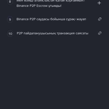
Мен өзімді алаяқтықтан қалай қорғаймын?
8
Binance P2P Escrow ұтымды!
Binance P2P саудасы бойынша сұрақ-жауап
9
P2P пайдаланушысының транзакция саясаты
10