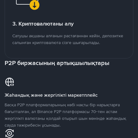
3. Криптовалютаны алу
Сатушы ақшаны алғанын растағаннан кейін, депозитке
салынған криптовалюта сізге шығарылады.
P2P биржасының артықшылықтары
Жаһандық және жергілікті маркетплейс
Басқа P2P платформаларының көбі нақты бір нарықтарға
бағытталған, ал Binance P2P платформасы 70-тен астам
жергілікті валютаны қолдай отырып шын мәнінде жаһандық
сауда тәжірибесін ұсынады.