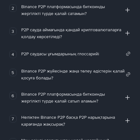
Binance P2P платформасында биткоинды
2
жергілікті түрде қалай сатамын?
P2P сауда аймағында қандай криптовалюталарға
3
қолдау көрсетіледі?
P2P саудасы ұғымдарының глоссарийі
4
Binance P2P жүйесінде жаңа төлеу әдістерін қалай
5
қосуға болады?
Binance P2P платформасында биткоинды
6
жергілікті түрде қалай сатып аламын?
Неліктен Binance P2P басқа P2P нарықтарына
7
қарағанда жақсырақ?