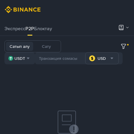
Экспресс
P2P
Блоктау
Сатып алу
Сату
USDT
USD