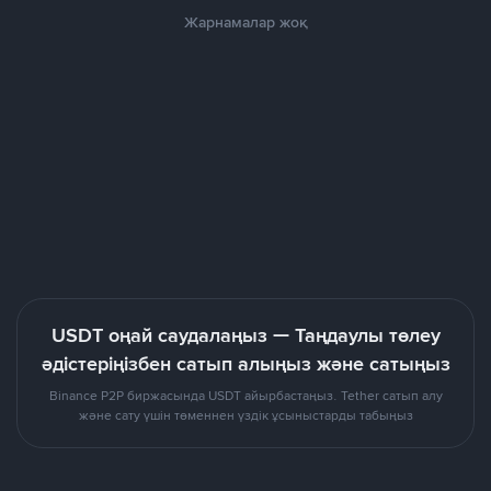
Жарнамалар жоқ
USDT оңай саудалаңыз — Таңдаулы төлеу
әдістеріңізбен сатып алыңыз және сатыңыз
Binance P2P биржасында USDT айырбастаңыз. Tether сатып алу
және сату үшін төменнен үздік ұсыныстарды табыңыз