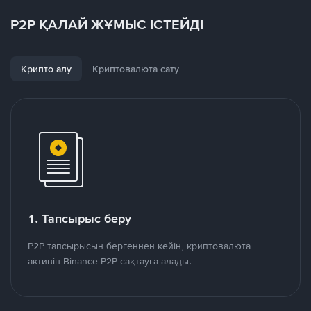
P2P ҚАЛАЙ ЖҰМЫС ІСТЕЙДІ
Крипто алу
Криптовалюта сату
1. Тапсырыс беру
P2P тапсырысын бергеннен кейін, криптовалюта
активін Binance P2P сақтауға алады.