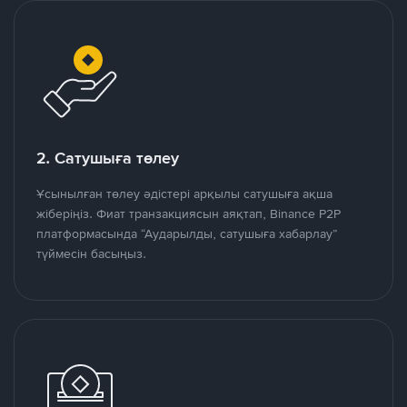
2. Сатушыға төлеу
Ұсынылған төлеу әдістері арқылы сатушыға ақша
жіберіңіз. Фиат транзакциясын аяқтап, Binance P2P
платформасында “Аударылды, сатушыға хабарлау”
түймесін басыңыз.