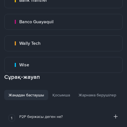
Bank Transfer
Banco Guayaquil
Wally Tech
Wise
Сұрақ-жауап
Жаңадан бастаушы
Қосымша
Жарнама берушілер
P2P биржасы деген не?
1