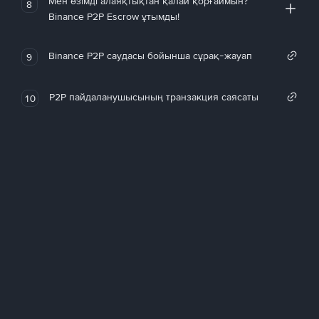
Мен өзімді алаяқтықтан қалай қорғаймын?
8
Binance P2P Escrow ұтымды!
Binance P2P саудасы бойынша сұрақ-жауап
9
P2P пайдаланушысының транзакция саясаты
10