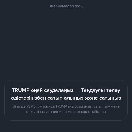
Жарнамалар жоқ
TRUMP оңай саудалаңыз — Таңдаулы төлеу
әдістеріңізбен сатып алыңыз және сатыңыз
Binance P2P биржасында TRUMP айырбастаңыз. сатып алу және
сату үшін төменнен үздік ұсыныстарды табыңыз