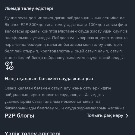
Икемді төлеу әдістері
Дүние жүзіндегі миллиондаған пайдаланушының сеніміне ие
Binance P2P 800-ден аса төлеу әдісі және 100-ден астам фиат
валютасы арқылы криптовалютамен сауда жасау үшін қауіпсіз
платформаны ұсынады. Пайдаланушылар ашық криптовалюта
нарығында өздерінің қалаған бағалары мен төлеу әдістерін
белгілей отырып, криптовалютаны оңай сатып алып, сатып
және тікелей басқа пайдаланушылармен сауда жасай алады.
Өзіңіз қалаған бағамен сауда жасаңыз
Өзіңіз қалаған бағамен сатып алу және сату еркіндігін
пайдаланып, криптовалюта саудалаңыз. Ағымдағы
ұсыныстарды сатып алыңыз немесе сатыңыз, өз
бағаларыңызды белгілеу үшін сауда жарнамаларын жасаңыз.
P2P блогы
Толығырақ көру
Үздік төлеу әдістері