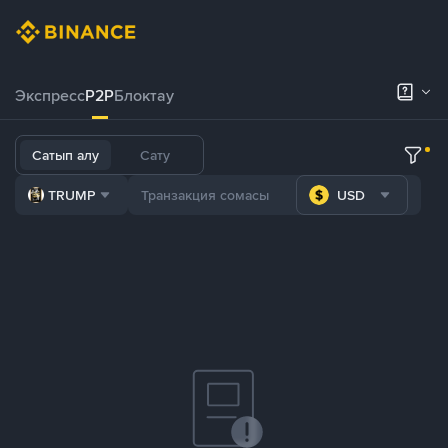
Экспресс
P2P
Блоктау
Сатып алу
Сату
TRUMP
USD