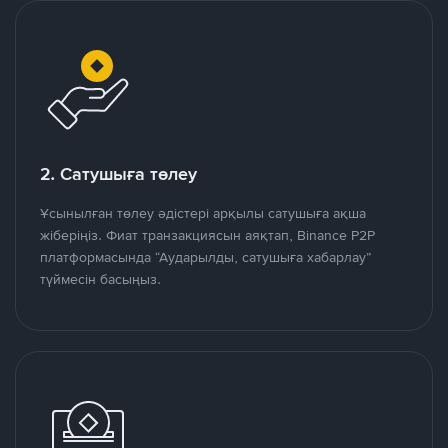
2. Сатушыға төлеу
Ұсынылған төлеу әдістері арқылы сатушыға ақша
жіберіңіз. Фиат транзакциясын аяқтап, Binance P2P
платформасында “Аударылды, сатушыға хабарлау”
түймесін басыңыз.