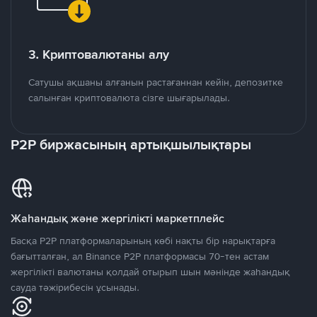
3. Криптовалютаны алу
Сатушы ақшаны алғанын растағаннан кейін, депозитке
салынған криптовалюта сізге шығарылады.
P2P биржасының артықшылықтары
Жаһандық және жергілікті маркетплейс
Басқа P2P платформаларының көбі нақты бір нарықтарға
бағытталған, ал Binance P2P платформасы 70-тен астам
жергілікті валютаны қолдай отырып шын мәнінде жаһандық
сауда тәжірибесін ұсынады.