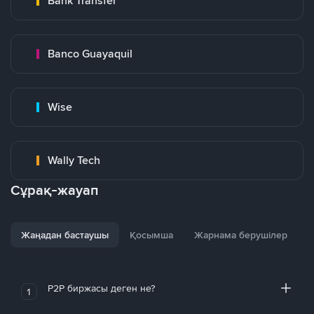
Bank Transfer
Banco Guayaquil
Wise
Wally Tech
Сұрақ-жауап
Жаңадан бастаушы
Қосымша
Жарнама берушілер
P2P биржасы деген не?
1