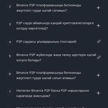
Binance P2P платформасында биткоинды
2
жергілікті түрде қалай сатамын?
P2P сауда аймағында қандай криптовалюталарға
3
қолдау көрсетіледі?
P2P саудасы ұғымдарының глоссарийі
4
Binance P2P жүйесінде жаңа төлеу әдістерін қалай
5
қосуға болады?
Binance P2P платформасында биткоинды
6
жергілікті түрде қалай сатып аламын?
Неліктен Binance P2P басқа P2P нарықтарына
7
қарағанда жақсырақ?