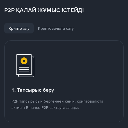
P2P ҚАЛАЙ ЖҰМЫС ІСТЕЙДІ
Крипто алу
Криптовалюта сату
1. Тапсырыс беру
P2P тапсырысын бергеннен кейін, криптовалюта
активін Binance P2P сақтауға алады.