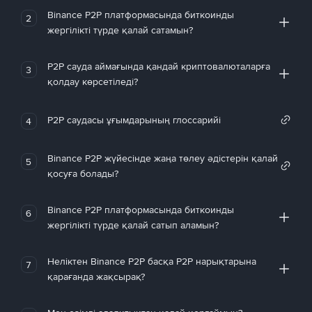
Binance P2P платформасында биткоинды
2
жергілікті түрде қалай сатамын?
P2P сауда аймағында қандай криптовалюталарға
3
қолдау көрсетіледі?
P2P саудасы ұғымдарының глоссарийі
4
Binance P2P жүйесінде жаңа төлеу әдістерін қалай
5
қосуға болады?
Binance P2P платформасында биткоинды
6
жергілікті түрде қалай сатып аламын?
Неліктен Binance P2P басқа P2P нарықтарына
7
қарағанда жақсырақ?