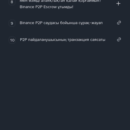
Мен өзімді алаяқтықтан қалай қорғаймын?
8
Binance P2P Escrow ұтымды!
Binance P2P саудасы бойынша сұрақ-жауап
9
P2P пайдаланушысының транзакция саясаты
10