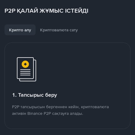
P2P ҚАЛАЙ ЖҰМЫС ІСТЕЙДІ
Крипто алу
Криптовалюта сату
1. Тапсырыс беру
P2P тапсырысын бергеннен кейін, криптовалюта
активін Binance P2P сақтауға алады.