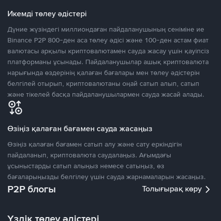
Икемді төлеу әдістері
Дүние жүзіндегі миллиондаған пайдаланушының сеніміне ие
Binance P2P 800-ден аса төлеу әдісі және 100-ден астам фиат
валютасы арқылы криптовалютамен сауда жасау үшін қауіпсіз
платформаны ұсынады. Пайдаланушылар ашық криптовалюта
нарығында өздерінің қалаған бағалары мен төлеу әдістерін
белгілей отырып, криптовалютаны оңай сатып алып, сатып
және тікелей басқа пайдаланушылармен сауда жасай алады.
Өзіңіз қалаған бағамен сауда жасаңыз
Өзіңіз қалаған бағамен сатып алу және сату еркіндігін
пайдаланып, криптовалюта саудалаңыз. Ағымдағы
ұсыныстарды сатып алыңыз немесе сатыңыз, өз
бағаларыңызды белгілеу үшін сауда жарнамаларын жасаңыз.
P2P блогы
Толығырақ көру
Үздік төлеу әдістері