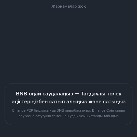
Жарнамалар жоқ
BNB оңай саудалаңыз — Таңдаулы төлеу
әдістеріңізбен сатып алыңыз және сатыңыз
Binance P2P биржасында BNB айырбастаңыз. Binance Coin сатып
алу және сату үшін төменнен үздік ұсыныстарды табыңыз