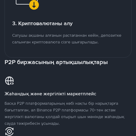
3. Криптовалютаны алу
Сатушы ақшаны алғанын растағаннан кейін, депозитке
салынған криптовалюта сізге шығарылады.
P2P биржасының артықшылықтары
Жаһандық және жергілікті маркетплейс
Басқа P2P платформаларының көбі нақты бір нарықтарға
бағытталған, ал Binance P2P платформасы 70-тен астам
жергілікті валютаны қолдай отырып шын мәнінде жаһандық
сауда тәжірибесін ұсынады.