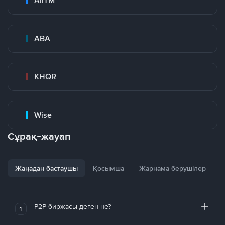
AirTM
ABA
KHQR
Wise
Сұрақ-жауап
Жаңадан бастаушы
Қосымша
Жарнама берушілер
P2P биржасы деген не?
1