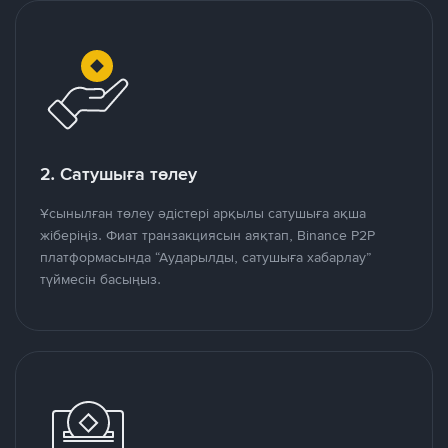
2. Сатушыға төлеу
Ұсынылған төлеу әдістері арқылы сатушыға ақша
жіберіңіз. Фиат транзакциясын аяқтап, Binance P2P
платформасында “Аударылды, сатушыға хабарлау”
түймесін басыңыз.