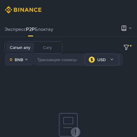
Экспресс
P2P
Блоктау
Сатып алу
Сату
BNB
USD