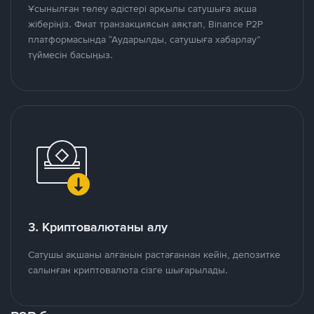
Ұсынылған төлеу әдістері арқылы сатушыға ақша
жіберіңіз. Фиат транзакциясын аяқтап, Binance P2P
платформасында “Аударылды, сатушыға хабарлау”
түймесін басыңыз.
3. Криптовалютаны алу
Сатушы ақшаны алғанын растағаннан кейін, депозитке
салынған криптовалюта сізге шығарылады.