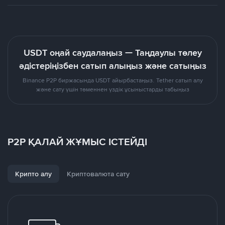
USDT оңай саудалаңыз — Таңдаулы төлеу
әдістеріңізбен сатып алыңыз және сатыңыз
Binance P2P биржасында USDT айырбастаңыз. Tether сатып алу
және сату үшін төменнен үздік ұсыныстарды табыңыз
P2P ҚАЛАЙ ЖҰМЫС ІСТЕЙДІ
Крипто алу
Криптовалюта сату