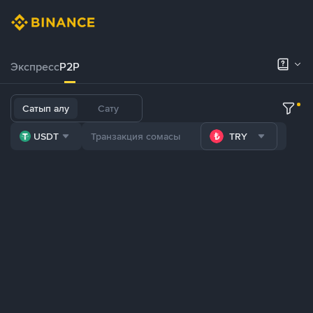
Экспресс
P2P
Сатып алу
Сату
USDT
TRY