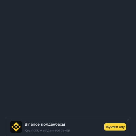
Binance қолданбасы
Жүктеп алу
Қауіпсіз, жылдам әрі сәнді