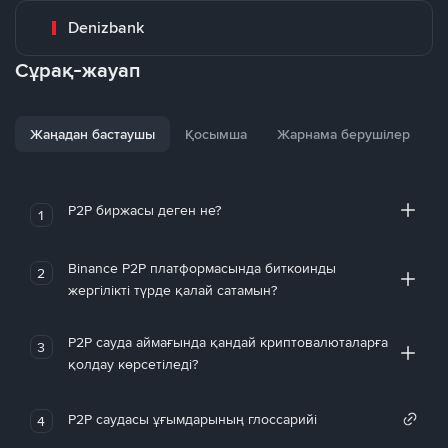
Denizbank
Сұрақ-жауап
Жаңадан бастаушы
Қосымша
Жарнама берушілер
P2P биржасы деген не?
1
Binance P2P платформасында биткоинды
2
жергілікті түрде қалай сатамын?
P2P сауда аймағында қандай криптовалюталарға
3
қолдау көрсетіледі?
P2P саудасы ұғымдарының глоссарийі
4