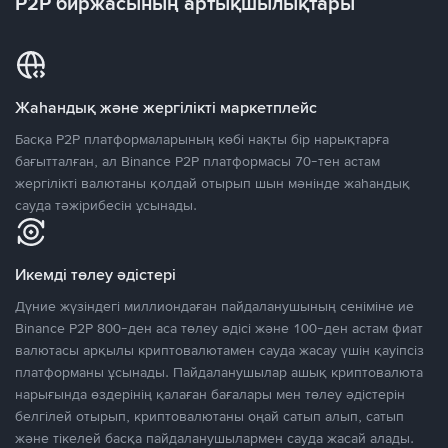
P2P биржасының артықшылықтары
Жаһандық және жергілікті маркетплейс
Басқа P2P платформаларының көбі нақты бір нарықтарға
бағытталған, ал Binance P2P платформасы 70-тен астам
жергілікті валютаны қолдай отырып шын мәнінде жаһандық
сауда тәжірибесін ұсынады.
Икемді төлеу әдістері
Дүние жүзіндегі миллиондаған пайдаланушының сеніміне ие
Binance P2P 800-ден аса төлеу әдісі және 100-ден астам фиат
валютасы арқылы криптовалютамен сауда жасау үшін қауіпсіз
платформаны ұсынады. Пайдаланушылар ашық криптовалюта
нарығында өздерінің қалаған бағалары мен төлеу әдістерін
белгілей отырып, криптовалютаны оңай сатып алып, сатып
және тікелей басқа пайдаланушылармен сауда жасай алады.