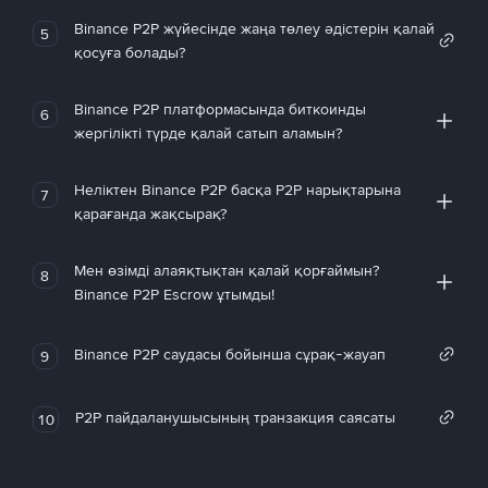
Binance P2P жүйесінде жаңа төлеу әдістерін қалай
5
қосуға болады?
Binance P2P платформасында биткоинды
6
жергілікті түрде қалай сатып аламын?
Неліктен Binance P2P басқа P2P нарықтарына
7
қарағанда жақсырақ?
Мен өзімді алаяқтықтан қалай қорғаймын?
8
Binance P2P Escrow ұтымды!
Binance P2P саудасы бойынша сұрақ-жауап
9
P2P пайдаланушысының транзакция саясаты
10