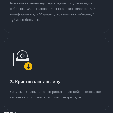
Ұсынылған төлеу әдістері арқылы сатушыға ақша
жіберіңіз. Фиат транзакциясын аяқтап, Binance P2P
платформасында “Аударылды, сатушыға хабарлау”
түймесін басыңыз.
3. Криптовалютаны алу
Сатушы ақшаны алғанын растағаннан кейін, депозитке
салынған криптовалюта сізге шығарылады.