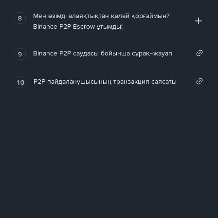
Мен өзімді алаяқтықтан қалай қорғаймын?
8
Binance P2P Escrow ұтымды!
Binance P2P саудасы бойынша сұрақ-жауап
9
P2P пайдаланушысының транзакция саясаты
10