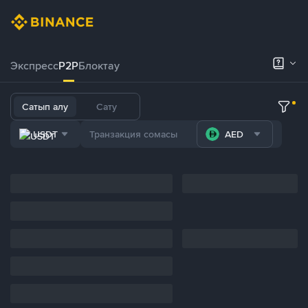
Экспресс
P2P
Блоктау
Сатып алу
Сату
USDT
AED