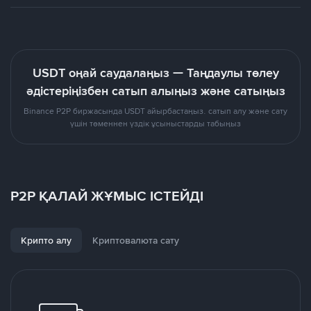
USDT оңай саудалаңыз — Таңдаулы төлеу
әдістеріңізбен сатып алыңыз және сатыңыз
Binance P2P биржасында USDT айырбастаңыз. сатып алу және сату
үшін төменнен үздік ұсыныстарды табыңыз
P2P ҚАЛАЙ ЖҰМЫС ІСТЕЙДІ
Крипто алу
Криптовалюта сату