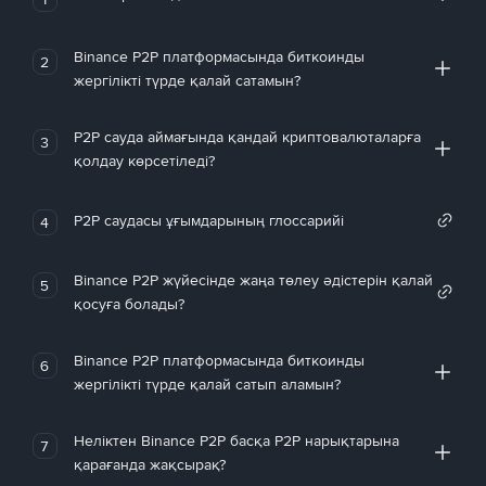
Binance P2P платформасында биткоинды
2
жергілікті түрде қалай сатамын?
P2P сауда аймағында қандай криптовалюталарға
3
қолдау көрсетіледі?
P2P саудасы ұғымдарының глоссарийі
4
Binance P2P жүйесінде жаңа төлеу әдістерін қалай
5
қосуға болады?
Binance P2P платформасында биткоинды
6
жергілікті түрде қалай сатып аламын?
Неліктен Binance P2P басқа P2P нарықтарына
7
қарағанда жақсырақ?