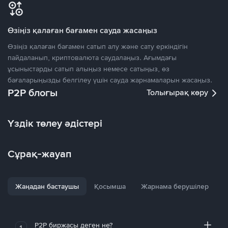
Өзіңіз қалаған бағамен сауда жасаңыз
Өзіңіз қалаған бағамен сатып алу және сату еркіндігін
пайдаланып, криптовалюта саудалаңыз. Ағымдағы
ұсыныстарды сатып алыңыз немесе сатыңыз, өз
бағаларыңызды белгілеу үшін сауда жарнамаларын жасаңыз.
P2P блогы
Толығырақ көру
Үздік төлеу әдістері
Сұрақ-жауап
Жаңадан бастаушы
Қосымша
Жарнама берушілер
P2P биржасы деген не?
1