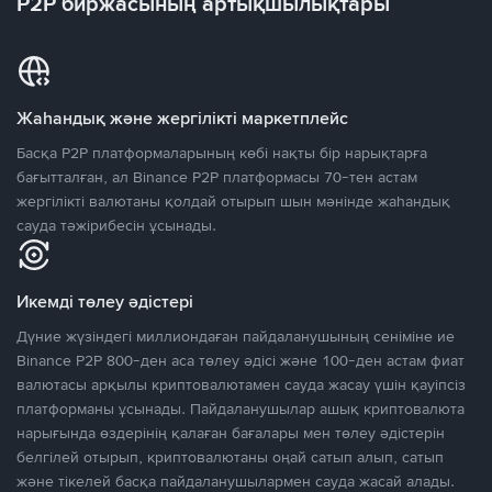
P2P биржасының артықшылықтары
Жаһандық және жергілікті маркетплейс
Басқа P2P платформаларының көбі нақты бір нарықтарға
бағытталған, ал Binance P2P платформасы 70-тен астам
жергілікті валютаны қолдай отырып шын мәнінде жаһандық
сауда тәжірибесін ұсынады.
Икемді төлеу әдістері
Дүние жүзіндегі миллиондаған пайдаланушының сеніміне ие
Binance P2P 800-ден аса төлеу әдісі және 100-ден астам фиат
валютасы арқылы криптовалютамен сауда жасау үшін қауіпсіз
платформаны ұсынады. Пайдаланушылар ашық криптовалюта
нарығында өздерінің қалаған бағалары мен төлеу әдістерін
белгілей отырып, криптовалютаны оңай сатып алып, сатып
және тікелей басқа пайдаланушылармен сауда жасай алады.