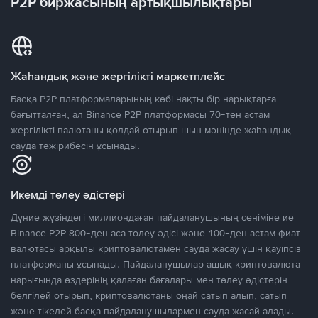
P2P биржасының артықшылықтары
Жаһандық және жергілікті маркетплейс
Басқа P2P платформаларының көбі нақты бір нарықтарға
бағытталған, ал Binance P2P платформасы 70-тен астам
жергілікті валютаны қолдай отырып шын мәнінде жаһандық
сауда тәжірибесін ұсынады.
Икемді төлеу әдістері
Дүние жүзіндегі миллиондаған пайдаланушының сеніміне ие
Binance P2P 800-ден аса төлеу әдісі және 100-ден астам фиат
валютасы арқылы криптовалютамен сауда жасау үшін қауіпсіз
платформаны ұсынады. Пайдаланушылар ашық криптовалюта
нарығында өздерінің қалаған бағалары мен төлеу әдістерін
белгілей отырып, криптовалютаны оңай сатып алып, сатып
және тікелей басқа пайдаланушылармен сауда жасай алады.