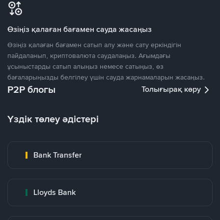
Өзіңіз қалаған бағамен сауда жасаңыз
Өзіңіз қалаған бағамен сатып алу және сату еркіндігін
пайдаланып, криптовалюта саудалаңыз. Ағымдағы
ұсыныстарды сатып алыңыз немесе сатыңыз, өз
бағаларыңызды белгілеу үшін сауда жарнамаларын жасаңыз.
P2P блогы
Толығырақ көру
Үздік төлеу әдістері
Bank Transfer
Lloyds Bank