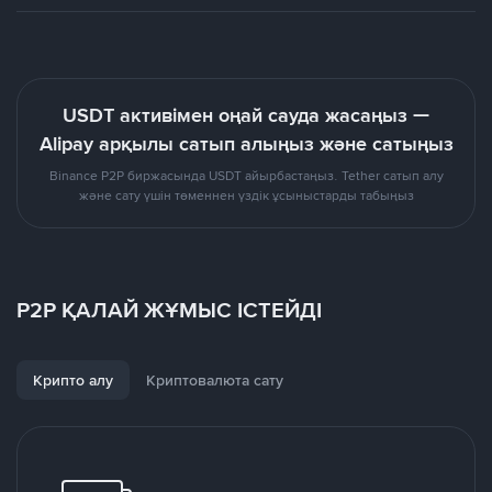
USDT активімен оңай сауда жасаңыз —
Alipay арқылы сатып алыңыз және сатыңыз
Binance P2P биржасында USDT айырбастаңыз. Tether сатып алу
және сату үшін төменнен үздік ұсыныстарды табыңыз
P2P ҚАЛАЙ ЖҰМЫС ІСТЕЙДІ
Крипто алу
Криптовалюта сату