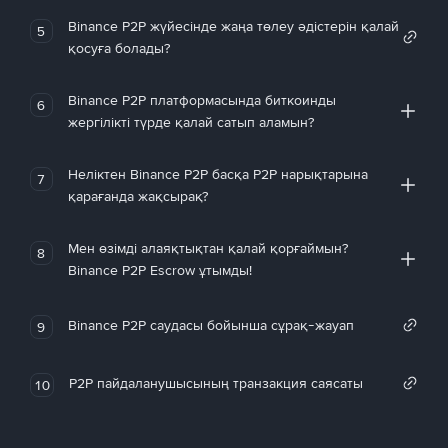
Binance P2P жүйесінде жаңа төлеу әдістерін қалай
5
қосуға болады?
Binance P2P платформасында биткоинды
6
жергілікті түрде қалай сатып аламын?
Неліктен Binance P2P басқа P2P нарықтарына
7
қарағанда жақсырақ?
Мен өзімді алаяқтықтан қалай қорғаймын?
8
Binance P2P Escrow ұтымды!
Binance P2P саудасы бойынша сұрақ-жауап
9
P2P пайдаланушысының транзакция саясаты
10