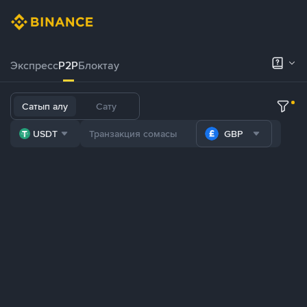
Экспресс
P2P
Блоктау
Сатып алу
Сату
USDT
GBP