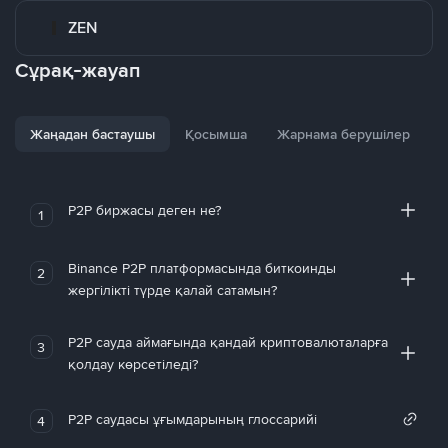
ZEN
Сұрақ-жауап
Жаңадан бастаушы
Қосымша
Жарнама берушілер
P2P биржасы деген не?
1
Binance P2P платформасында биткоинды
2
жергілікті түрде қалай сатамын?
P2P сауда аймағында қандай криптовалюталарға
3
қолдау көрсетіледі?
P2P саудасы ұғымдарының глоссарийі
4