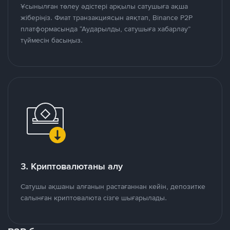
Ұсынылған төлеу әдістері арқылы сатушыға ақша
жіберіңіз. Фиат транзакциясын аяқтап, Binance P2P
платформасында “Аударылды, сатушыға хабарлау”
түймесін басыңыз.
3. Криптовалютаны алу
Сатушы ақшаны алғанын растағаннан кейін, депозитке
салынған криптовалюта сізге шығарылады.