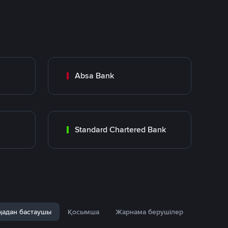
Absa Bank
Standard Chartered Bank
адан бастаушы
Қосымша
Жарнама берушілер