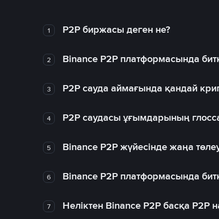
P2P биржасы деген не?
1
Binance P2P платформасында битк
2
P2P сауда аймағында қандай крип
3
P2P саудасы ұғымдарының глосс
4
Binance P2P жүйесінде жаңа төлеу
5
Binance P2P платформасында битк
6
Неліктен Binance P2P басқа P2P
7