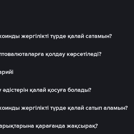
оинды жергілікті түрде қалай сатамын?
товалюталарға қолдау көрсетіледі?
арийі
 әдістерін қалай қосуға болады?
оинды жергілікті түрде қалай сатып аламын?
 нарықтарына қарағанда жақсырақ?