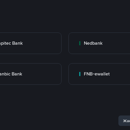
pitec Bank
Nedbank
anbic Bank
FNB-ewallet
Жаң