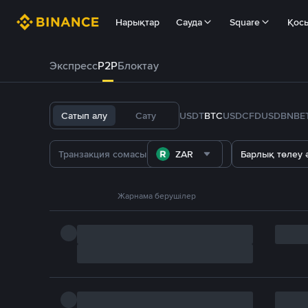
Нарықтар
Сауда
Square
Қос
Экспресс
P2P
Блоктау
Сатып алу
Сату
USDT
BTC
USDC
FDUSD
BNB
E
ZAR
Барлық төлеу ә
Жарнама берушілер