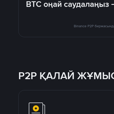
BTC оңай саудалаңыз 
Binance P2P биржасында
P2P ҚАЛАЙ ЖҰМЫС