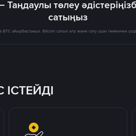
— Таңдаулы төлеу әдістеріңіз
сатыңыз
 BTC айырбастаңыз. Bitcoin сатып алу және сату үшін төменнен үз
 ІСТЕЙДІ