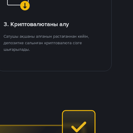
3. Криптовалютаны алу
Сатушы ақшаны алғанын растағаннан кейін,
депозитке салынған криптовалюта сізге
шығарылады.