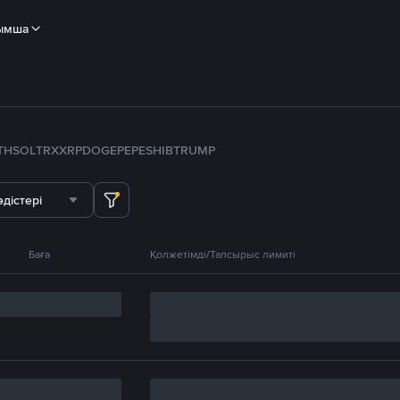
ымша
TH
SOL
TRX
XRP
DOGE
PEPE
SHIB
TRUMP
дістері
Баға
Қолжетімді/Тапсырыс лимиті