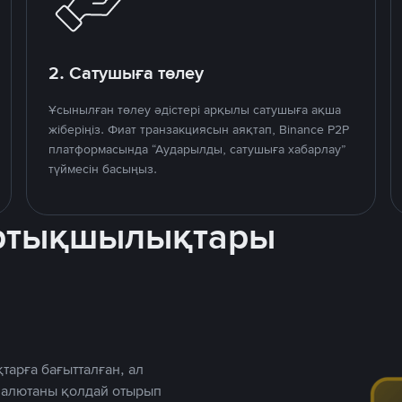
2. Сатушыға төлеу
Ұсынылған төлеу әдістері арқылы сатушыға ақша
жіберіңіз. Фиат транзакциясын аяқтап, Binance P2P
платформасында “Аударылды, сатушыға хабарлау”
түймесін басыңыз.
артықшылықтары
тарға бағытталған, ал
 валютаны қолдай отырып