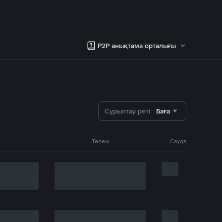
P2P анықтама орталығы
Сұрыптау реті
Баға
Төлем
Сауда