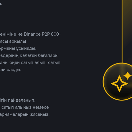
.
німіне ие Binance P2P 800-
ютасы арқылы
форманы ұсынады.
дерінің қалаған бағалары
таны оңай сатып алып, сатып
ай алады.
ігін пайдаланып,
 сатып алыңыз немесе
жарнамаларын жасаңыз.