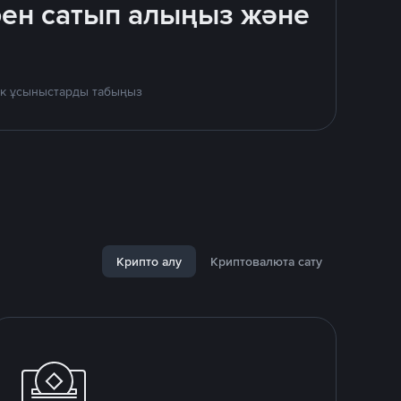
бен сатып алыңыз және
дік ұсыныстарды табыңыз
Крипто алу
Криптовалюта сату