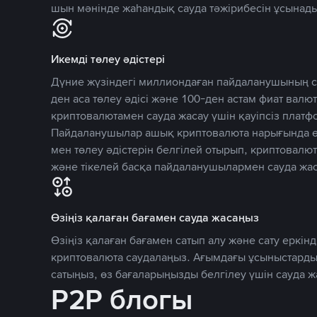
шын мәнінде жаһандық сауда тәжірибесін ұсынады
Икемді төлеу әдістері
Дүние жүзіндегі миллиондаған пайдаланушының се
ден аса төлеу әдісі және 100-ден астам фиат вал
криптовалютамен сауда жасау үшін қауіпсіз плат
Пайдаланушылар ашық криптовалюта нарығында өз
мен төлеу әдістерін белгілей отырып, криптовалю
және тікелей басқа пайдаланушылармен сауда жас
Өзіңіз қалаған бағамен сауда жасаңыз
Өзіңіз қалаған бағамен сатып алу және сату еркінд
криптовалюта саудалаңыз. Ағымдағы ұсыныстарды
сатыңыз, өз бағаларыңызды белгілеу үшін сауда 
P2P блогы