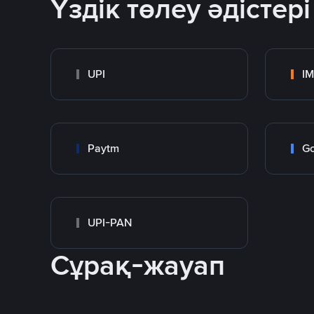
Үздік төлеу әдістері
UPI
I
Paytm
Go
UPI-PAN
Сұрақ-жауап