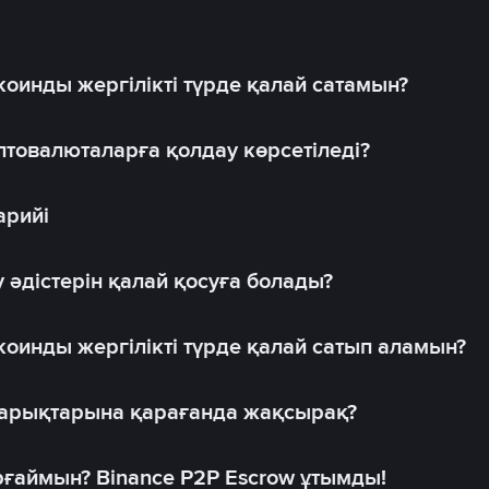
оинды жергілікті түрде қалай сатамын?
товалюталарға қолдау көрсетіледі?
арийі
 әдістерін қалай қосуға болады?
оинды жергілікті түрде қалай сатып аламын?
 нарықтарына қарағанда жақсырақ?
рғаймын? Binance P2P Escrow ұтымды!