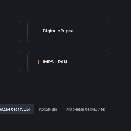
Digital eRupee
IMPS - PAN
адан бастаушы
Қосымша
Жарнама берушілер