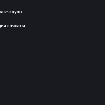
рақ-жауап
ия саясаты