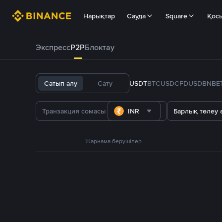
Нарықтар
Сауда
Square
Қос
Экспресс
P2P
Блоктау
Сатып алу
Сату
USDT
BTC
USDC
FDUSD
BNB
E
INR
Барлық төлеу ә
Жарнама берушілер