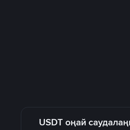
USDT оңай саудалаң