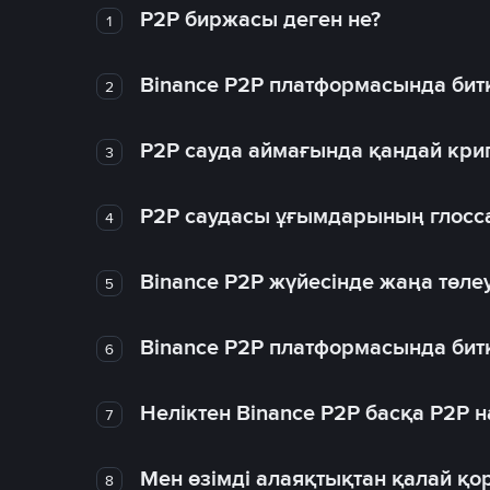
P2P биржасы деген не?
1
Binance P2P платформасында битк
2
P2P сауда аймағында қандай крип
3
P2P саудасы ұғымдарының глосс
4
Binance P2P жүйесінде жаңа төлеу
5
Binance P2P платформасында битк
6
Неліктен Binance P2P басқа P2P
7
Мен өзімді алаяқтықтан қалай қо
8