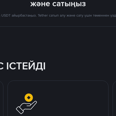
және сатыңыз
 USDT айырбастаңыз. Tether сатып алу және сату үшін төменнен үз
 ІСТЕЙДІ