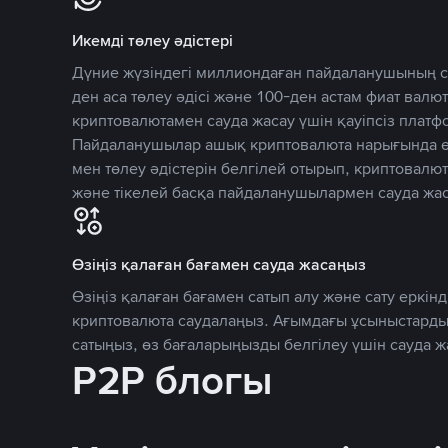
Икемді төлеу әдістері
Дүние жүзіндегі миллиондаған пайдаланушының се
ден аса төлеу әдісі және 100-ден астам фиат вал
криптовалютамен сауда жасау үшін қауіпсіз плат
Пайдаланушылар ашық криптовалюта нарығында өз
мен төлеу әдістерін белгілей отырып, криптовалю
және тікелей басқа пайдаланушылармен сауда жас
Өзіңіз қалаған бағамен сауда жасаңыз
Өзіңіз қалаған бағамен сатып алу және сату еркінд
криптовалюта саудалаңыз. Ағымдағы ұсыныстарды
сатыңыз, өз бағаларыңызды белгілеу үшін сауда 
P2P блогы