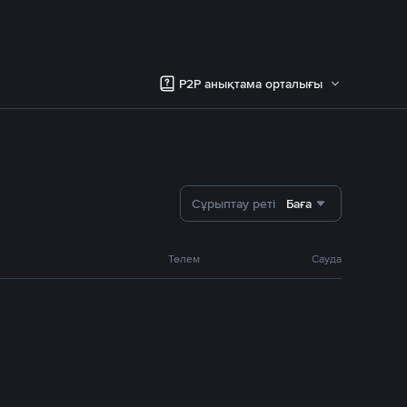
P2P анықтама орталығы
Сұрыптау реті
Баға
Төлем
Сауда