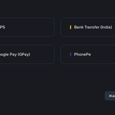
MPS
Bank Transfer (India)
ogle Pay (GPay)
PhonePe
Жаң