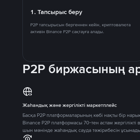
1. Тапсырыс беру
P2P тапсырысын бергеннен кейін, криптовалюта
активін Binance P2P сақтауға алады.
P2P биржасының 
Жаһандық және жергілікті маркетплейс
Басқа P2P платформаларының көбі нақты бір нарық
Binance P2P платформасы 70-тен астам жергілікті
шын мәнінде жаһандық сауда тәжірибесін ұсынады