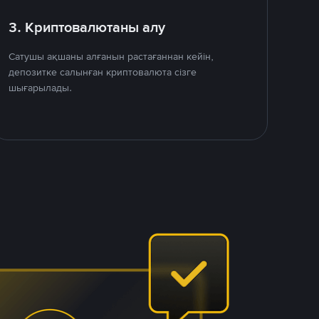
3. Криптовалютаны алу
Сатушы ақшаны алғанын растағаннан кейін,
депозитке салынған криптовалюта сізге
шығарылады.