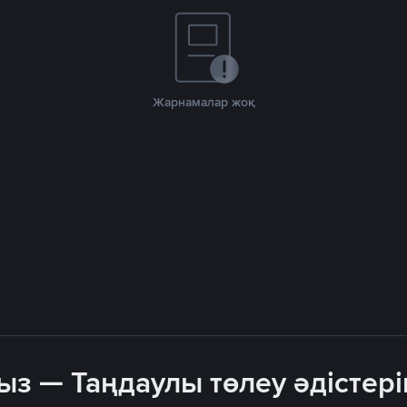
Жарнамалар жоқ
ыз — Таңдаулы төлеу әдістері