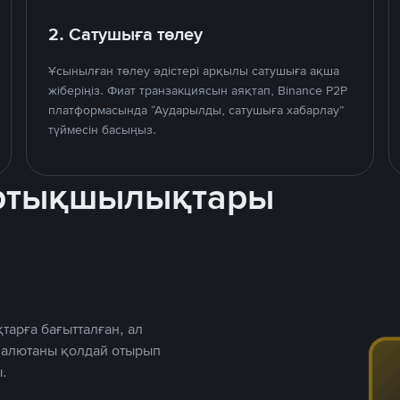
2. Сатушыға төлеу
Ұсынылған төлеу әдістері арқылы сатушыға ақша
жіберіңіз. Фиат транзакциясын аяқтап, Binance P2P
платформасында “Аударылды, сатушыға хабарлау”
түймесін басыңыз.
артықшылықтары
тарға бағытталған, ал
 валютаны қолдай отырып
.