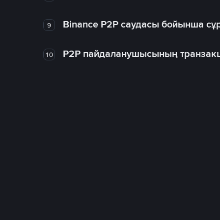
Binance P2P саудасы бойынша сұ
9
P2P пайдаланушысының транзакц
10