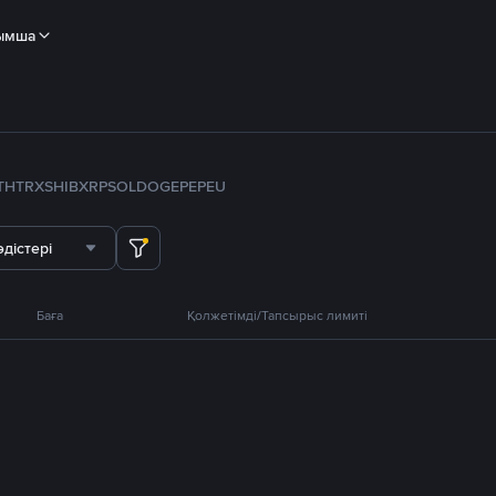
ымша
TH
TRX
SHIB
XRP
SOL
DOGE
PEPE
U
дістері
Баға
Қолжетімді/Тапсырыс лимиті