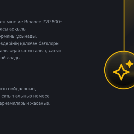
німіне ие Binance P2P 800-
ютасы арқылы
форманы ұсынады.
дерінің қалаған бағалары
таны оңай сатып алып, сатып
ай алады.
ігін пайдаланып,
 сатып алыңыз немесе
жарнамаларын жасаңыз.