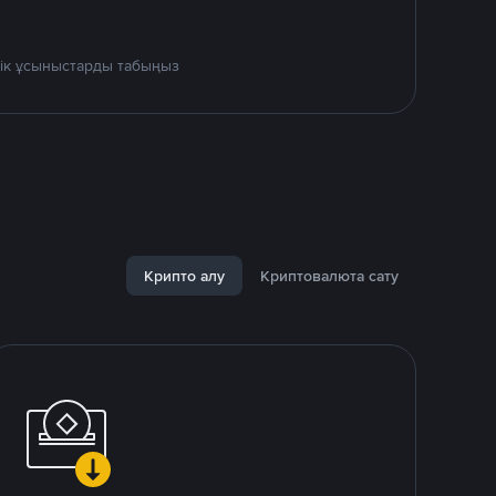
дік ұсыныстарды табыңыз
Крипто алу
Криптовалюта сату