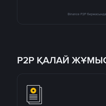
Binance P2P биржасында
P2P ҚАЛАЙ ЖҰМЫС