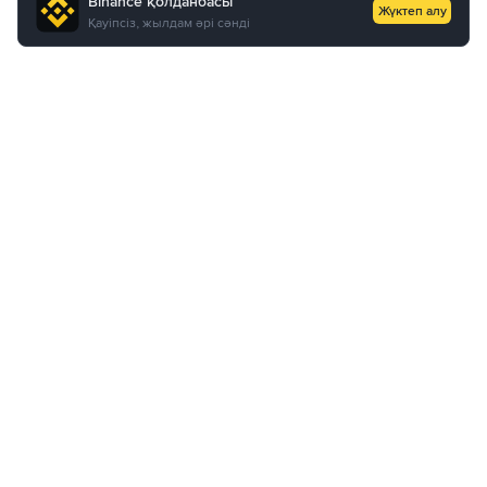
Binance қолданбасы
Жүктеп алу
Қауіпсіз, жылдам әрі сәнді
Біз туралы
Өнімдер
Бизнес
Қызмет
Қолдау
Үйрену