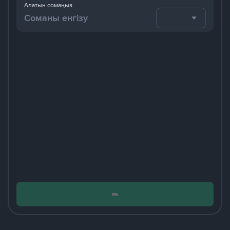
Алатын сомаңыз