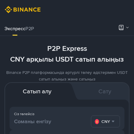
Экспресс
P2P
P2P Express
CNY арқылы USDT сатып алыңыз
Binance P2P платформасында әртүрлі төлеу әдістерімен USDT
сатып алыңыз және сатыңыз
Сатып алу
Сату
Сіз төлейсіз
CNY